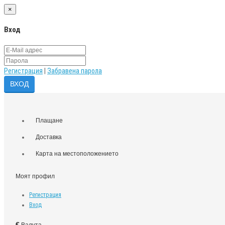
×
Вход
Регистрация
|
Забравена парола
Плащане
Доставка
Карта на местоположението
Моят профил
Регистрация
Вход
€
Валута