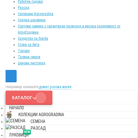
Работни съдове
Разсад
Селекции Agrogradina
Сладка царевица
Сортови семена с гарантиран произход и висока кълняемост от
АгроГрадина
Средства за борба
Стоки за бита
Торове
Тревни смеси
Ценови листопад
Например напишете,
домат розова магия
КАТАЛОГ
НАЧАЛО
КОЛЕКЦИИ AGROGRADINA
СЕМЕНА
РАЗСАД
NEW
ЛУКОВИЦИ