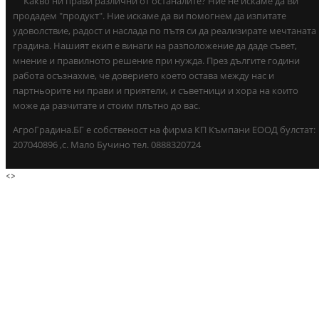
Какво ни прави различни от останалите? Ние не искаме да Ви
продадем "продукт". Ние искаме да ви помогнем да изпитате
удоволствие, радост и наслада по пътя си да реализирате мечтаната
градина. Нашият екип е винаги на разположение да даде съвет,
мнение и правилното решение при нужда. През дългите години
работа осъзнахме, че доверието което остава между нас и
партньорите ни прави и приятели, и съветници и хора на които
може да разчитате и стоим плътно до вас.
АгроГрадина.БГ е собственост на фирма КП Къмпани ЕООД булстат:
207040896 ,с. Мало Бучино тел. 0888320724
<
>