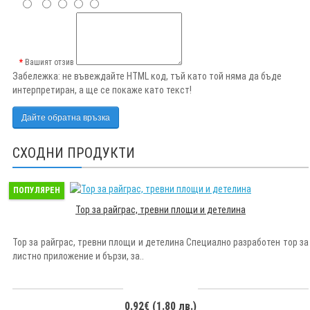
Вашият отзив
Забележка:
не въвеждайте HTML код, тъй като той няма да бъде
интерпретиран, а ще се покаже като текст!
Дайте обратна връзка
СХОДНИ ПРОДУКТИ
ПОПУЛЯРЕН
Тор за райграс, тревни площи и детелина
Тор за райграс, тревни площи и детелина Специално разработен тор за
листно приложение и бързи, за..
0.92€ (1.80 лв.)