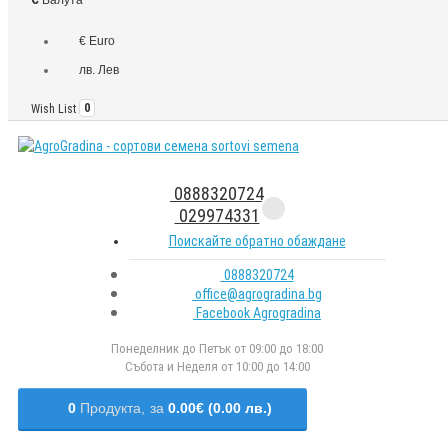
€ Euro
лв. Лев
Wish List
0
0888320724
029974331
Поискайте обратно обаждане
0888320724
office@agrogradina.bg
Facebook Agrogradina
Понеделник до Петък от 09:00 до 18:00
Събота и Неделя от 10:00 до 14:00
0
Продукта,
за
0.00€ (0.00 лв.)