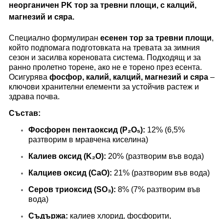
неорганичен PK тор за тревни площи, с калций,
магнезий и сяра.
Специално формулиран
есенен тор за тревни площи
,
който подпомага подготовката на тревата за зимния
сезон и засилва кореновата система. Подходящ и за
ранно пролетно торене, ако не е торено през есента.
Осигурява
фосфор, калий, калций, магнезий и сяра
–
ключови хранителни елементи за устойчив растеж и
здрава почва.
Състав:
Фосфорен пентаоксид (P₂O₅):
12% (6,5%
разтворим в мравчена киселина)
Калиев оксид (K₂O):
20% (разтворим във вода)
Калциев оксид (CaO):
21% (разтворим във вода)
Серов триоксид (SO₃):
8% (7% разтворим във
вода)
Съдържа:
калиев хлорид, фосфорити,