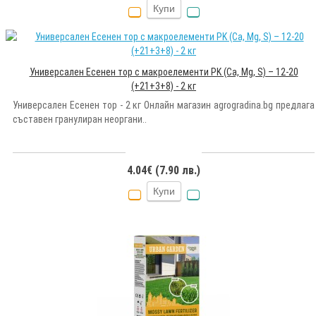
Купи
Универсален Есенен тор с макроелементи PK (Ca, Mg, S) – 12-20
(+21+3+8) - 2 кг
Универсален Есенен тор - 2 кг Онлайн магазин agrogradina.bg предлага
съставен гранулиран неоргани..
4.04€ (7.90 лв.)
Купи