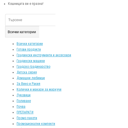
Кошницата ви е празна!
Всички категории
Всички категории
Готови продукти
Градински инструменти и аксесоари
Градински машини
Градско градинарство
Детска серия
Домашни любимци
За Вино и Ракия
Колички и макари за маркучи
Луковици
Поливане
Почва
ПРЕПАРАТИ
Промо пакети
Промоционални компекти