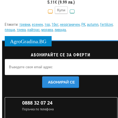
5.11€ (9.99 лв.)
Купи
Етикети:
тревни
,
есенен
,
тор
,
10кг
,
неорганичен
,
PK
,
autumn
,
fertilizer
,
площи
,
трева
,
райграс
,
морава
,
ливада
,
AgroGradina.BG
АБОНИРАЙТЕ СЕ ЗА ОФЕРТИ
АБОНИРАЙ СЕ
0888 32 07 24
Поръчка по телефона