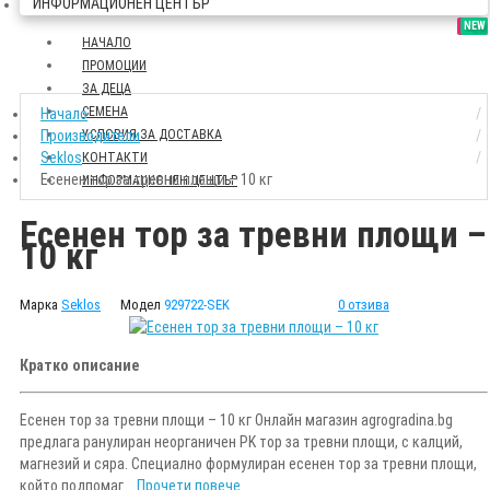
ИНФОРМАЦИОНЕН ЦЕНТЪР
SALE
NEW
НАЧАЛО
ПРОМОЦИИ
ЗА ДЕЦА
СЕМЕНА
Начало
Производители
УСЛОВИЯ ЗА ДОСТАВКА
Seklos
КОНТАКТИ
Есенен тор за тревни площи – 10 кг
ИНФОРМАЦИОНЕН ЦЕНТЪР
Есенен тор за тревни площи –
10 кг
Марка
Seklos
Модел
929722-SEK
0 отзива
Кратко описание
Есенен тор за тревни площи – 10 кг Онлайн магазин agrogradina.bg
предлага ранулиран неорганичен PK тор за тревни площи, с калций,
магнезий и сяра. Специално формулиран есенен тор за тревни площи,
който подпомаг...
Прочети повече...