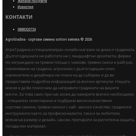
Желани продукти
Известия
КОНТАКТИ
0888320724
AgroGradina - сортови семена sortovi semena © 2026
АгроГрадина е специализиран онлайн магазин за дома и градината.
Дългогодишната ни работата ни с ландшафтни архитекти, фирми
по изграждане на тревни площи с чимове, тревни смеси и райграс,
озеленяване на градини, агрономи с дългогодишен опит,
озеленители и дизайнери ни помогна да съберем и да ви
предоставим подробна информация за всички артикули. Нашата
мисия е да Ви помогнем да направите градината на вашите
мечти. За това само при нас може да намерите всичко необходимо
- специално селектирани и подбрани висококачествени
сортови семена, тревни смески с най - високо качество, градински
инструменти както за професионалисти, така и за любители,
всякакъв размер и дизайн, саксии, препарати за растителна защита,
посадъчен материал.