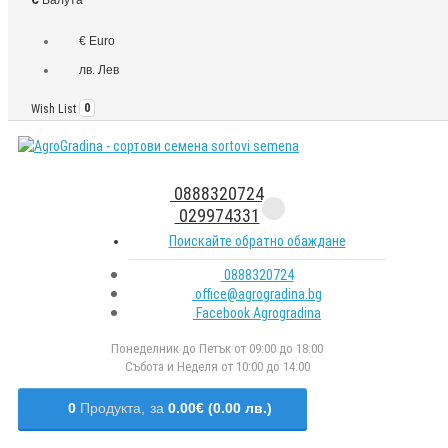
€ Euro
лв. Лев
Wish List
0
0888320724
029974331
Поискайте обратно обаждане
0888320724
office@agrogradina.bg
Facebook Agrogradina
Понеделник до Петък от 09:00 до 18:00
Събота и Неделя от 10:00 до 14:00
0
Продукта,
за
0.00€ (0.00 лв.)