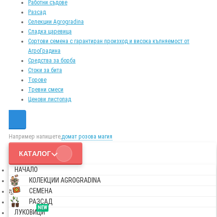
Работни съдове
Разсад
Селекции Agrogradina
Сладка царевица
Сортови семена с гарантиран произход и висока кълняемост от
АгроГрадина
Средства за борба
Стоки за бита
Торове
Тревни смеси
Ценови листопад
Например напишете,
домат розова магия
КАТАЛОГ
НАЧАЛО
КОЛЕКЦИИ AGROGRADINA
СЕМЕНА
РАЗСАД
NEW
ЛУКОВИЦИ