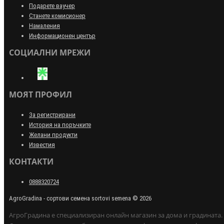
Подарете ваучер
Станете комисионер
Намаления
Информационен център
СОЦИАЛНИ МРЕЖИ
МОЯТ ПРОФИЛ
За регистрирани
История на поръчките
Желани продукти
Известия
КОНТАКТИ
0888320724
AgroGradina - сортови семена sortovi semena © 2026
АгроГрадина е специализиран онлайн магазин за дома и градината.