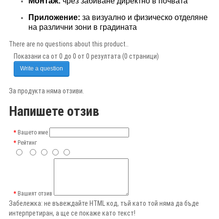
Монтаж:
чрез забиване директно в почвата
Приложение:
за визуално и физическо отделяне
на различни зони в градината
There are no questions about this product..
Показани са от 0 до 0 от 0 резултата (0 страници)
Write a question
За продукта няма отзиви.
Напишете отзив
Вашето име
Рейтинг
Вашият отзив
Забележка:
не въвеждайте HTML код, тъй като той няма да бъде
интерпретиран, а ще се покаже като текст!