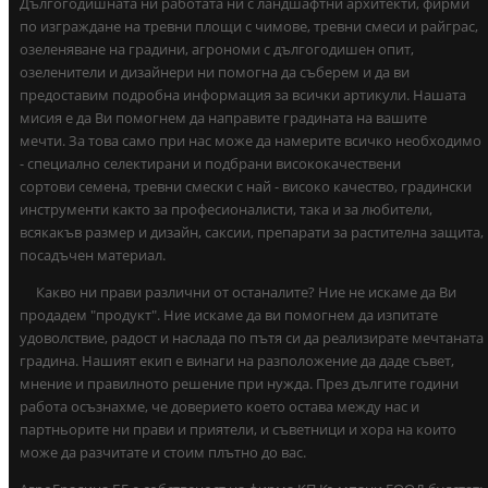
Дългогодишната ни работата ни с ландшафтни архитекти, фирми
по изграждане на тревни площи с чимове, тревни смеси и райграс,
озеленяване на градини, агрономи с дългогодишен опит,
озеленители и дизайнери ни помогна да съберем и да ви
предоставим подробна информация за всички артикули. Нашата
мисия е да Ви помогнем да направите градината на вашите
мечти. За това само при нас може да намерите всичко необходимо
- специално селектирани и подбрани висококачествени
сортови семена, тревни смески с най - високо качество, градински
инструменти както за професионалисти, така и за любители,
всякакъв размер и дизайн, саксии, препарати за растителна защита,
посадъчен материал.
Какво ни прави различни от останалите? Ние не искаме да Ви
продадем "продукт". Ние искаме да ви помогнем да изпитате
удоволствие, радост и наслада по пътя си да реализирате мечтаната
градина. Нашият екип е винаги на разположение да даде съвет,
мнение и правилното решение при нужда. През дългите години
работа осъзнахме, че доверието което остава между нас и
партньорите ни прави и приятели, и съветници и хора на които
може да разчитате и стоим плътно до вас.