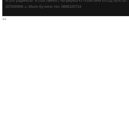
АгроГрадина.БГ е собственост на фирма КП Къмпани ЕООД булстат:
207040896 ,с. Мало Бучино тел. 0888320724
<
>