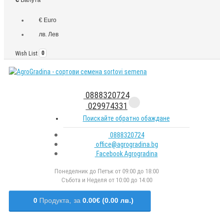
€ Euro
лв. Лев
Wish List
0
0888320724
029974331
Поискайте обратно обаждане
0888320724
office@agrogradina.bg
Facebook Agrogradina
Понеделник до Петък от 09:00 до 18:00
Събота и Неделя от 10:00 до 14:00
0
Продукта,
за
0.00€ (0.00 лв.)