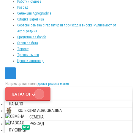
Работни съдове
Разсад
Селекции Agrogradina
Сладка царевица
Сортови семена с гарантиран произход и висока кълняемост от
АгроГрадина
Средства за борба
Стоки за бита
Торове
Тревни смеси
Ценови листопад
Например напишете,
домат розова магия
КАТАЛОГ
НАЧАЛО
КОЛЕКЦИИ AGROGRADINA
СЕМЕНА
РАЗСАД
NEW
ЛУКОВИЦИ