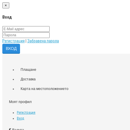
×
Вход
Регистрация
|
Забравена парола
Плащане
Доставка
Карта на местоположението
Моят профил
Регистрация
Вход
€
Валута