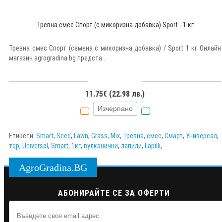
Тревна смес Спорт (с микоризна добавка) Sport - 1 кг
Тревна смес Спорт (семена с микоризна добавка) / Sport 1 кг Онлайн
магазин agrogradina.bg предста..
11.75€ (22.98 лв.)
Изчерпано
Етикети:
Smart
,
Seed
,
Lawn
,
Grass
,
Mix
,
Тревна
,
смес
,
Смарт
,
Универсал
,
тор
,
Universal
,
Smart
,
1кг
,
вулканични
,
лапили
,
Lapilli
,
AgroGradina.BG
АБОНИРАЙТЕ СЕ ЗА ОФЕРТИ