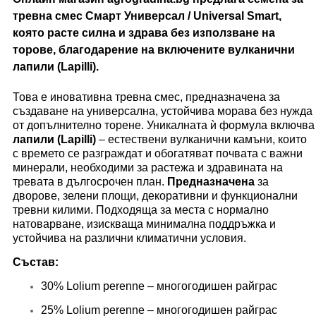
тревна смес Смарт Универсал / Universal Smart,
която расте силна и здрава
без използване на
торове
, благодарение на включените
вулканични
лапили
(
Lapilli
).
Това е иновативна тревна смес, предназначена за
създаване на универсална, устойчива морава без нужда
от допълнително торене. Уникалната ѝ формула включва
лапили (Lapilli)
– естествени вулканични камъни, които
с времето се разграждат и обогатяват почвата с важни
минерали, необходими за растежа и здравината на
тревата в дългосрочен план.
Предназначена
за
дворове, зелени площи, декоративни и функционални
тревни килими. Подходяща за места с нормално
натоварване, изискваща минимална поддръжка и
устойчива на различни климатични условия.
Състав:
30% Lolium perenne – многогодишен райграс
25% Lolium perenne – многогодишен райграс