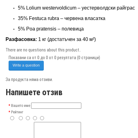
5% Lolium westervoldicum – уестерволдски райграс
35% Festuca rubra – червена власатка
5% Poa pratensis – полевица
Разфасовка
:
1 кг (достатъчен за 40 м²)
There are no questions about this product..
Показани са от 0 до 0 от 0 резултата (0 страници)
Write a question
За продукта няма отзиви.
Напишете отзив
Вашето име
Рейтинг