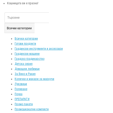
Кошницата ви е празна!
Всички категории
Всички категории
Готови продукти
Градински инструменти и аксесоари
Градински машини
Градско градинарство
Детска серия
Домашни любимци
За Вино и Ракия
Колички и макари за маркучи
Луковици
Поливане
Почва
ПРЕПАРАТИ
Промо пакети
Промоционални компекти