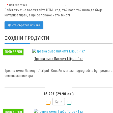
Вашият отзив
Забележка:
не въвеждайте HTML код, тъй като той няма да бъде
интерпретиран, а ще се покаже като текст!
Дайте обратна връзка
СХОДНИ ПРОДУКТИ
ПОПУЛЯРЕН
Тревна смес Лилипут Liliput - 1кг
Тревна смес Лилипут / Liliput Онлайн магазин agrogradina.bg предлага
семена за нискора..
15.29€ (29.90 лв.)
Купи
ПОПУЛЯРЕН