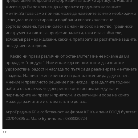
предоставим подробна информация за всички артикули. Нашата
мисия е да Ви помогнем да направите градината на вашите
мечти. За това само при нас може да намерите всичко необходимо
- специално селектирани и подбрани висококачествени
сортови семена, тревни смески с най - високо качество, градински
инструменти както за професионалисти, така и за любители,
всякакъв размер и дизайн, саксии, препарати за растителна защита,
посадъчен материал.
Какво ни прави различни от останалите? Ние не искаме да Ви
продадем "продукт". Ние искаме да ви помогнем да изпитате
удоволствие, радост и наслада по пътя си да реализирате мечтаната
градина. Нашият екип е винаги на разположение да даде съвет,
мнение и правилното решение при нужда. През дългите години
работа осъзнахме, че доверието което остава между нас и
партньорите ни прави и приятели, и съветници и хора на които
може да разчитате и стоим плътно до вас.
АгроГрадина.БГ е собственост на фирма КП Къмпани ЕООД булстат:
207040896 ,с. Мало Бучино тел. 0888320724
<
>