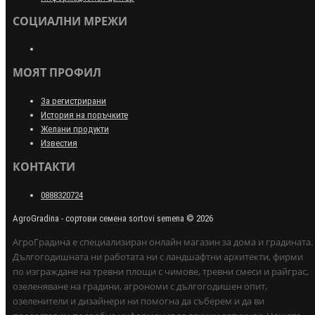
СОЦИАЛНИ МРЕЖИ
МОЯТ ПРОФИЛ
За регистрирани
История на поръчките
Желани продукти
Известия
КОНТАКТИ
0888320724
AgroGradina - сортови семена sortovi semena © 2026
АгроГрадина е специализиран онлайн магазин за дома и градината.
Дългогодишната ни работата ни с ландшафтни архитекти, фирми
по изграждане на тревни площи с чимове, тревни смеси и райграс,
озеленяване на градини, агрономи с дългогодишен опит,
озеленители и дизайнери ни помогна да съберем и да ви