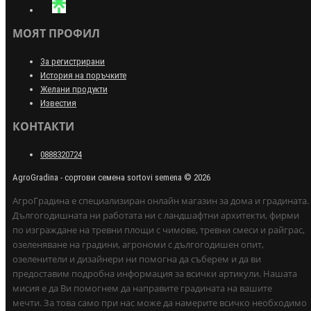
МОЯТ ПРОФИЛ
За регистрирани
История на поръчките
Желани продукти
Известия
КОНТАКТИ
0888320724
AgroGradina - сортови семена sortovi semena © 2026
АгроГрадина е специализиран онлайн магазин за дома и градината.
Дългогодишната ни работата ни с ландшафтни архитекти, фирми
по изграждане на тревни площи с чимове, тревни смеси и райграс,
озеленяване на градини, агрономи с дългогодишен опит,
озеленители и дизайнери ни помогна да съберем и да ви
предоставим подробна информация за всички артикули. Нашата
мисия е да Ви помогнем да направите градината на вашите
мечти. За това само при нас може да намерите всичко необходимо