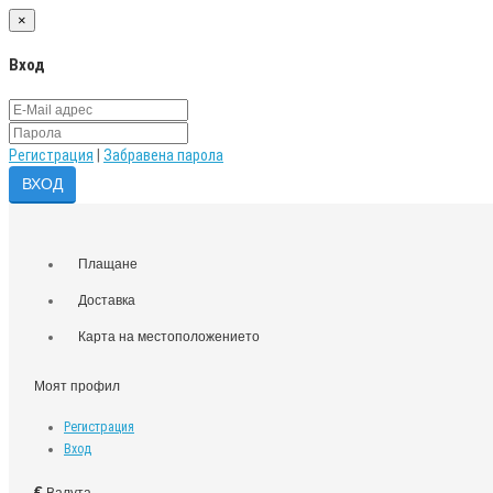
×
Вход
Регистрация
|
Забравена парола
Плащане
Доставка
Карта на местоположението
Моят профил
Регистрация
Вход
€
Валута