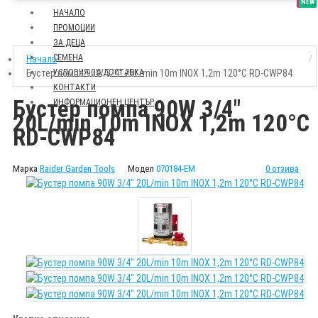
SALE
NEW
НАЧАЛО
ПРОМОЦИИ
ЗА ДЕЦА
СЕМЕНА
Начало
Бустер помпа 90W 3/4" 20L/min 10m INOX 1,2m 120°C RD-CWP84
УСЛОВИЯ ЗА ДОСТАВКА
КОНТАКТИ
Бустер помпа 90W 3/4"
ИНФОРМАЦИОНЕН ЦЕНТЪР
20L/min 10m INOX 1,2m 120°C
RD-CWP84
Марка
Raider Garden Tools
Модел
070184-EM
0 отзива