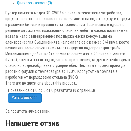
Question - answer (0)
Бустер помпата модел RD-CWP84 е висококачествено устройство,
предназначено за повишаване на налягането на водата и други флуиди
в различни битови и промишлени приложения. Тази помпа е идеално
решение за системи, изискващи стабилен дебит и високо налягане на
водата, като същевременно поддържа ниска консумация на
електроенергия Съединенията на помпата са с размер 3/4 инча, което
позволява лесно свързване към стандартни водопроводни тръби
Максималният дебит, който помпата осигурява, е 20 литра в минута
(L/min), което я прави подходяща за приложения, където е необходимо
стабилно водоснабдяване с умерен обем Помпата е проектирана да
работи с флуиди с температура до 120°C Корпусът на помпата е
изработен от неръждаема стомана (INOX)
There are no questions about this product..
Показани са от 0 до 0 от 0 резултата (0 страници)
Write a question
За продукта няма отзиви.
Напишете отзив