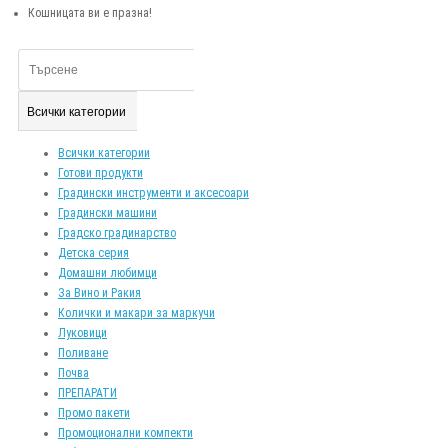
Кошницата ви е празна!
Всички категории
Всички категории
Готови продукти
Градински инструменти и аксесоари
Градински машини
Градско градинарство
Детска серия
Домашни любимци
За Вино и Ракия
Колички и макари за маркучи
Луковици
Поливане
Почва
ПРЕПАРАТИ
Промо пакети
Промоционални компекти