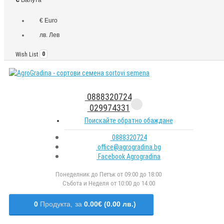
€ Euro
лв. Лев
Wish List
0
0888320724
029974331
Поискайте обратно обаждане
0888320724
office@agrogradina.bg
Facebook Agrogradina
Понеделник до Петък от 09:00 до 18:00
Събота и Неделя от 10:00 до 14:00
0
Продукта,
за
0.00€ (0.00 лв.)