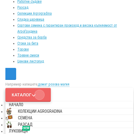
Работни съдове
Разсад
Селекции Agrogradina
Сладка царевица
Сортови семена с гарантиран произход и висока кълняемост от
АгроГрадина
Средства за борба
Стоки за бита
Торове
Тревни смеси
Ценови листопад
Например напишете,
домат розова магия
КАТАЛОГ
НАЧАЛО
КОЛЕКЦИИ AGROGRADINA
СЕМЕНА
РАЗСАД
NEW
ЛУКОВИЦИ