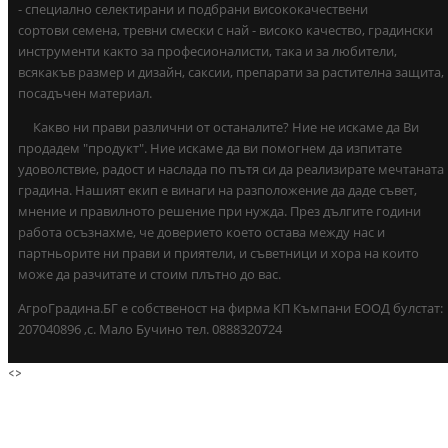
- специално селектирани и подбрани висококачествени
сортови семена, тревни смески с най - високо качество, градински
инструменти както за професионалисти, така и за любители,
всякакъв размер и дизайн, саксии, препарати за растителна защита,
посадъчен материал.
Какво ни прави различни от останалите? Ние не искаме да Ви
продадем "продукт". Ние искаме да ви помогнем да изпитате
удоволствие, радост и наслада по пътя си да реализирате мечтаната
градина. Нашият екип е винаги на разположение да даде съвет,
мнение и правилното решение при нужда. През дългите години
работа осъзнахме, че доверието което остава между нас и
партньорите ни прави и приятели, и съветници и хора на които
може да разчитате и стоим плътно до вас.
АгроГрадина.БГ е собственост на фирма КП Къмпани ЕООД булстат:
207040896 ,с. Мало Бучино тел. 0888320724
<
>