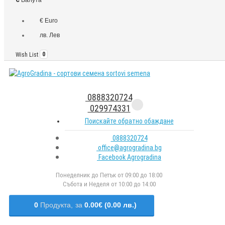
€ Euro
лв. Лев
Wish List
0
0888320724
029974331
Поискайте обратно обаждане
0888320724
office@agrogradina.bg
Facebook Agrogradina
Понеделник до Петък от 09:00 до 18:00
Събота и Неделя от 10:00 до 14:00
0
Продукта,
за
0.00€ (0.00 лв.)