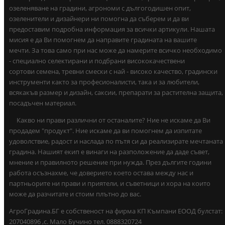
озеленяване на градини, агрономи с дългогодишен опит,
озеленители и дизайнери ни помогна да съберем и да ви
предоставим подробна информация за всички артикули. Нашата
мисия е да Ви помогнем да направите градината на вашите
мечти. За това само при нас може да намерите всичко необходимо
- специално селектирани и подбрани висококачествени
сортови семена, тревни смески с най - високо качество, градински
инструменти както за професионалисти, така и за любители,
всякакъв размер и дизайн, саксии, препарати за растителна защита,
посадъчен материал.
Какво ни прави различни от останалите? Ние не искаме да Ви
продадем "продукт". Ние искаме да ви помогнем да изпитате
удоволствие, радост и наслада по пътя си да реализирате мечтаната
градина. Нашият екип е винаги на разположение да даде съвет,
мнение и правилното решение при нужда. През дългите години
работа осъзнахме, че доверието което остава между нас и
партньорите ни прави и приятели, и съветници и хора на които
може да разчитате и стоим плътно до вас.
АгроГрадина.БГ е собственост на фирма КП Къмпани ЕООД булстат:
207040896 ,с. Мало Бучино тел. 0888320724