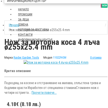
ИНФОРМАЦИОНЕН ЦЕНТЪР
SALE
NEW
НАЧАЛО
ПРОМОЦИИ
ЗА ДЕЦА
СЕМЕНА
Начало
Нож за моторна коса 4 лъча ø255x25.4 mm
УСЛОВИЯ ЗА ДОСТАВКА
КОНТАКТИ
Нож за моторна коса 4 лъча
ИНФОРМАЦИОНЕН ЦЕНТЪР
ø255x25.4 mm
Марка
Raider Garden Tools
Модел
110229-EM
0 отзива
Кратко описание
Подходящ за косене и отстраняване на жилава, сплъстена трева и
бодливи храсти Изработен от специална стоманаСтоманен нож с
четири остриета...
Прочети повече...
4.18€ (8.18 лв.)