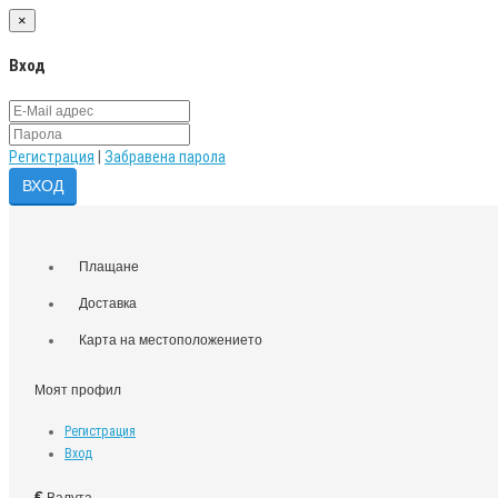
×
Вход
Регистрация
|
Забравена парола
Плащане
Доставка
Карта на местоположението
Моят профил
Регистрация
Вход
€
Валута