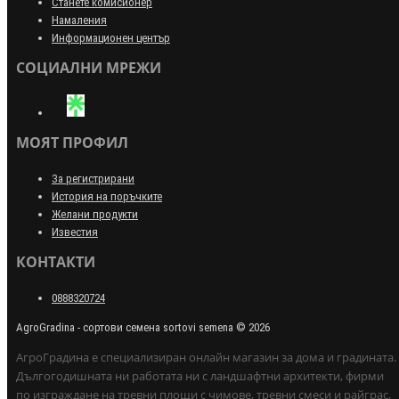
Станете комисионер
Намаления
Информационен център
СОЦИАЛНИ МРЕЖИ
МОЯТ ПРОФИЛ
За регистрирани
История на поръчките
Желани продукти
Известия
КОНТАКТИ
0888320724
AgroGradina - сортови семена sortovi semena © 2026
АгроГрадина е специализиран онлайн магазин за дома и градината.
Дългогодишната ни работата ни с ландшафтни архитекти, фирми
по изграждане на тревни площи с чимове, тревни смеси и райграс,