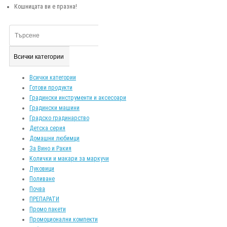
Кошницата ви е празна!
Всички категории
Всички категории
Готови продукти
Градински инструменти и аксесоари
Градински машини
Градско градинарство
Детска серия
Домашни любимци
За Вино и Ракия
Колички и макари за маркучи
Луковици
Поливане
Почва
ПРЕПАРАТИ
Промо пакети
Промоционални компекти