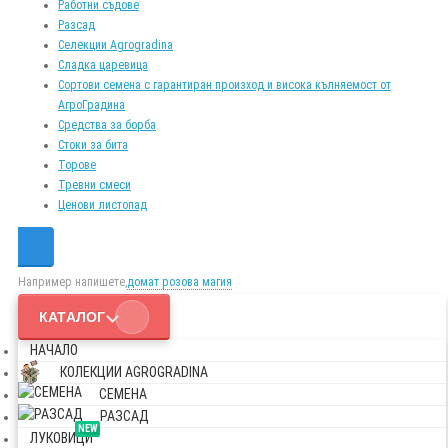
Работни съдове
Разсад
Селекции Agrogradina
Сладка царевица
Сортови семена с гарантиран произход и висока кълняемост от
АгроГрадина
Средства за борба
Стоки за бита
Торове
Тревни смеси
Ценови листопад
Например напишете,
домат розова магия
КАТАЛОГ
НАЧАЛО
КОЛЕКЦИИ AGROGRADINA
СЕМЕНА
РАЗСАД
NEW
ЛУКОВИЦИ