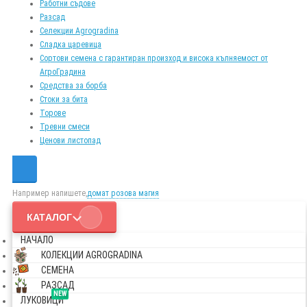
Работни съдове
Разсад
Селекции Agrogradina
Сладка царевица
Сортови семена с гарантиран произход и висока кълняемост от
АгроГрадина
Средства за борба
Стоки за бита
Торове
Тревни смеси
Ценови листопад
Например напишете,
домат розова магия
КАТАЛОГ
НАЧАЛО
КОЛЕКЦИИ AGROGRADINA
СЕМЕНА
РАЗСАД
NEW
ЛУКОВИЦИ