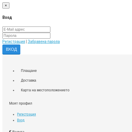
×
Вход
Регистрация
|
Забравена парола
Плащане
Доставка
Карта на местоположението
Моят профил
Регистрация
Вход
€
Валута