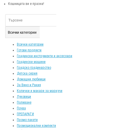
Кошницата ви е празна!
Всички категории
Всички категории
Готови продукти
Градински инструменти и аксесоари
Градински машини
Градско градинарство
Детска серия
Домашни любимци
За Вино и Ракия
Колички и макари за маркучи
Луковици
Поливане
Почва
ПРЕПАРАТИ
Промо пакети
Промоционални компекти