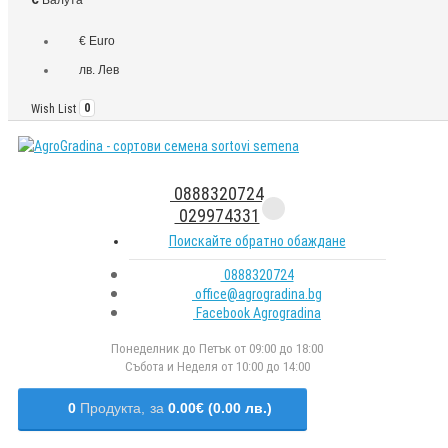
€ Euro
лв. Лев
Wish List
0
0888320724
029974331
Поискайте обратно обаждане
0888320724
office@agrogradina.bg
Facebook Agrogradina
Понеделник до Петък от 09:00 до 18:00
Събота и Неделя от 10:00 до 14:00
0
Продукта,
за
0.00€ (0.00 лв.)