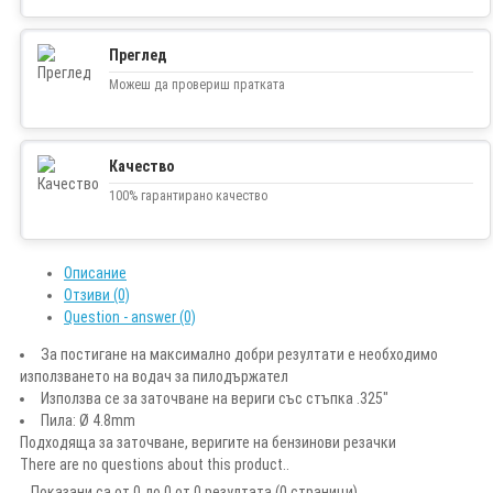
Преглед
Можеш да провериш пратката
Качество
100% гарантирано качество
Описание
Отзиви (0)
Question - answer (0)
За постигане на максимално добри резултати е необходимо
използването на водач за пилодържател
Използва се за заточване на вериги със стъпка .325"
Пила: Ø 4.8mm
Подходяща за заточване, веригите на бензинови резачки
There are no questions about this product..
Показани са от 0 до 0 от 0 резултата (0 страници)