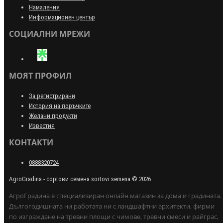
Намаления
Информационен център
СОЦИАЛНИ МРЕЖИ
МОЯТ ПРОФИЛ
За регистрирани
История на поръчките
Желани продукти
Известия
КОНТАКТИ
0888320724
AgroGradina - сортови семена sortovi semena © 2026
АгроГрадина е специализиран онлайн магазин за дома и градината.
Дългогодишната ни работата ни с ландшафтни архитекти, фирми
по изграждане на тревни площи с чимове, тревни смеси и райграс,