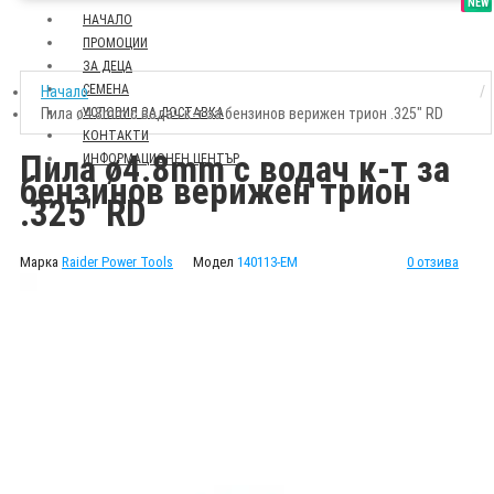
SALE
NEW
НАЧАЛО
ПРОМОЦИИ
ЗА ДЕЦА
СЕМЕНА
Начало
Пила ø4.8mm с водач к-т за бензинов верижен трион .325" RD
УСЛОВИЯ ЗА ДОСТАВКА
КОНТАКТИ
Пила ø4.8mm с водач к-т за
ИНФОРМАЦИОНЕН ЦЕНТЪР
бензинов верижен трион
.325" RD
Марка
Raider Power Tools
Модел
140113-EM
0 отзива