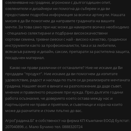
озеленяване на градини, агрономи с дългогодишен опит,
озеленители и дизайнери ни помогна да съберем и да ви
предоставим подробна информация за всички артикули. Нашата
мисия е да Ви помогнем да направите градината на вашите
мечти. За това само при нас може да намерите всичко необходимо
- специално селектирани и подбрани висококачествени
сортови семена, тревни смески с най - високо качество, градински
инструменти както за професионалисти, така и за любители,
всякакъв размер и дизайн, саксии, препарати за растителна защита,
посадъчен материал.
Какво ни прави различни от останалите? Ние не искаме да Ви
продадем "продукт". Ние искаме да ви помогнем да изпитате
удоволствие, радост и наслада по пътя си да реализирате мечтаната
градина. Нашият екип е винаги на разположение да даде съвет,
мнение и правилното решение при нужда. През дългите години
работа осъзнахме, че доверието което остава между нас и
партньорите ни прави и приятели, и съветници и хора на които
може да разчитате и стоим плътно до вас.
АгроГрадина.БГ е собственост на фирма КП Къмпани ЕООД булстат:
207040896 ,с. Мало Бучино тел. 0888320724