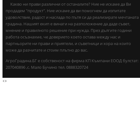
Какво ни прави различни от останалите? Ние не искаме да Ви
продадем "продукт". Ние искаме да ви помогнем да изпитате
удоволствие, радост и наслада по пътя си да реализирате мечтаната
градина. Нашият екип е винаги на разположение да даде съвет,
мнение и правилното решение при нужда. През дългите години
работа осъзнахме, че доверието което остава между нас и
партньорите ни прави и приятели, и съветници и хора на които
може да разчитате и стоим плътно до вас.
АгроГрадина.БГ е собственост на фирма КП Къмпани ЕООД булстат:
207040896 ,с. Мало Бучино тел. 0888320724
<
>