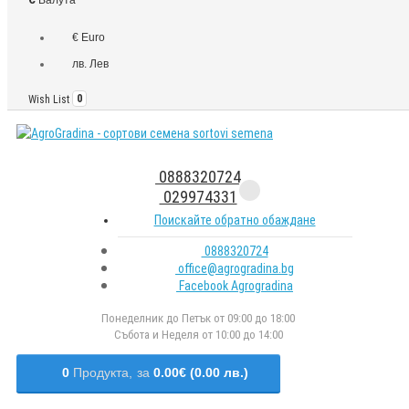
€ Euro
лв. Лев
Wish List
0
0888320724
029974331
Поискайте обратно обаждане
0888320724
office@agrogradina.bg
Facebook Agrogradina
Понеделник до Петък от 09:00 до 18:00
Събота и Неделя от 10:00 до 14:00
0
Продукта,
за
0.00€ (0.00 лв.)