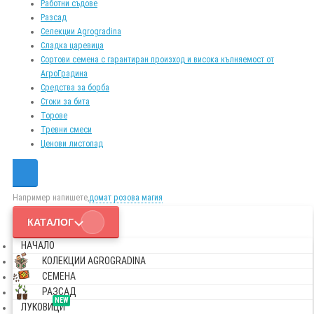
Работни съдове
Разсад
Селекции Agrogradina
Сладка царевица
Сортови семена с гарантиран произход и висока кълняемост от
АгроГрадина
Средства за борба
Стоки за бита
Торове
Тревни смеси
Ценови листопад
Например напишете,
домат розова магия
КАТАЛОГ
НАЧАЛО
КОЛЕКЦИИ AGROGRADINA
СЕМЕНА
РАЗСАД
NEW
ЛУКОВИЦИ