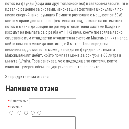
поток на флуиди (вода или друг топлоносител) в затворени вериги. Тя е
идеално решение за системи, изискващи ефективна циркулация при
ниска енергийна консумация Помпата разполага с мощност от 60W,
което я прави достатъчно ефективна за поддържане на оптимален
поток в малки до средни по размер отоплителни системи Входът и
изходът на помпата са с резба от 1 1/2 инча, което позволява лесно
свързване към стандартни отоплителни системи Максималният напор,
който помпата може да постигне, е 8 метра. Това определя
височината, до която тя може да повдигне флуида в системата
Максималният дебит, който помпата може да осигури, е 65 литра в
минута (L/min). Това означава, че е подходяща за системи, които
изискват умерен обем на циркулиране на топлоносител
За продукта няма отзиви.
Напишете отзив
Вашето име
Рейтинг