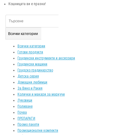
Кошницата ви е празна!
Всички категории
Всички категории
Готови продукти
Градински инструменти и аксесоари
Градински машини
Градско градинарство
Детска серия
Домашни любимци
За Вино и Ракия
Колички и макари за маркучи
Луковици
Поливане
Почва
ПРЕПАРАТИ
Промо пакети
Промоционални компекти