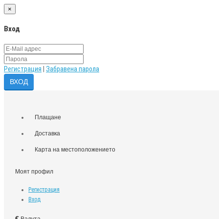
×
Вход
Регистрация
|
Забравена парола
Плащане
Доставка
Карта на местоположението
Моят профил
Регистрация
Вход
€
Валута