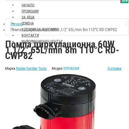
SALE
NEW
НАЧАЛО
ПРОМОЦИИ
ЗА ДЕЦА
СЕМЕНА
Начало
Помпа циркулационна 60W 1,1/2" 65L/min 8m 110°C RD-CWP82
УСЛОВИЯ ЗА ДОСТАВКА
КОНТАКТИ
Помпа циркулационна 60W
ИНФОРМАЦИОНЕН ЦЕНТЪР
1,1/2" 65L/min 8m 110°C RD-
CWP82
Марка
Raider Garden Tools
Модел
070182-EM
0 отзива