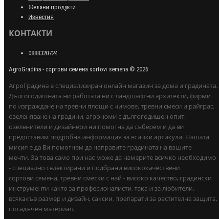
Желани продукти
Известия
КОНТАКТИ
0888320724
AgroGradina - сортови семена sortovi semena © 2026
АгроГрадина е специализиран онлайн магазин за дома и градината.
Дългогодишната ни работата ни с ландшафтни архитекти, фирми
по изграждане на тревни площи с чимове, тревни смеси и райграс,
озеленяване на градини, агрономи с дългогодишен опит,
озеленители и дизайнери ни помогна да съберем и да ви
предоставим подробна информация за всички артикули. Нашата
мисия е да Ви помогнем да направите градината на вашите
мечти. За това само при нас може да намерите всичко необходимо
- специално селектирани и подбрани висококачествени
сортови семена, тревни смески с най - високо качество, градински
инструменти както за професионалисти, така и за любители,
всякакъв размер и дизайн, саксии, препарати за растителна защита,
посадъчен материал.