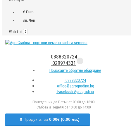
€ Euro
лв. Лев
Wish List
0
0888320724
029974331
Поискайте обратно обаждане
0888320724
office@agrogradina.bg
Facebook Agrogradina
Понеделник до Петък от 09:00 до 18:00
Събота и Неделя от 10:00 до 14:00
0
Продукта,
за
0.00€ (0.00 лв.)