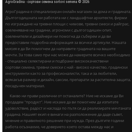
AgroGradina - сортови семена sortovi semena © 2026
АгроГрадина е специализиран онлайн магазин за дома и градината.
Дългогодишната ни работата ни с ландшафтни архитекти, фирми
по изграждане на тревни площи с чимове, тревни смеси и райграс,
озеленяване на градини, агрономи с дългогодишен опит,
озеленители и дизайнери ни помогна да съберем и да ви
предоставим подробна информация за всички артикули. Нашата
мисия е да Ви помогнем да направите градината на вашите
мечти. За това само при нас може да намерите всичко необходимо
- специално селектирани и подбрани висококачествени
сортови семена, тревни смески с най - високо качество, градински
инструменти както за професионалисти, така и за любители,
всякакъв размер и дизайн, саксии, препарати за растителна защита,
посадъчен материал.
Какво ни прави различни от останалите? Ние не искаме да Ви
продадем "продукт". Ние искаме да ви помогнем да изпитате
удоволствие, радост и наслада по пътя си да реализирате мечтаната
градина. Нашият екип е винаги на разположение да даде съвет,
мнение и правилното решение при нужда. През дългите години
работа осъзнахме, че доверието което остава между нас и