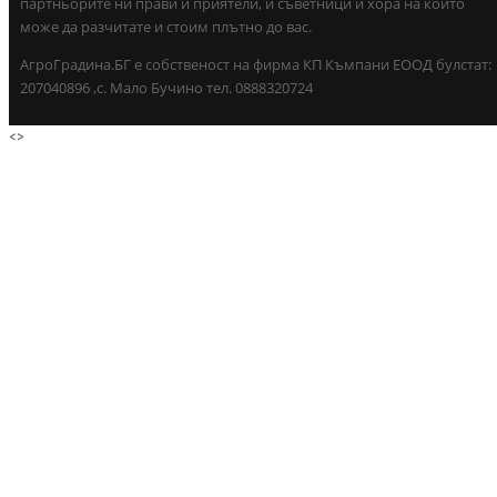
партньорите ни прави и приятели, и съветници и хора на които
може да разчитате и стоим плътно до вас.
АгроГрадина.БГ е собственост на фирма КП Къмпани ЕООД булстат:
207040896 ,с. Мало Бучино тел. 0888320724
<
>