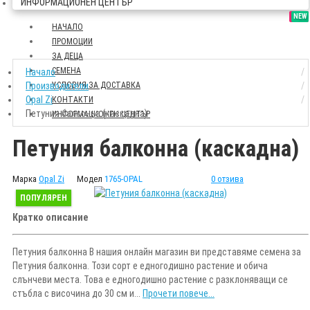
ИНФОРМАЦИОНЕН ЦЕНТЪР
SALE
NEW
НАЧАЛО
ПРОМОЦИИ
ЗА ДЕЦА
СЕМЕНА
Начало
Производители
УСЛОВИЯ ЗА ДОСТАВКА
Opal Zi
КОНТАКТИ
Петуния балконна (каскадна)
ИНФОРМАЦИОНЕН ЦЕНТЪР
Петуния балконна (каскадна)
Марка
Opal Zi
Модел
1765-OPAL
0 отзива
ПОПУЛЯРЕН
Кратко описание
Петуния балконна В нашия онлайн магазин ви представяме семена за
Петуния балконна. Този сорт е едногодишно растение и обича
слънчеви места. Това е едногодишно растение с разклоняващи се
стъбла с височина до 30 см и...
Прочети повече...