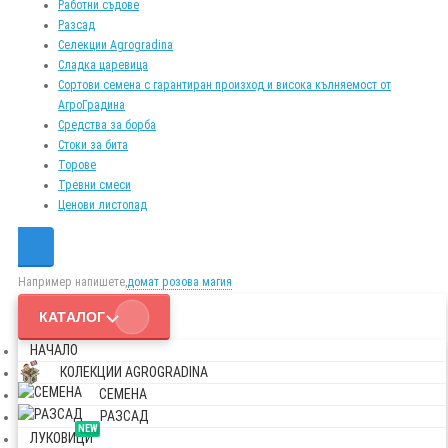
Работни съдове
Разсад
Селекции Agrogradina
Сладка царевица
Сортови семена с гарантиран произход и висока кълняемост от
АгроГрадина
Средства за борба
Стоки за бита
Торове
Тревни смеси
Ценови листопад
Например напишете,
домат розова магия
КАТАЛОГ
НАЧАЛО
КОЛЕКЦИИ AGROGRADINA
СЕМЕНА
РАЗСАД
NEW
ЛУКОВИЦИ