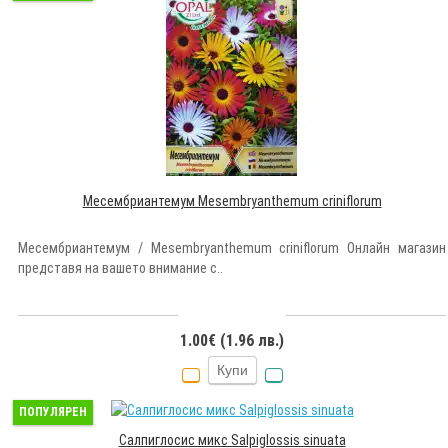
Месембриантемум Mesembryanthemum criniflorum
Месембриантемум / Mesembryanthemum criniflorum Онлайн магазин
представя на вашето внимание с..
1.00€ (1.96 лв.)
Купи
ПОПУЛЯРЕН
Салпиглосис микс Salpiglossis sinuata