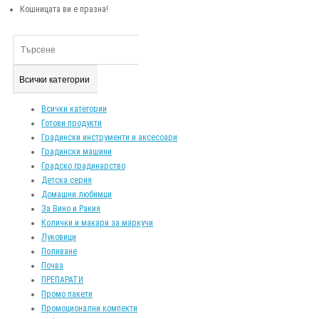
Кошницата ви е празна!
Всички категории
Всички категории
Готови продукти
Градински инструменти и аксесоари
Градински машини
Градско градинарство
Детска серия
Домашни любимци
За Вино и Ракия
Колички и макари за маркучи
Луковици
Поливане
Почва
ПРЕПАРАТИ
Промо пакети
Промоционални компекти