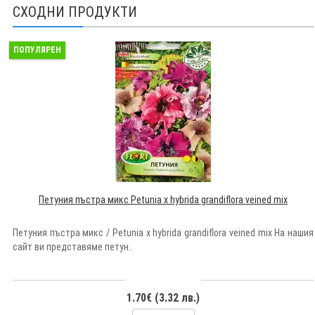
СХОДНИ ПРОДУКТИ
ПОПУЛЯРЕН
Петуния пъстра микс Petunia x hybrida grandiflora veined mix
Петуния пъстра микс / Petunia x hybrida grandiflora veined mix На нашия
сайт ви представяме петун..
1.70€ (3.32 лв.)