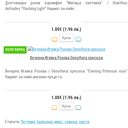
Делтовиден розов карамфил "Мигаща светлина" / Dianthus
deltoides "Flashing Light" Нашият он-лайн ..
1.00€ (1.96 лв.)
Купи
ПОПУЛЯРЕН
Вечерна Иглика Розова Oenothera speciosa
Вечерна Иглика Розова / Oenothera speciosa "Evening Primrose rose"
Нашият он-лайн магазин предста..
1.00€ (1.96 лв.)
Купи
Етикети:
Петуния
,
балконна
,
микс
,
семена
,
цветя
,