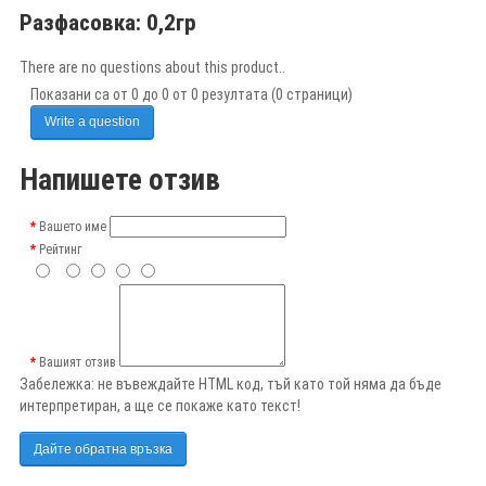
Разфасовка:
0,2гр
There are no questions about this product..
Показани са от 0 до 0 от 0 резултата (0 страници)
Write a question
Напишете отзив
Вашето име
Рейтинг
Вашият отзив
Забележка:
не въвеждайте HTML код, тъй като той няма да бъде
интерпретиран, а ще се покаже като текст!
Дайте обратна връзка