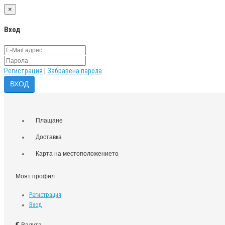
×
Вход
Регистрация
|
Забравена парола
Плащане
Доставка
Карта на местоположението
Моят профил
Регистрация
Вход
€
Валута