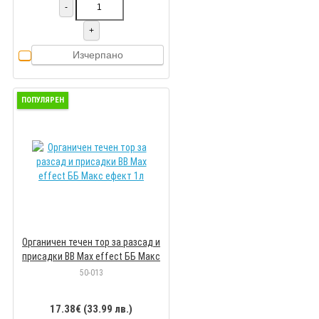
-
+
Изчерпано
ПОПУЛЯРЕН
Органичен течен тор за разсад и
присадки BB Max effect ББ Макс
ефект 1л
50-013
17.38€ (33.99 лв.)