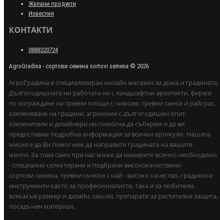
Желани продукти
Известия
КОНТАКТИ
0888320724
AgroGradina - сортови семена sortovi semena © 2026
АгроГрадина е специализиран онлайн магазин за дома и градината.
Дългогодишната ни работата ни с ландшафтни архитекти, фирми
по изграждане на тревни площи с чимове, тревни смеси и райграс,
озеленяване на градини, агрономи с дългогодишен опит,
озеленители и дизайнери ни помогна да съберем и да ви
предоставим подробна информация за всички артикули. Нашата
мисия е да Ви помогнем да направите градината на вашите
мечти. За това само при нас може да намерите всичко необходимо
- специално селектирани и подбрани висококачествени
сортови семена, тревни смески с най - високо качество, градински
инструменти както за професионалисти, така и за любители,
всякакъв размер и дизайн, саксии, препарати за растителна защита,
посадъчен материал.