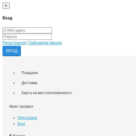
×
Вход
Регистрация
|
Забравена парола
Плащане
Доставка
Карта на местоположението
Моят профил
Регистрация
Вход
€
Валута