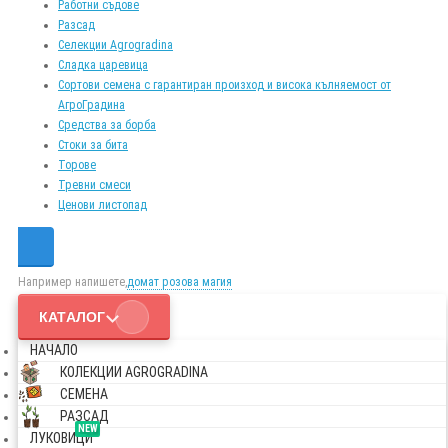
Работни съдове
Разсад
Селекции Agrogradina
Сладка царевица
Сортови семена с гарантиран произход и висока кълняемост от
АгроГрадина
Средства за борба
Стоки за бита
Торове
Тревни смеси
Ценови листопад
Например напишете,
домат розова магия
КАТАЛОГ
НАЧАЛО
КОЛЕКЦИИ AGROGRADINA
СЕМЕНА
РАЗСАД
NEW
ЛУКОВИЦИ