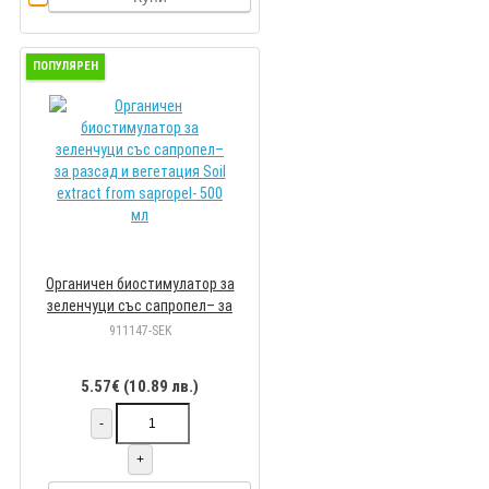
ПОПУЛЯРЕН
Органичен биостимулатор за
зеленчуци със сапропел– за
разсад и вегетация Soil extract
911147-SEK
from sapropel- 500 мл
5.57€ (10.89 лв.)
-
+