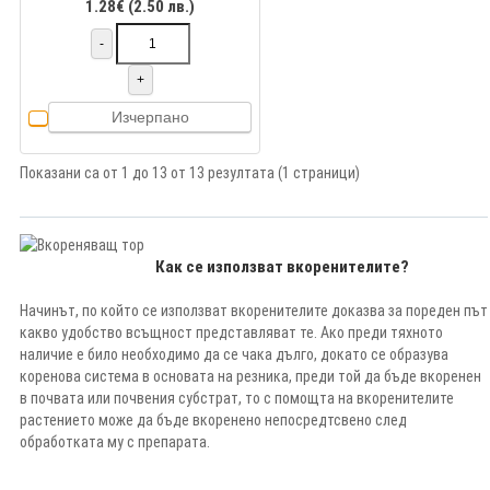
1.28€ (2.50 лв.)
-
+
Изчерпано
Показани са от 1 до 13 от 13 резултата (1 страници)
Как се използват вкоренителите?
Начинът, по който се използват вкоренителите доказва за пореден път
какво удобство всъщност представляват те. Ако преди тяхното
наличие е било необходимо да се чака дълго, докато се образува
коренова система в основата на резника, преди той да бъде вкоренен
в почвата или почвения субстрат, то с помощта на вкоренителите
растението може да бъде вкоренено непосредтсвено след
обработката му с препарата.