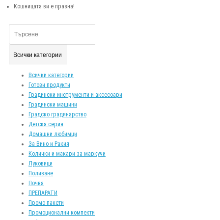
Кошницата ви е празна!
Всички категории
Всички категории
Готови продукти
Градински инструменти и аксесоари
Градински машини
Градско градинарство
Детска серия
Домашни любимци
За Вино и Ракия
Колички и макари за маркучи
Луковици
Поливане
Почва
ПРЕПАРАТИ
Промо пакети
Промоционални компекти