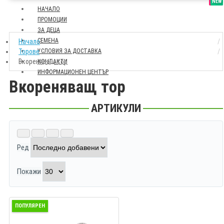
SALE
NEW
НАЧАЛО
ПРОМОЦИИ
ЗА ДЕЦА
СЕМЕНА
Начало
Торове
УСЛОВИЯ ЗА ДОСТАВКА
Вкореняващ тор
КОНТАКТИ
ИНФОРМАЦИОНЕН ЦЕНТЪР
Вкореняващ тор
АРТИКУЛИ
Ред
Покажи
ПОПУЛЯРЕН