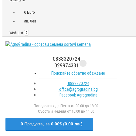
€ Euro
лв. Лев
Wish List
0
0888320724
029974331
Поискайте обратно обаждане
0888320724
office@agrogradina.bg
Facebook Agrogradina
Понеделник до Петък от 09:00 до 18:00
Събота и Неделя от 10:00 до 14:00
0
Продукта,
за
0.00€ (0.00 лв.)