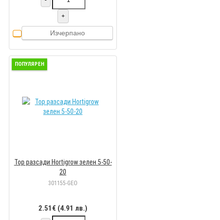
-
+
Изчерпано
ПОПУЛЯРЕН
Тор разсади Hortigrow зелен 5-50-
20
301155-GEO
2.51€ (4.91 лв.)