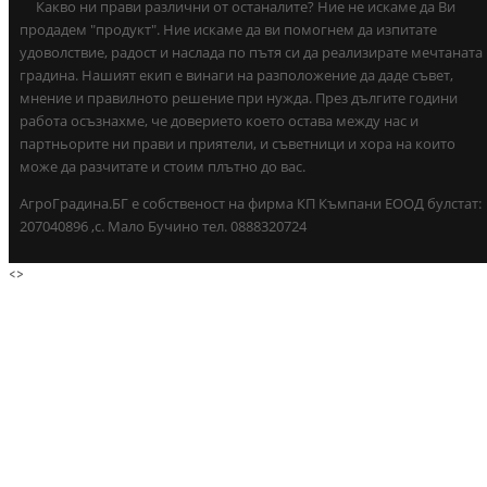
Какво ни прави различни от останалите? Ние не искаме да Ви
продадем "продукт". Ние искаме да ви помогнем да изпитате
удоволствие, радост и наслада по пътя си да реализирате мечтаната
градина. Нашият екип е винаги на разположение да даде съвет,
мнение и правилното решение при нужда. През дългите години
работа осъзнахме, че доверието което остава между нас и
партньорите ни прави и приятели, и съветници и хора на които
може да разчитате и стоим плътно до вас.
АгроГрадина.БГ е собственост на фирма КП Къмпани ЕООД булстат:
207040896 ,с. Мало Бучино тел. 0888320724
<
>