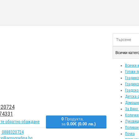
Всички кате
Всички 
Готови 
Градинс
Градинс
Градско
Детска 
Домашн
20724
За Вино 
74331
Колички
0
Продукта,
те обратно обаждане
Луковиц
за
0.00€ (0.00 лв.)
Поливан
0888320724
Почва
ice@agrogradina.bg