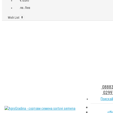
€ Euro
лв. Лев
Wish List
0
08883
0299
Поискай
off