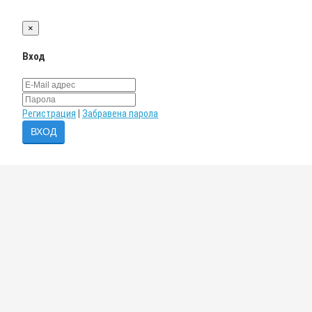
×
Вход
Регистрация
|
Забравена парола