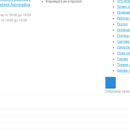
ПРЕПАР
Кошницата ви е празна!
ebook Agrogradina
Промо п
Промоци
к от 09:00 до 18:00
Работни
от 10:00 до 14:00
Разсад
Селекци
Сладка 
Сортови
Средств
Стоки за
Торове
Тревни 
Ценови 
Например напиш