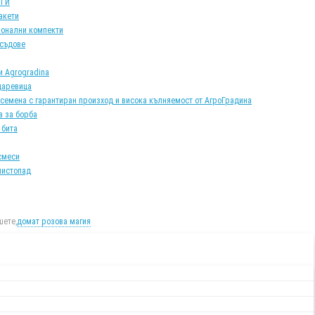
АТИ
акети
онални компекти
 съдове
и Agrogradina
царевица
 семена с гарантиран произход и висока кълняемост от АгроГрадина
а за борба
 бита
смеси
листопад
ете,
домат розова магия