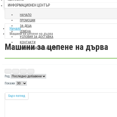
ИНФОРМАЦИОНЕН ЦЕНТЪР
НАЧАЛО
ПРОМОЦИИ
ЗА ДЕЦА
Начало
СЕМЕНА
Машини за цепене на дърва
УСЛОВИЯ ЗА ДОСТАВКА
КОНТАКТИ
Машини за цепене на дърва
ИНФОРМАЦИОНЕН ЦЕНТЪР
Ред
Покажи
Бърз поглед