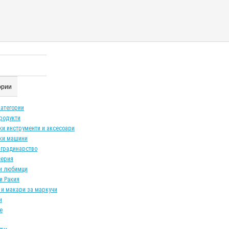
гории
категории
продукти
ки инструменти и аксесоари
ки машини
 градинарство
серия
и любимци
и Ракия
 и макари за маркучи
и
е