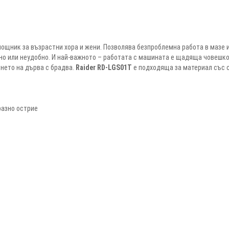
ощник за възрастни хора и жени. Позволява безпроблемна работа в мазе и
но или неудобно. И най-важното – работата с машината е щадяща човешк
енето на дърва с брадва.
Raider RD-LGS01T
е подходяща за материал със 
разно острие