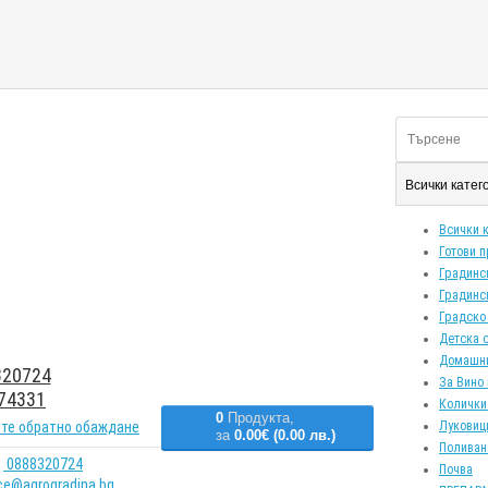
Всички кате
Всички 
Готови 
Градинс
Градинс
Градско
Детска 
Домашн
20724
За Вино 
74331
Колички
0
Продукта,
те обратно обаждане
Луковиц
за
0.00€ (0.00 лв.)
Поливан
0888320724
Почва
ice@agrogradina.bg