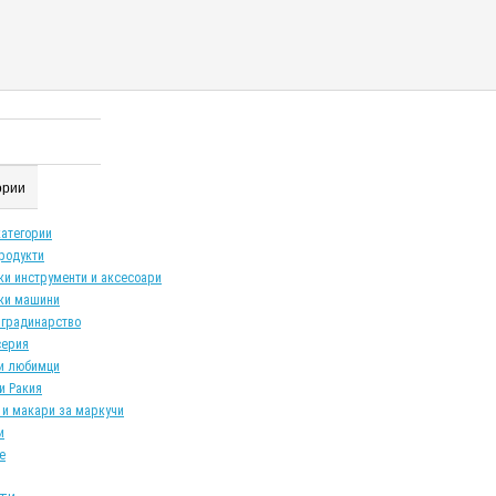
гории
категории
продукти
ки инструменти и аксесоари
ки машини
 градинарство
серия
и любимци
и Ракия
 и макари за маркучи
и
е