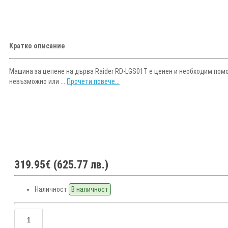
Кратко описание
Машина за цепене на дърва Raider RD-LGS01T e ценен и необходим помо
невъзможно или ...
Прочети повече...
319.95€ (625.77 лв.)
Наличност
В наличност