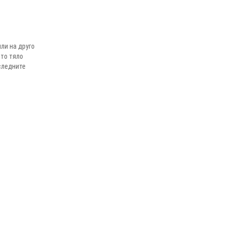
ли на друго
ото тяло
следните