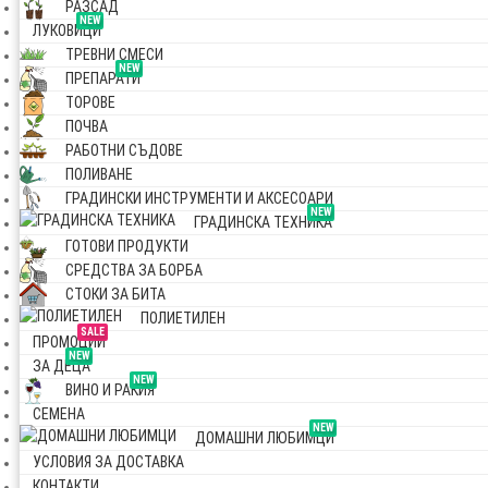
РАЗСАД
NEW
ЛУКОВИЦИ
ТРЕВНИ СМЕСИ
NEW
ПРЕПАРАТИ
ТОРОВЕ
ПОЧВА
РАБОТНИ СЪДОВЕ
ПОЛИВАНЕ
ГРАДИНСКИ ИНСТРУМЕНТИ И АКСЕСОАРИ
NEW
ГРАДИНСКА ТЕХНИКА
ГОТОВИ ПРОДУКТИ
СРЕДСТВА ЗА БОРБА
СТОКИ ЗА БИТА
ПОЛИЕТИЛЕН
SALE
ПРОМОЦИИ
NEW
ЗА ДЕЦА
NEW
ВИНО И РАКИЯ
СЕМЕНА
NEW
ДОМАШНИ ЛЮБИМЦИ
УСЛОВИЯ ЗА ДОСТАВКА
КОНТАКТИ