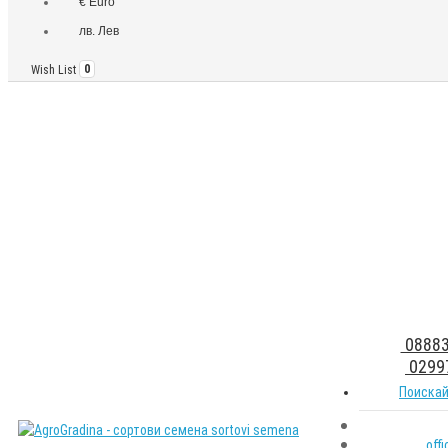
€ Euro
лв. Лев
Wish List
0
08883
0299
Поискай
off