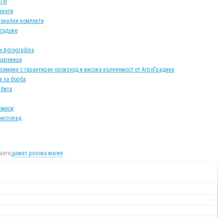
АТИ
акети
онални компекти
 съдове
и Agrogradina
царевица
 семена с гарантиран произход и висока кълняемост от АгроГрадина
а за борба
 бита
смеси
листопад
ете,
домат розова магия