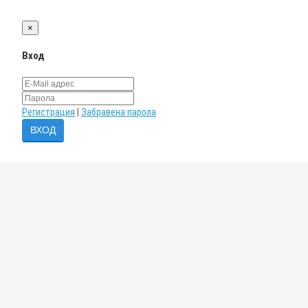
×
Вход
Регистрация
|
Забравена парола