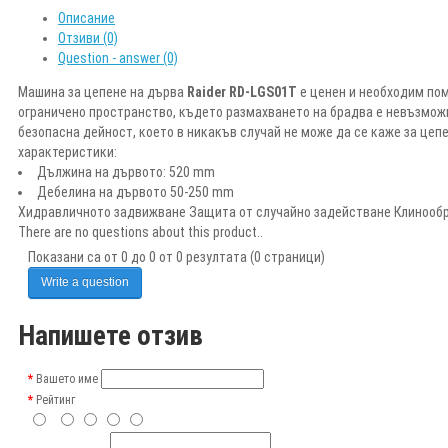
Описание
Отзиви (0)
Question - answer (0)
Машина за цепене на дърва
Raider RD-LGS01T
e ценен и необходим пом
ограничено пространство, където размахването на брадва е невъзмож
безопасна дейност, което в никакъв случай не може да се каже за цеп
характеристики:
Дължина на дървото: 520 mm
Дебелина на дървото 50-250 mm
Хидравличното задвижване Защита от случайно задействане Клинооб
There are no questions about this product..
Показани са от 0 до 0 от 0 резултата (0 страници)
Write a question
Напишете отзив
Вашето име
Рейтинг