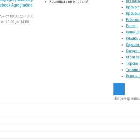
ПРЕПАР
Кошницата ви е празна!
ebook Agrogradina
Промо п
Промоци
к от 09:00 до 18:00
Работни
от 10:00 до 14:00
Разсад
Селекци
Сладка 
Сортови
Средств
Стоки за
Торове
Тревни 
Ценови 
Например напиш