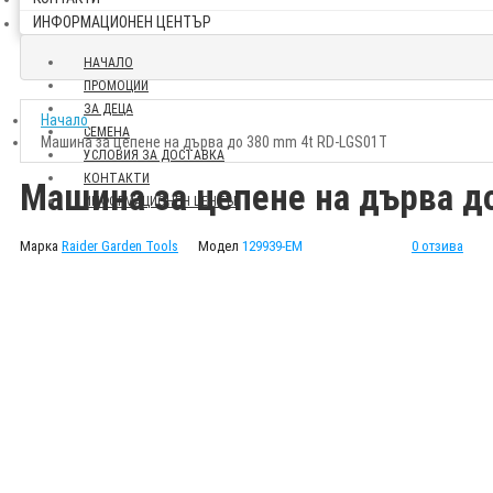
ИНФОРМАЦИОНЕН ЦЕНТЪР
НАЧАЛО
ПРОМОЦИИ
ЗА ДЕЦА
Начало
СЕМЕНА
Машина за цепене на дърва до 380 mm 4t RD-LGS01T
УСЛОВИЯ ЗА ДОСТАВКА
КОНТАКТИ
Машина за цепене на дърва д
ИНФОРМАЦИОНЕН ЦЕНТЪР
Марка
Raider Garden Tools
Модел
129939-EM
0 отзива