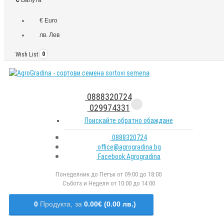
€ Euro
лв. Лев
Wish List
0
0888320724
029974331
Поискайте обратно обаждане
0888320724
office@agrogradina.bg
Facebook Agrogradina
Понеделник до Петък от 09:00 до 18:00
Събота и Неделя от 10:00 до 14:00
0
Продукта,
за
0.00€ (0.00 лв.)