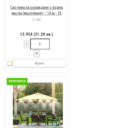
Система за охлаждане с водна
мъгла (мъглуване) – 10 м - 10
дюзи
11-001
15.95€ (31.20 лв.)
-
+
Купи
ПОПУЛЯРЕН