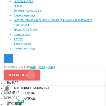
Работни съдове
Разсад
Селекции Agrogradina
Сладка царевица
Сортови семена с гарантиран произход и висока кълняемост от
АгроГрадина
Средства за борба
Стоки за бита
Торове
Тревни смеси
Ценови листопад
Например напишете,
домат розова магия
КАТАЛОГ
НАЧАЛО
КОЛЕКЦИИ AGROGRADINA
СЕМЕНА
РАЗСАД
NEW
ЛУКОВИЦИ