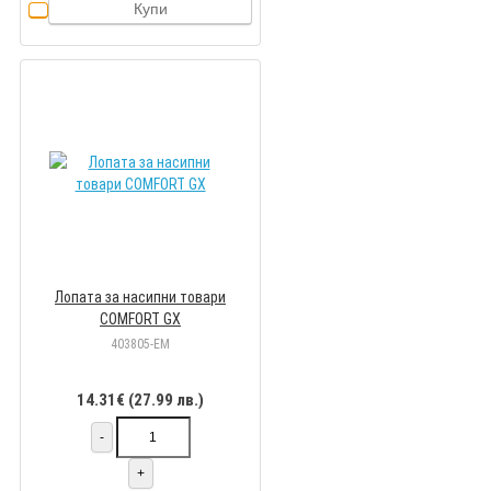
Купи
Лопата за насипни товари
COMFORT GX
403805-EM
14.31€ (27.99 лв.)
-
+