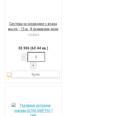
Система за охлаждане с водна
мъгла – 15 м - 8 хромирани дюзи
123456-6
30.90€ (60.44 лв.)
-
+
Купи