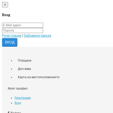
×
Вход
Регистрация
|
Забравена парола
Плащане
Доставка
Карта на местоположението
Моят профил
Регистрация
Вход
€
Валута