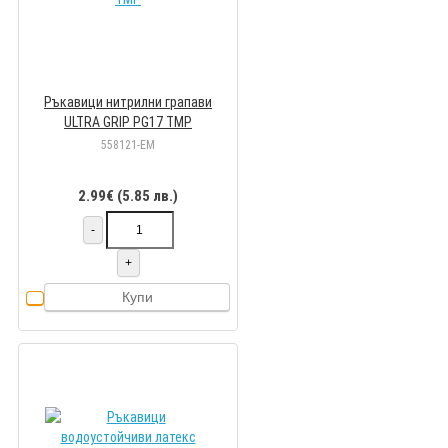
Ръкавици нитрилни грапави
ULTRA GRIP PG17 TMP
558121-EM
2.99€ (5.85 лв.)
-
+
Купи