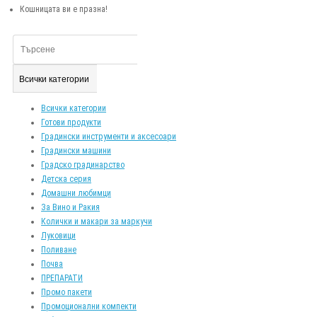
Кошницата ви е празна!
Всички категории
Всички категории
Готови продукти
Градински инструменти и аксесоари
Градински машини
Градско градинарство
Детска серия
Домашни любимци
За Вино и Ракия
Колички и макари за маркучи
Луковици
Поливане
Почва
ПРЕПАРАТИ
Промо пакети
Промоционални компекти