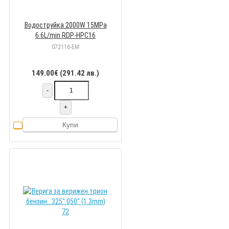
Водоструйка 2000W 15MPa
6.6L/min RDP-HPC16
072116-EM
149.00€ (291.42 лв.)
-
+
Купи