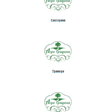
Снегорини
Тримери