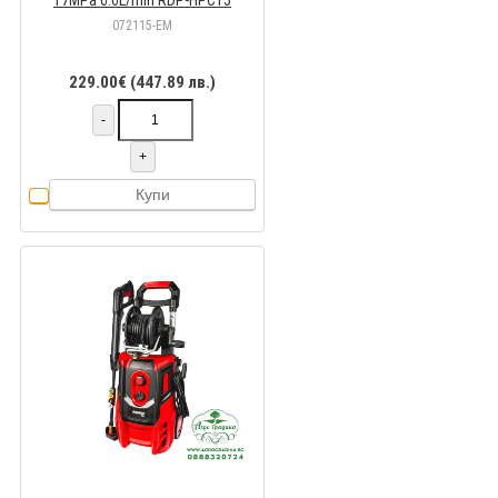
17MPa 6.6L/min RDP-HPC15
072115-EM
229.00€ (447.89 лв.)
-
+
Купи