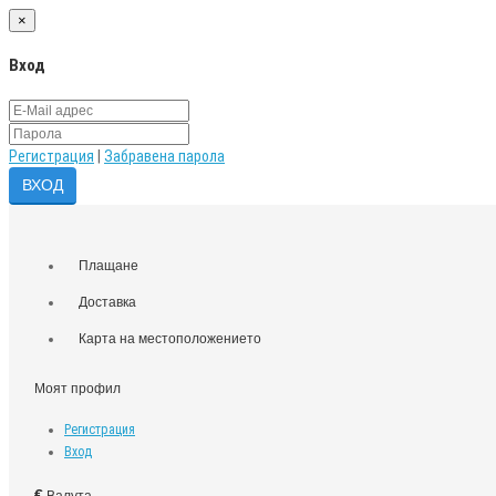
×
Вход
Регистрация
|
Забравена парола
Плащане
Доставка
Карта на местоположението
Моят профил
Регистрация
Вход
€
Валута