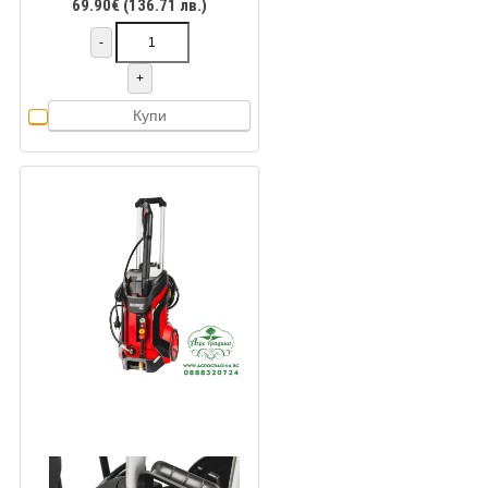
69.90€ (136.71 лв.)
-
+
Купи