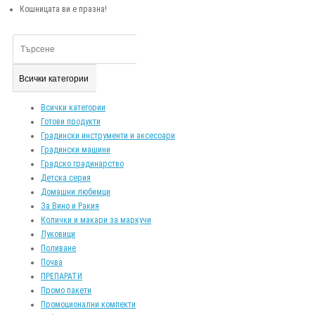
Кошницата ви е празна!
Всички категории
Всички категории
Готови продукти
Градински инструменти и аксесоари
Градински машини
Градско градинарство
Детска серия
Домашни любимци
За Вино и Ракия
Колички и макари за маркучи
Луковици
Поливане
Почва
ПРЕПАРАТИ
Промо пакети
Промоционални компекти