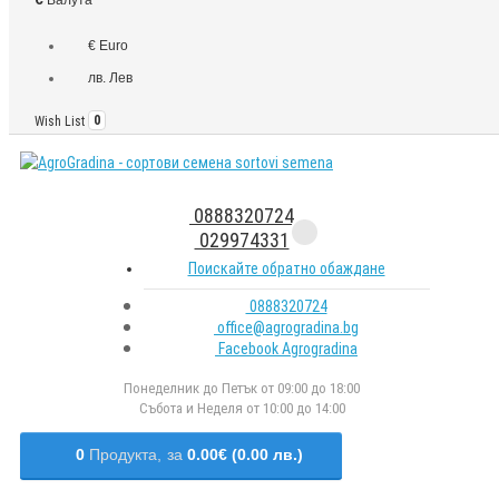
€ Euro
лв. Лев
Wish List
0
0888320724
029974331
Поискайте обратно обаждане
0888320724
office@agrogradina.bg
Facebook Agrogradina
Понеделник до Петък от 09:00 до 18:00
Събота и Неделя от 10:00 до 14:00
0
Продукта,
за
0.00€ (0.00 лв.)