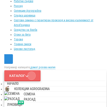
Работни съдове
Разсад
Селекции Agrogradina
Сладка царевица
Сортови семена с гарантиран произход и висока кълняемост от
АгроГрадина
Средства за борба
Стоки за бита
Торове
Тревни смеси
Ценови листопад
Например напишете,
домат розова магия
КАТАЛОГ
НАЧАЛО
КОЛЕКЦИИ AGROGRADINA
СЕМЕНА
РАЗСАД
NEW
ЛУКОВИЦИ