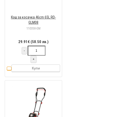
Кош за косачка 46cm 65L RD-
GLM08
110358-EM
29.91€ (58.50 лв.)
-
+
Купи