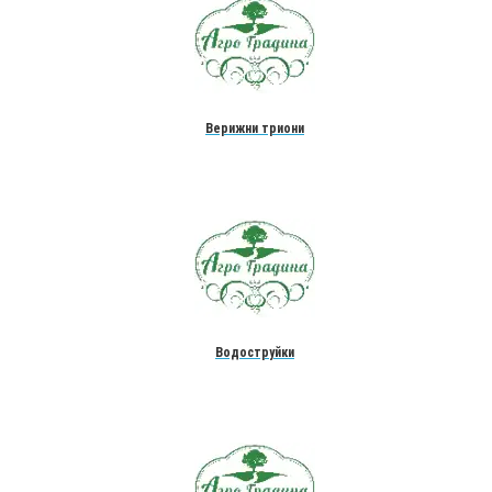
Верижни триони
Водоструйки