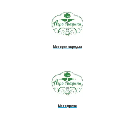
Моторни свредла
Мотофрези