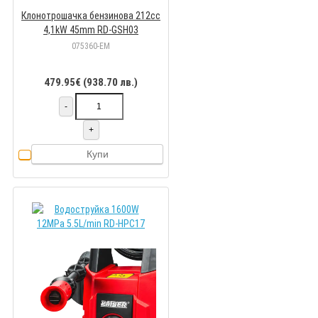
Клонотрошачка бензинова 212cc
4,1kW 45mm RD-GSH03
075360-EM
479.95€ (938.70 лв.)
-
+
Купи