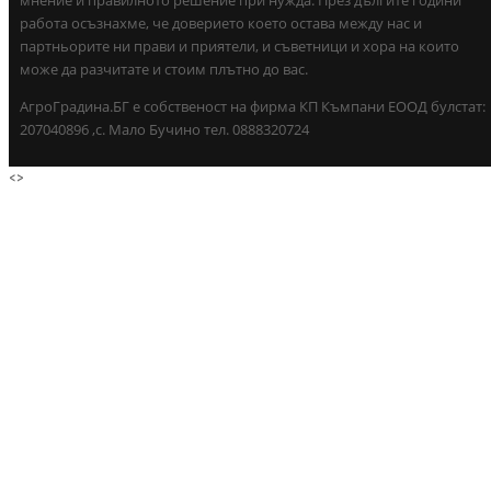
мнение и правилното решение при нужда. През дългите години
работа осъзнахме, че доверието което остава между нас и
партньорите ни прави и приятели, и съветници и хора на които
може да разчитате и стоим плътно до вас.
АгроГрадина.БГ е собственост на фирма КП Къмпани ЕООД булстат:
207040896 ,с. Мало Бучино тел. 0888320724
<
>