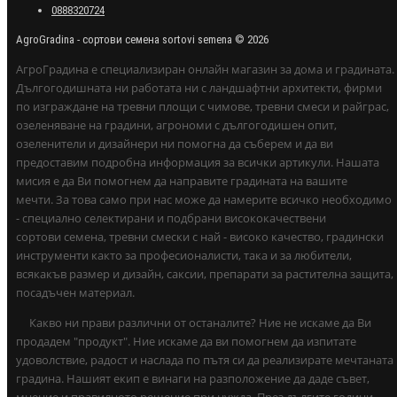
0888320724
AgroGradina - сортови семена sortovi semena © 2026
АгроГрадина е специализиран онлайн магазин за дома и градината.
Дългогодишната ни работата ни с ландшафтни архитекти, фирми
по изграждане на тревни площи с чимове, тревни смеси и райграс,
озеленяване на градини, агрономи с дългогодишен опит,
озеленители и дизайнери ни помогна да съберем и да ви
предоставим подробна информация за всички артикули. Нашата
мисия е да Ви помогнем да направите градината на вашите
мечти. За това само при нас може да намерите всичко необходимо
- специално селектирани и подбрани висококачествени
сортови семена, тревни смески с най - високо качество, градински
инструменти както за професионалисти, така и за любители,
всякакъв размер и дизайн, саксии, препарати за растителна защита,
посадъчен материал.
Какво ни прави различни от останалите? Ние не искаме да Ви
продадем "продукт". Ние искаме да ви помогнем да изпитате
удоволствие, радост и наслада по пътя си да реализирате мечтаната
градина. Нашият екип е винаги на разположение да даде съвет,