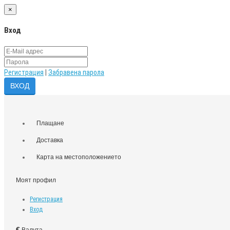
×
Вход
Регистрация
|
Забравена парола
Плащане
Доставка
Карта на местоположението
Моят профил
Регистрация
Вход
€
Валута