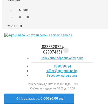
€ Euro
лв. Лев
Wish List
0
0888320724
029974331
Поискайте обратно обаждане
0888320724
office@agrogradina.bg
Facebook Agrogradina
Понеделник до Петък от 09:00 до 18:00
Събота и Неделя от 10:00 до 14:00
0
Продукта,
за
0.00€ (0.00 лв.)