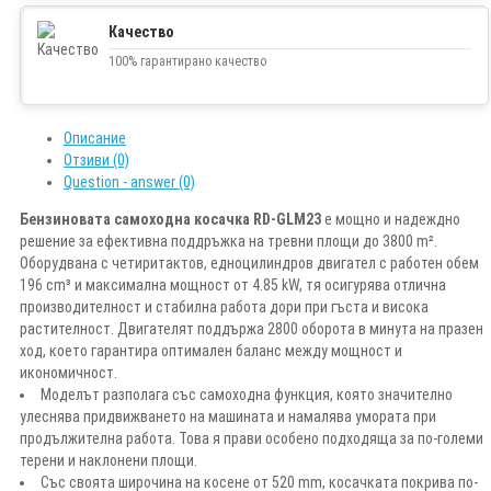
Качество
100% гарантирано качество
Описание
Отзиви (0)
Question - answer (0)
Бензиновата самоходна косачка RD-GLM23
е мощно и надеждно
решение за ефективна поддръжка на тревни площи до 3800 m².
Оборудвана с четиритактов, едноцилиндров двигател с работен обем
196 cm³ и максимална мощност от 4.85 kW, тя осигурява отлична
производителност и стабилна работа дори при гъста и висока
растителност. Двигателят поддържа 2800 оборота в минута на празен
ход, което гарантира оптимален баланс между мощност и
икономичност.
Моделът разполага със самоходна функция, която значително
улеснява придвижването на машината и намалява умората при
продължителна работа. Това я прави особено подходяща за по-големи
терени и наклонени площи.
Със своята широчина на косене от 520 mm, косачката покрива по-