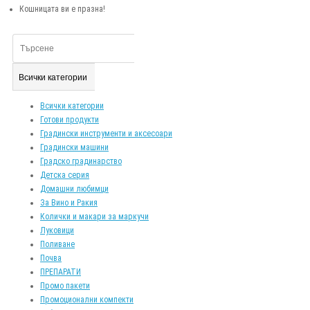
Кошницата ви е празна!
Всички категории
Всички категории
Готови продукти
Градински инструменти и аксесоари
Градински машини
Градско градинарство
Детска серия
Домашни любимци
За Вино и Ракия
Колички и макари за маркучи
Луковици
Поливане
Почва
ПРЕПАРАТИ
Промо пакети
Промоционални компекти