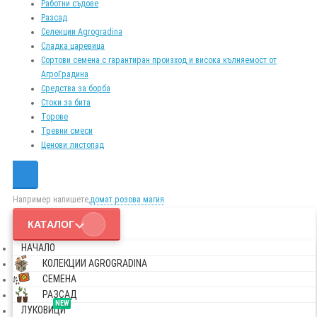
Работни съдове
Разсад
Селекции Agrogradina
Сладка царевица
Сортови семена с гарантиран произход и висока кълняемост от
АгроГрадина
Средства за борба
Стоки за бита
Торове
Тревни смеси
Ценови листопад
Например напишете,
домат розова магия
КАТАЛОГ
НАЧАЛО
КОЛЕКЦИИ AGROGRADINA
СЕМЕНА
РАЗСАД
NEW
ЛУКОВИЦИ