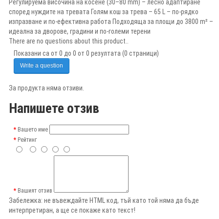
Регулируема височина на косене (30–80 mm) – лесно адаптиране
според нуждите на тревата Голям кош за трева – 65 L – по-рядко
изпразване и по-ефективна работа Подходяща за площи до 3800 m² –
идеална за дворове, градини и по-големи терени
There are no questions about this product..
Показани са от 0 до 0 от 0 резултата (0 страници)
Write a question
За продукта няма отзиви.
Напишете отзив
Вашето име
Рейтинг
Вашият отзив
Забележка:
не въвеждайте HTML код, тъй като той няма да бъде
интерпретиран, а ще се покаже като текст!