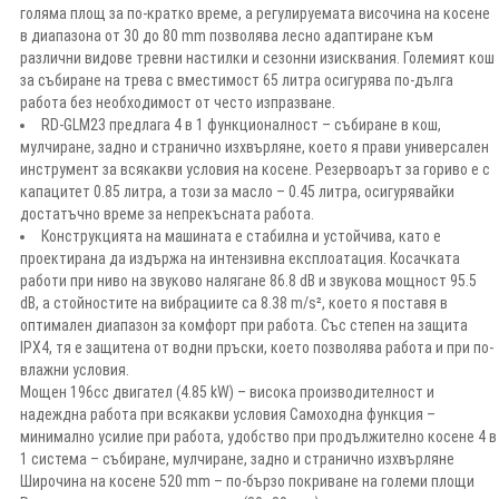
голяма площ за по-кратко време, а регулируемата височина на косене
в диапазона от 30 до 80 mm позволява лесно адаптиране към
различни видове тревни настилки и сезонни изисквания. Големият кош
за събиране на трева с вместимост 65 литра осигурява по-дълга
работа без необходимост от често изпразване.
RD-GLM23 предлага 4 в 1 функционалност – събиране в кош,
мулчиране, задно и странично изхвърляне, което я прави универсален
инструмент за всякакви условия на косене. Резервоарът за гориво е с
капацитет 0.85 литра, а този за масло – 0.45 литра, осигурявайки
достатъчно време за непрекъсната работа.
Конструкцията на машината е стабилна и устойчива, като е
проектирана да издържа на интензивна експлоатация. Косачката
работи при ниво на звуково налягане 86.8 dB и звукова мощност 95.5
dB, а стойностите на вибрациите са 8.38 m/s², което я поставя в
оптимален диапазон за комфорт при работа. Със степен на защита
IPX4, тя е защитена от водни пръски, което позволява работа и при по-
влажни условия.
Мощен 196cc двигател (4.85 kW) – висока производителност и
надеждна работа при всякакви условия Самоходна функция –
минимално усилие при работа, удобство при продължително косене 4 в
1 система – събиране, мулчиране, задно и странично изхвърляне
Широчина на косене 520 mm – по-бързо покриване на големи площи