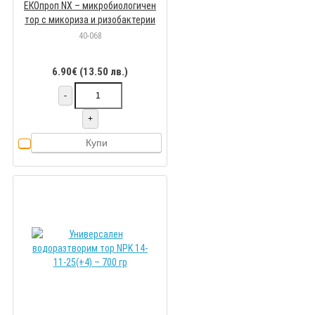
ЕКОпроп NX – микробиологичен
тор с микориза и ризобактерии
40-068
6.90€ (13.50 лв.)
-
+
Купи