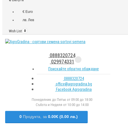
€ Euro
лв. Лев
Wish List
0
0888320724
029974331
Поискайте обратно обаждане
0888320724
office@agrogradina.bg
Facebook Agrogradina
Понеделник до Петък от 09:00 до 18:00
Събота и Неделя от 10:00 до 14:00
0
Продукта,
за
0.00€ (0.00 лв.)