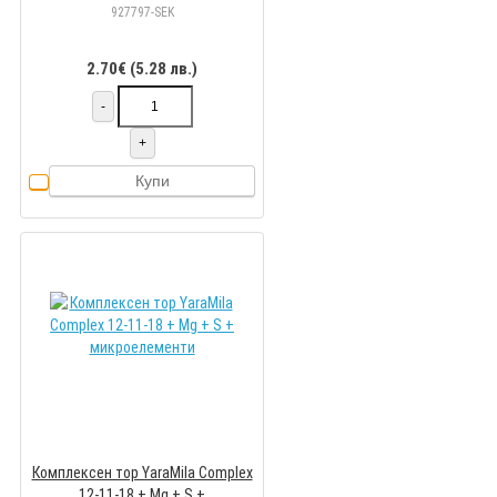
150 гр
927797-SEK
2.70€ (5.28 лв.)
-
+
Купи
Комплексен тор YaraMila Complex
12-11-18 + Mg + S +