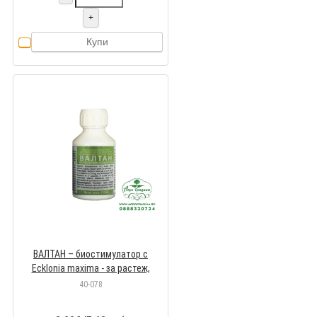
+
Купи
ВАЛТАН – биостимулатор с
Ecklonia maxima - за растеж,
вкореняване и обилен цъфтеж
40-078