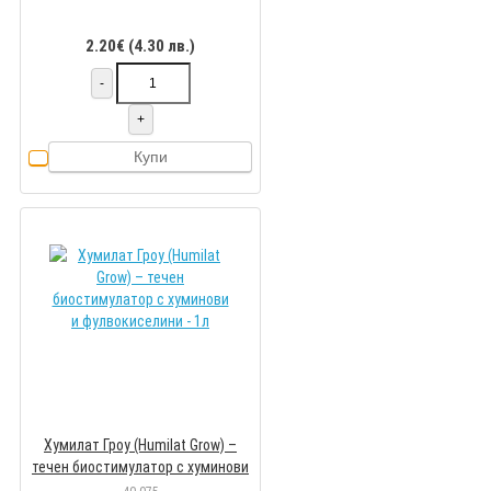
2.20€ (4.30 лв.)
-
+
Купи
Хумилат Гроу (Humilat Grow) –
течен биостимулатор с хуминови
и фулвокиселини - 1л