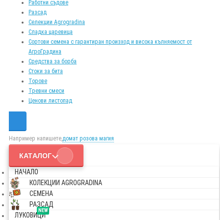
Работни съдове
Разсад
Селекции Agrogradina
Сладка царевица
Сортови семена с гарантиран произход и висока кълняемост от
АгроГрадина
Средства за борба
Стоки за бита
Торове
Тревни смеси
Ценови листопад
Например напишете,
домат розова магия
КАТАЛОГ
НАЧАЛО
КОЛЕКЦИИ AGROGRADINA
СЕМЕНА
РАЗСАД
NEW
ЛУКОВИЦИ