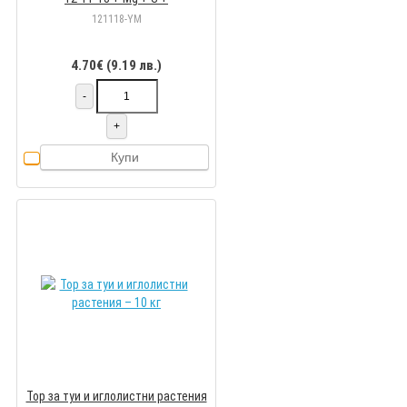
микроелементи
121118-YM
4.70€ (9.19 лв.)
-
+
Купи
Тор за туи и иглолистни растения