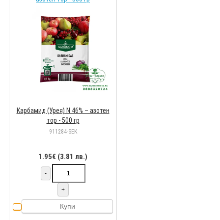
Карбамид (Урея) N 46% – азотен
тор - 500 гр
911284-SEK
1.95€ (3.81 лв.)
-
+
Купи