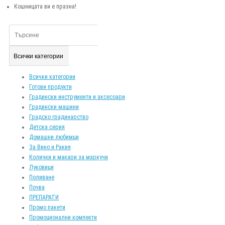
Кошницата ви е празна!
Всички категории
Всички категории
Готови продукти
Градински инструменти и аксесоари
Градински машини
Градско градинарство
Детска серия
Домашни любимци
За Вино и Ракия
Колички и макари за маркучи
Луковици
Поливане
Почва
ПРЕПАРАТИ
Промо пакети
Промоционални компекти