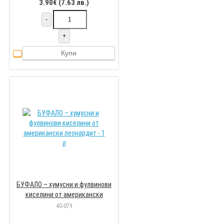
3.90€ (7.63 лв.)
-
+
Купи
БУФАЛО – хумусни и фулвинови
киселини от американски
леонардит - 1 л
40-079