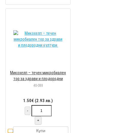
Микохелп – течен микробиален
тор за здрави и плодородни
култури
40-088
1.50€ (2.93 лв.)
-
+
Купи