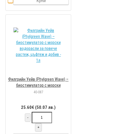
Купи
Филгрийн Уейв (Phylgreen Wave) –
биостимулатор с морски
водорасли за повече растеж,
40-087
цъфтеж и добив - 1л
25.60€ (50.07 лв.)
-
+