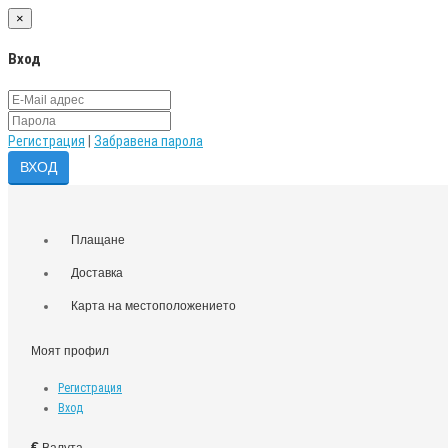
×
Вход
Регистрация
|
Забравена парола
Плащане
Доставка
Карта на местоположението
Моят профил
Регистрация
Вход
€
Валута