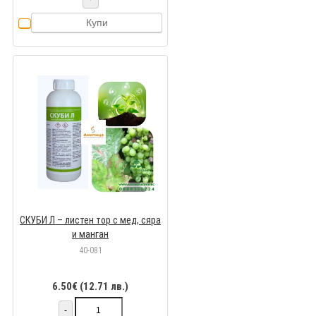
Купи
СКУБИ Л – листен тор с мед, сяра
и манган
40-081
6.50€ (12.71 лв.)
-