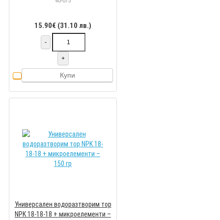
40-075
15.90€ (31.10 лв.)
-
+
Купи
Универсален водоразтворим тор
NPK 18-18-18 + микроелементи –