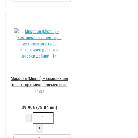
Микройл (Microil) – комплексен
течен тор с микроелементи за
интензивен растеж и високи
40-085
добиви - 1л
39.90€ (78.04 лв.)
-
+