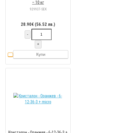
– 10 кг
929937-SEK
28.90€ (56.52 лв.)
-
+
Купи
Кристалон - Оранжев - 6-12-36-3 +