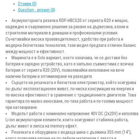
Отзиви (0)
Question - answer (0)
Акумулаторната резачка RDP-HBCS20 от серията R20 е мощно,
надеждно и съвременно решение за рязане на дървесина, клони и
строителни материали в домашни и професионални условия.
Съчетавайки висока производителност, удобство при работа и
модерна безчеткова технология, този модел предлага отличен баланс
между мощност и ефективност.
Машината е в Solo вариант, което означава, че се доставя без
батерия и зарядно устройство, като е напълно съвместима с всички
батерии от серията R20 (20V), позволявайки използване на вече
налични батерии и оптимизиране на разходите.
Сърцето на резачката е безчетков електромотор, който осигурява
по-дълъг експлоатационен живот, по-ниска консумация на енергия и
по-висока ефективност в сравнение с традиционните двигатели. Това
гарантира по-малко износване, по-тиха работа и по-голяма мощност
при натоварване.
Моделът работи с номинално напрежение 40V DC (2x20V) и използва
Li-ion акумулаторни елементи, които осигуряват стабилна работа,
дълъг живот и липса на memory ефект.
Резачката е оборудвана с водеща шина с дължина 355 mm (14"),
която позволява рязане на по-дебели материали с лекота и