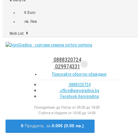
€ Euro
лв. Лев
Wish List
0
0888320724
029974331
Поискайте обратно обаждане
0888320724
office@agrogradina.bg
Facebook Agrogradina
Понеделник до Петък от 09:00 до 18:00
Събота и Неделя от 10:00 до 14:00
0
Продукта,
за
0.00€ (0.00 лв.)