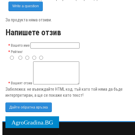
Write a question
За продукта няма отзиви.
Напишете отзив
Вашето име
Рейтинг
Вашият отзив
Забележка:
не въвеждайте HTML код, тъй като той няма да бъде
интерпретиран, а ще се покаже като текст!
Дайте обратна връзка
AgroGradina.BG