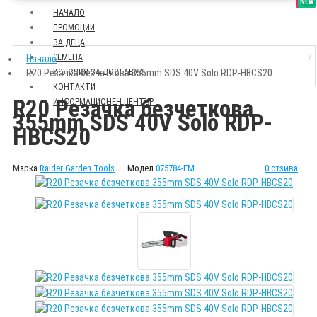
SALE
NEW
НАЧАЛО
ПРОМОЦИИ
ЗА ДЕЦА
СЕМЕНА
Начало
R20 Резачка безчеткова 355mm SDS 40V Solo RDP-HBCS20
УСЛОВИЯ ЗА ДОСТАВКА
КОНТАКТИ
R20 Резачка безчеткова
ИНФОРМАЦИОНЕН ЦЕНТЪР
355mm SDS 40V Solo RDP-
HBCS20
Марка
Raider Garden Tools
Модел
075784-EM
0 отзива