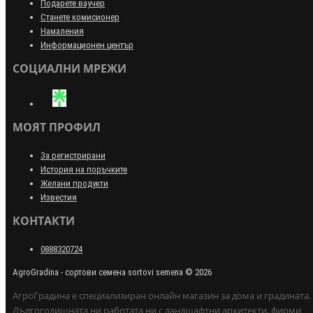
Подарете ваучер
Станете комисионер
Намаления
Информационен център
СОЦИАЛНИ МРЕЖИ
МОЯТ ПРОФИЛ
За регистрирани
История на поръчките
Желани продукти
Известия
КОНТАКТИ
0888320724
AgroGradina - сортови семена sortovi semena © 2026
АгроГрадина е специализиран онлайн магазин за дома и градината.
Дългогодишната ни работата ни с ландшафтни архитекти, фирми