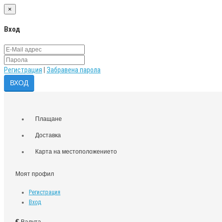
×
Вход
Регистрация
|
Забравена парола
Плащане
Доставка
Карта на местоположението
Моят профил
Регистрация
Вход
€
Валута