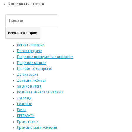
Кошницата ви е празна!
Всички категории
Всички категории
Готови продукти
Градински инструменти и аксесоари
Градински машини
Градско градинарство
Детска серия
Домашни любимци
За Вино и Ракия
Колички и макари за маркучи
Луковици
Поливане
Почва
ПРЕПАРАТИ
Промо пакети
Промоционални компекти