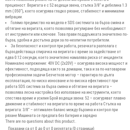
прецизност. Веригата е с 52 водещи звена, стъпка 3/8" и дебелина 1.3
mm (.050"), което осигурява гладко рязане, стабилност и минимални
вибрации.
Голямо предимство на модела е SDS системата за бърза смяна и
обтягане на веригата, която позволява регулиране без необходимост
от инструменти или ключове. Това прави поддръжката значително по-
бърза, удобна и достъпна дори за по-неопитни потребители.
За безопасност и контрол при работа, резачката разполага с
бързодействаща спирачка на веригата с време за задействане от
едва 0.12 секунди, което значително намалява риска от инциденти.
Номинално напрежение: 40V DC (2x20V) – осигурява висока мощност и
ефективност, подходяща както за домашни, така и за по-натоварени
професионални задачи Безчетков мотор – гарантира по-дълга
експлоатация, по-ниско износване и по-висока ефективност при
работа SDS система за бърза смяна и обтягане на веригата –
позволява лесна настройка без използване на инструменти, което
спестява време и усилия Брой водещи звена: 52 – осигуряват плавно
движение и стабилност на веригата по време на работа Стъпка на
веригата: 3/8" – оптимален баланс между бързина и контрол при
рязане Машината се предлага без батерия и зарядно
There are no questions about this product..
Показани са от 0 до 0 от 0 резултата (0 страници)