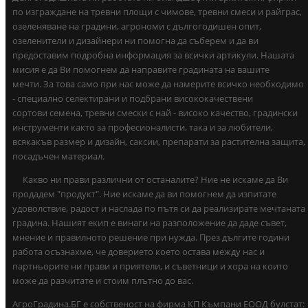
по изграждане на тревни площи с чимове, тревни смеси и райграс,
озеленяване на градини, агрономи с дългогодишен опит,
озеленители и дизайнери ни помогна да съберем и да ви
предоставим подробна информация за всички артикули. Нашата
мисия е да Ви помогнем да направите градината на вашите
мечти. За това само при нас може да намерите всичко необходимо
- специално селектирани и подбрани висококачествени
сортови семена, тревни смески с най - високо качество, градински
инструменти както за професионалисти, така и за любители,
всякакъв размер и дизайн, саксии, препарати за растителна защита,
посадъчен материал.
Какво ни прави различни от останалите? Ние не искаме да Ви
продадем "продукт". Ние искаме да ви помогнем да изпитате
удоволствие, радост и наслада по пътя си да реализирате мечтаната
градина. Нашият екип е винаги на разположение да даде съвет,
мнение и правилното решение при нужда. През дългите години
работа осъзнахме, че доверието което остава между нас и
партньорите ни прави и приятели, и съветници и хора на които
може да разчитате и стоим плътно до вас.
АгроГрадина.БГ е собственост на фирма КП Къмпани ЕООД булстат: