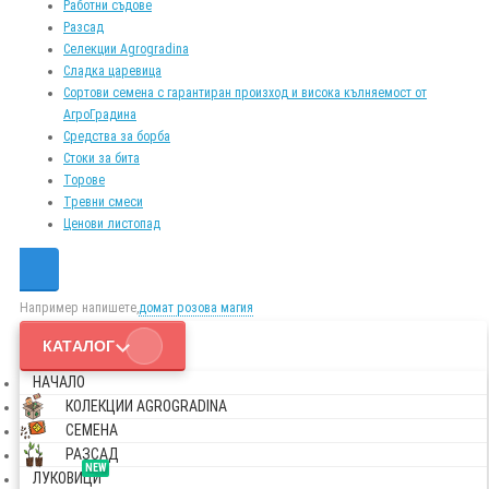
Работни съдове
Разсад
Селекции Agrogradina
Сладка царевица
Сортови семена с гарантиран произход и висока кълняемост от
АгроГрадина
Средства за борба
Стоки за бита
Торове
Тревни смеси
Ценови листопад
Например напишете,
домат розова магия
КАТАЛОГ
НАЧАЛО
КОЛЕКЦИИ AGROGRADINA
СЕМЕНА
РАЗСАД
NEW
ЛУКОВИЦИ