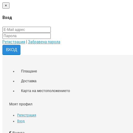
×
Вход
Регистрация
|
Забравена парола
Плащане
Доставка
Карта на местоположението
Моят профил
Регистрация
Вход
€
Валута