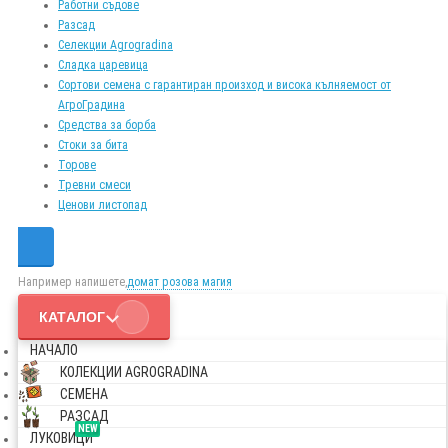
Работни съдове
Разсад
Селекции Agrogradina
Сладка царевица
Сортови семена с гарантиран произход и висока кълняемост от
АгроГрадина
Средства за борба
Стоки за бита
Торове
Тревни смеси
Ценови листопад
Например напишете,
домат розова магия
КАТАЛОГ
НАЧАЛО
КОЛЕКЦИИ AGROGRADINA
СЕМЕНА
РАЗСАД
NEW
ЛУКОВИЦИ