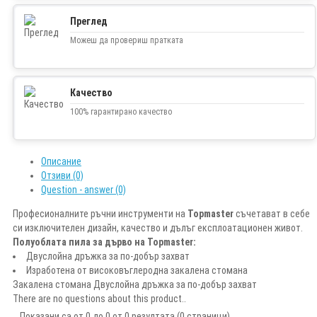
Преглед
Можеш да провериш пратката
Качество
100% гарантирано качество
Описание
Отзиви (0)
Question - answer (0)
Професионалните ръчни инструменти на
Topmaster
съчетават в себе
си изключителен дизайн, качество и дълъг експлоатационен живот.
Полуоблата пила за дърво на Topmaster:
Двуслойна дръжка за по-добър захват
Изработена от високовъглеродна закалена стомана
Закалена стомана Двуслойна дръжка за по-добър захват
There are no questions about this product..
Показани са от 0 до 0 от 0 резултата (0 страници)