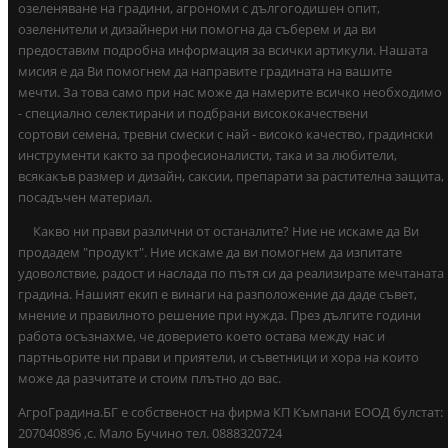
озеленяване на градини, агрономи с дългогодишен опит,
озеленители и дизайнери ни помогна да съберем и да ви
предоставим подробна информация за всички артикули. Нашата
мисия е да Ви помогнем да направите градината на вашите
мечти. За това само при нас може да намерите всичко необходимо
- специално селектирани и подбрани висококачествени
сортови семена, тревни смески с най - високо качество, градински
инструменти както за професионалисти, така и за любители,
всякакъв размер и дизайн, саксии, препарати за растителна защита,
посадъчен материал.
Какво ни прави различни от останалите? Ние не искаме да Ви
продадем "продукт". Ние искаме да ви помогнем да изпитате
удоволствие, радост и наслада по пътя си да реализирате мечтаната
градина. Нашият екип е винаги на разположение да даде съвет,
мнение и правилното решение при нужда. През дългите години
работа осъзнахме, че доверието което остава между нас и
партньорите ни прави и приятели, и съветници и хора на които
може да разчитате и стоим плътно до вас.
АгроГрадина.БГ е собственост на фирма КП Къмпани ЕООД булстат:
207040896 ,с. Мало Бучино тел. 0888320724