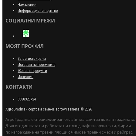
Намаления
Информационен център
СОЦИАЛНИ МРЕЖИ
МОЯТ ПРОФИЛ
За регистрирани
История на поръчките
Желани продукти
Известия
КОНТАКТИ
0888320724
AgroGradina - сортови семена sortovi semena © 2026
АгроГрадина е специализиран онлайн магазин за дома и градината.
Дългогодишната ни работата ни с ландшафтни архитекти, фирми
по изграждане на тревни площи с чимове, тревни смеси и райграс,