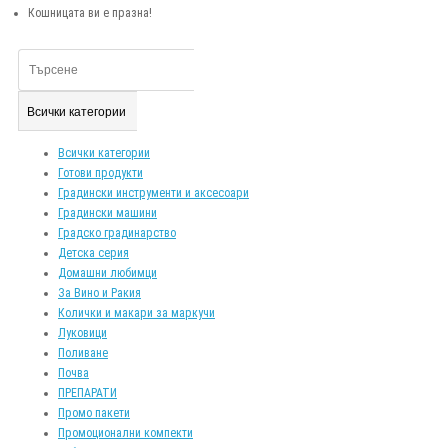
Кошницата ви е празна!
Всички категории
Всички категории
Готови продукти
Градински инструменти и аксесоари
Градински машини
Градско градинарство
Детска серия
Домашни любимци
За Вино и Ракия
Колички и макари за маркучи
Луковици
Поливане
Почва
ПРЕПАРАТИ
Промо пакети
Промоционални компекти