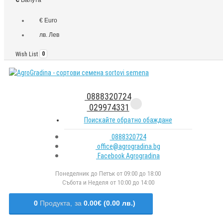
€ Euro
лв. Лев
Wish List
0
0888320724
029974331
Поискайте обратно обаждане
0888320724
office@agrogradina.bg
Facebook Agrogradina
Понеделник до Петък от 09:00 до 18:00
Събота и Неделя от 10:00 до 14:00
0
Продукта,
за
0.00€ (0.00 лв.)