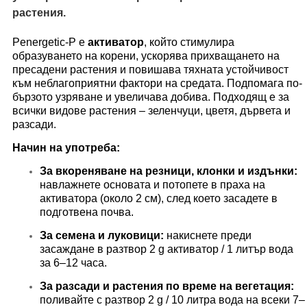
растения.
Penergetic-P е
активатор
, който стимулира
образуването на корени, ускорява прихващането на
пресадени растения и повишава тяхната устойчивост
към неблагоприятни фактори на средата. Подпомага по-
бързото узряване и увеличава добива. Подходящ е за
всички видове растения – зеленчуци, цветя, дървета и
разсади.
Начин на употреба:
За вкореняване на резници, клонки и издънки:
навлажнете основата и потопете в праха на
активатора (около 2 см), след което засадете в
подготвена почва.
За семена и луковици:
накиснете преди
засаждане в разтвор 2 g активатор / 1 литър вода
за 6–12 часа.
За разсади и растения по време на вегетация:
поливайте с разтвор 2 g / 10 литра вода на всеки 7–