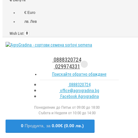
€ Euro
лв. Лев
Wish List
0
0888320724
029974331
Поискайте обратно обаждане
0888320724
office@agrogradina.bg
Facebook Agrogradina
Понеделник до Петък от 09:00 до 18:00
Събота и Неделя от 10:00 до 14:00
0
Продукта,
за
0.00€ (0.00 лв.)