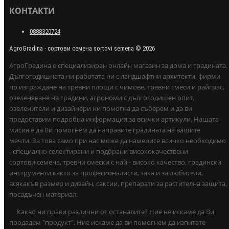
КОНТАКТИ
0888320724
AgroGradina - сортови семена sortovi semena © 2026
АгроГрадина е специализиран онлайн магазин за дома и градината.
Дългогодишната ни работата ни с ландшафтни архитекти, фирми
по изграждане на тревни площи с чимове, тревни смеси и райграс,
озеленяване на градини, агрономи с дългогодишен опит,
озеленители и дизайнери ни помогна да съберем и да ви
предоставим подробна информация за всички артикули. Нашата
мисия е да Ви помогнем да направите градината на вашите
мечти. За това само при нас може да намерите всичко необходимо
- специално селектирани и подбрани висококачествени
сортови семена, тревни смески с най - високо качество, градински
инструменти както за професионалисти, така и за любители,
всякакъв размер и дизайн, саксии, препарати за растителна защита,
посадъчен материал.
Какво ни прави различни от останалите? Ние не искаме да Ви
продадем "продукт". Ние искаме да ви помогнем да изпитате