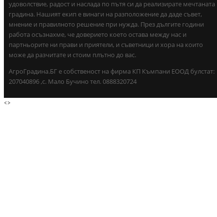
удоволствие, радост и наслада по пътя си да реализирате мечтаната
градина. Нашият екип е винаги на разположение да даде съвет,
мнение и правилното решение при нужда. През дългите години
работа осъзнахме, че доверието което остава между нас и
партньорите ни прави и приятели, и съветници и хора на които
може да разчитате и стоим плътно до вас.
АгроГрадина.БГ е собственост на фирма КП Къмпани ЕООД булстат:
207040896 ,с. Мало Бучино тел. 0888320724
<
>