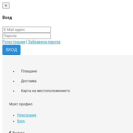
×
Вход
Регистрация
|
Забравена парола
Плащане
Доставка
Карта на местоположението
Моят профил
Регистрация
Вход
€
Валута