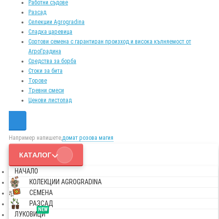
Работни съдове
Разсад
Селекции Agrogradina
Сладка царевица
Сортови семена с гарантиран произход и висока кълняемост от
АгроГрадина
Средства за борба
Стоки за бита
Торове
Тревни смеси
Ценови листопад
Например напишете,
домат розова магия
КАТАЛОГ
НАЧАЛО
КОЛЕКЦИИ AGROGRADINA
СЕМЕНА
РАЗСАД
NEW
ЛУКОВИЦИ