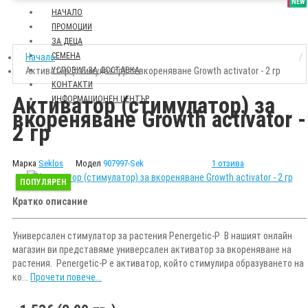
SALE
NEW
НАЧАЛО
ПРОМОЦИИ
ЗА ДЕЦА
СЕМЕНА
Начало
Активатор (стимулатор) за вкореняване Growth activator - 2 гр
УСЛОВИЯ ЗА ДОСТАВКА
КОНТАКТИ
Активатор (стимулатор) за
ИНФОРМАЦИОНЕН ЦЕНТЪР
вкореняване Growth activator -
2 гр
Марка
Seklos
Модел
907997-Sek
1 отзива
ПОПУЛЯРЕН
Кратко описание
Универсален стимулатор за растения Penergetic-P В нашият онлайн
магазин ви представяме универсален активатор за вкореняване на
растения. Penergetic-P е активатор, който стимулира образуването на
ко...
Прочети повече...