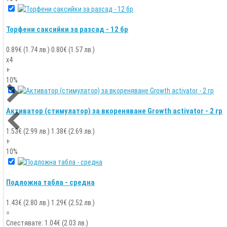
Торфени саксийки за разсад - 12 бр
0.89€ (1.74 лв.)
0.80
€ (
1.57
лв.)
x4
+
10%
Активатор (стимулатор) за вкореняване Growth activator - 2 гр
1.53€ (2.99 лв.)
1.38
€ (
2.69
лв.)
+
10%
Подложна табла - средна
1.43€ (2.80 лв.)
1.29
€ (
2.52
лв.)
=
Спестявате
:
1.04
€ (
2.03
лв.)