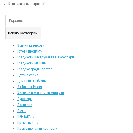
Кошницата ви е празна!
Всички категории
Всички категории
Готови продукти
Градински инструменти и аксесоари
Градински машини
Градско градинарство
Детска серия
Домашни любимци
За Вино и Ракия
Колички и макари за маркучи
Луковици
Поливане
Почва
ПРЕПАРАТИ
Промо пакети
Промоционални компекти