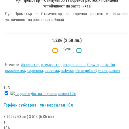
Рут Промотър – Стимулатор за коренов растеж и повишена
устойчивост на растенията
Рут Промотър – Стимулатор за коренов растеж и повишена
устойчивост на растенията Онлай..
1.28€ (2.50 лв.)
Купи
Етикети:
Активатор
,
стимулатор
,
вкореняване
,
Growth
,
activator
,
вкоренител
,
коренова
,
система
,
activaor
,
Penergetic-P
,
универсален
,
10%
Торфен субстрат - универсален 10л
3.90€ (7.63 лв.)
3.51
€ (
6.86
лв.)
+
10%