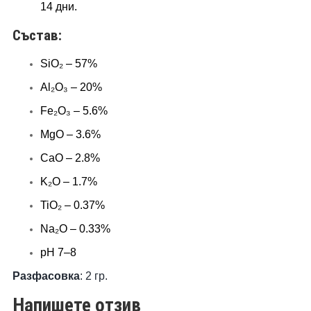
14 дни.
Състав:
SiO₂ – 57%
Al₂O₃ – 20%
Fe₂O₃ – 5.6%
MgO – 3.6%
CaO – 2.8%
K₂O – 1.7%
TiO₂ – 0.37%
Na₂O – 0.33%
pH 7–8
Разфасовка
: 2 гр.
Напишете отзив