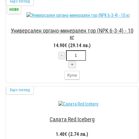
Бърз поглед
НОВО
Универсален органо-минерален тор (NPK 6-3-4) - 10
кг
14.90€ (29.14 лв.)
-
+
Купи
Бърз поглед
Салата Red Iceberg
1.40€ (2.74 лв.)