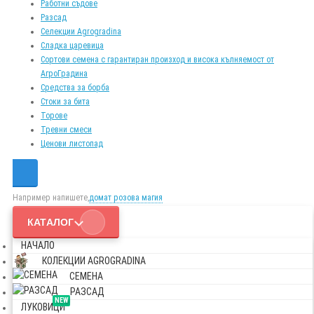
Работни съдове
Разсад
Селекции Agrogradina
Сладка царевица
Сортови семена с гарантиран произход и висока кълняемост от
АгроГрадина
Средства за борба
Стоки за бита
Торове
Тревни смеси
Ценови листопад
Например напишете,
домат розова магия
КАТАЛОГ
НАЧАЛО
КОЛЕКЦИИ AGROGRADINA
СЕМЕНА
РАЗСАД
NEW
ЛУКОВИЦИ