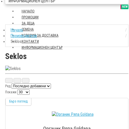
ИНФОРМАЦИОНЕН ЦЕНТЪР
SALE
NEW
НАЧАЛО
ПРОМОЦИИ
ЗА ДЕЦА
СЕМЕНА
Начало
Производители
УСЛОВИЯ ЗА ДОСТАВКА
Seklos
КОНТАКТИ
ИНФОРМАЦИОНЕН ЦЕНТЪР
Seklos
Ред
Покажи
Бърз поглед
Органик Ряпа Goldana