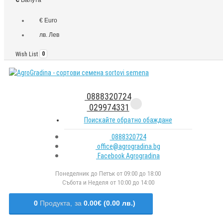
€ Euro
лв. Лев
Wish List
0
0888320724
029974331
Поискайте обратно обаждане
0888320724
office@agrogradina.bg
Facebook Agrogradina
Понеделник до Петък от 09:00 до 18:00
Събота и Неделя от 10:00 до 14:00
0
Продукта,
за
0.00€ (0.00 лв.)