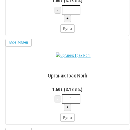
1.60€ (3.13 лв.)
-
+
Купи
Бърз поглед
Органик Грах Norli
1.60€ (3.13 лв.)
-
+
Купи