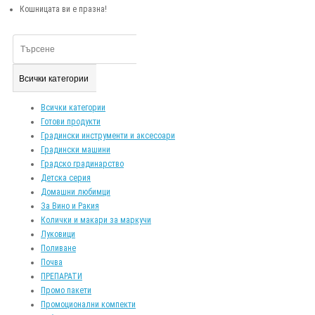
Кошницата ви е празна!
Всички категории
Всички категории
Готови продукти
Градински инструменти и аксесоари
Градински машини
Градско градинарство
Детска серия
Домашни любимци
За Вино и Ракия
Колички и макари за маркучи
Луковици
Поливане
Почва
ПРЕПАРАТИ
Промо пакети
Промоционални компекти