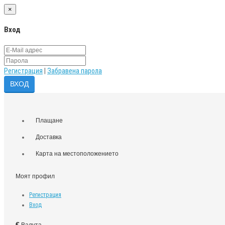
×
Вход
Регистрация
|
Забравена парола
Плащане
Доставка
Карта на местоположението
Моят профил
Регистрация
Вход
€
Валута