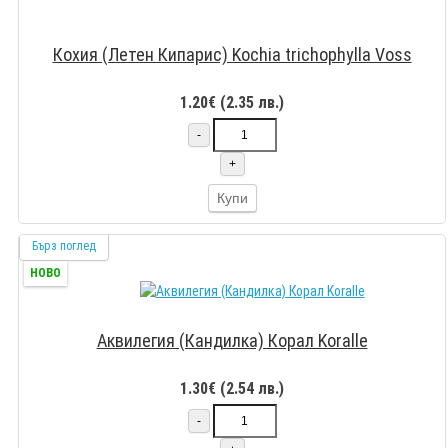
Кохия (Летен Кипарис) Kochia trichophylla Voss
1.20€ (2.35 лв.)
-
+
Купи
Бърз поглед
НОВО
Аквилегия (Кандилка) Корал Koralle
1.30€ (2.54 лв.)
-