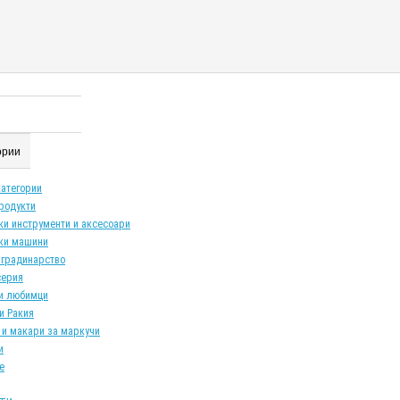
гории
категории
продукти
ки инструменти и аксесоари
ки машини
 градинарство
серия
и любимци
и Ракия
 и макари за маркучи
и
е