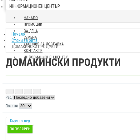
ИНФОРМАЦИОНЕН ЦЕНТЪР
НАЧАЛО
ПРОМОЦИИ
ЗА ДЕЦА
Начало
СЕМЕНА
Стоки за бита
УСЛОВИЯ ЗА ДОСТАВКА
ДОМАКИНСКИ ПРОДУКТИ
КОНТАКТИ
ИНФОРМАЦИОНЕН ЦЕНТЪР
ДОМАКИНСКИ ПРОДУКТИ
Ред
Покажи
Бърз поглед
ПОПУЛЯРЕН