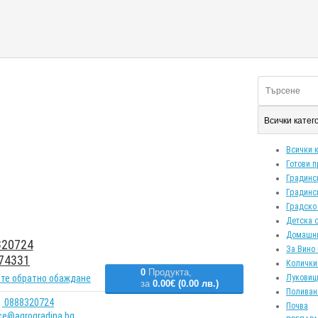
Всички кате
Всички 
Готови 
Градинс
Градинс
Градско
Детска 
Домашн
20724
За Вино 
74331
Колички
0
Продукта,
те обратно обаждане
Луковиц
за
0.00€ (0.00 лв.)
Поливан
0888320724
Почва
ice@agrogradina.bg