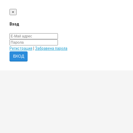
×
Вход
Регистрация
|
Забравена парола