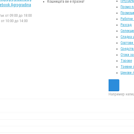
ПРЕПАР
Кошницата ви е празна!
ebook Agrogradina
Промо п
Промоци
к от 09:00 до 18:00
Работни
от 10:00 до 14:00
Разсад
Селекци
Сладка 
Сортови
Средств
Стоки за
Торове
Тревни 
Ценови 
Например напиш