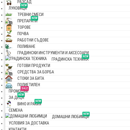
РАЗСАД
NEW
ЛУКОВИЦИ
ТРЕВНИ СМЕСИ
NEW
ПРЕПАРАТИ
ТОРОВЕ
ПОЧВА
РАБОТНИ СЪДОВЕ
ПОЛИВАНЕ
ГРАДИНСКИ ИНСТРУМЕНТИ И АКСЕСОАРИ
NEW
ГРАДИНСКА ТЕХНИКА
ГОТОВИ ПРОДУКТИ
СРЕДСТВА ЗА БОРБА
СТОКИ ЗА БИТА
ПОЛИЕТИЛЕН
SALE
ПРОМОЦИИ
NEW
ЗА ДЕЦА
NEW
ВИНО И РАКИЯ
СЕМЕНА
NEW
ДОМАШНИ ЛЮБИМЦИ
УСЛОВИЯ ЗА ДОСТАВКА
КОНТАКТИ