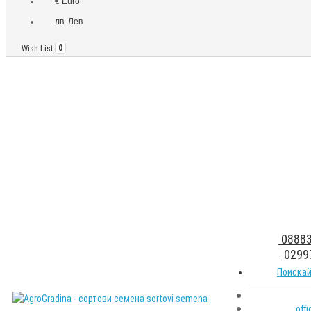
€ Euro
лв. Лев
Wish List
0
08883
0299
Поискай
off