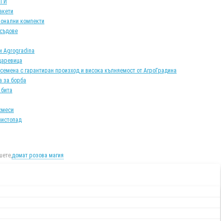
АТИ
акети
онални компекти
 съдове
и Agrogradina
царевица
 семена с гарантиран произход и висока кълняемост от АгроГрадина
а за борба
 бита
смеси
листопад
ете,
домат розова магия