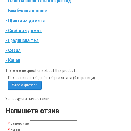
- Пластмасови табли за разсад
- Бамбукови колове
- Щипки за домати
- Скоби за домат
- Градинска тел
- Сезал
- Канап
There are no questions about this product..
Показани са от 0 до 0 от 0 резултата (0 страници)
Write a question
За продукта няма отзиви.
Напишете отзив
Вашето име
Рейтинг