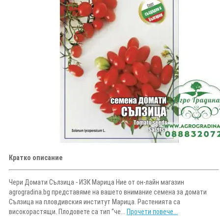
Кратко описание
Чери Домати Сълзица - ИЗК Марица Ние от он-лайн магазин
agrogradina.bg представяме на вашето внимание семена за домати
Сълзица на пловдивския институт Марица. Растенията са
високорастящи. Плодовете са тип “че...
Прочети повече...