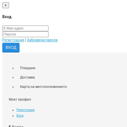
×
Вход
Регистрация
|
Забравена парола
Плащане
Доставка
Карта на местоположението
Моят профил
Регистрация
Вход
€
Валута