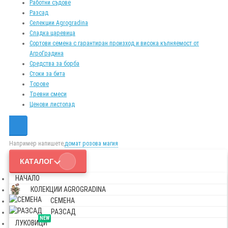
Работни съдове
Разсад
Селекции Agrogradina
Сладка царевица
Сортови семена с гарантиран произход и висока кълняемост от
АгроГрадина
Средства за борба
Стоки за бита
Торове
Тревни смеси
Ценови листопад
Например напишете,
домат розова магия
КАТАЛОГ
НАЧАЛО
КОЛЕКЦИИ AGROGRADINA
СЕМЕНА
РАЗСАД
NEW
ЛУКОВИЦИ