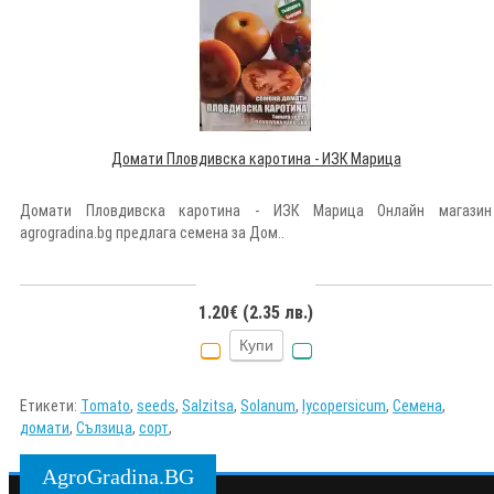
Домати Пловдивска каротина - ИЗК Марица
Домати Пловдивска каротина - ИЗК Марица Онлайн магазин
agrogradina.bg предлага семена за Дом..
1.20€ (2.35 лв.)
Купи
Етикети:
Tоmаtо
,
seeds
,
Salzitsa
,
Solanum
,
lycopersicum
,
Семена
,
домати
,
Сълзица
,
сорт
,
AgroGradina.BG