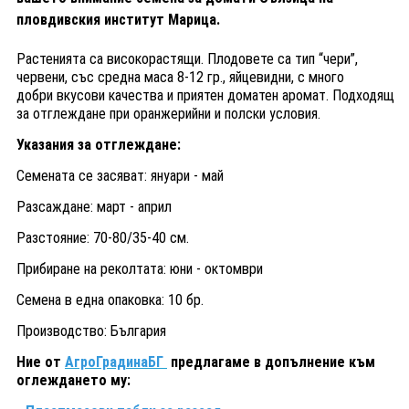
пловдивския институт Марица.
Растенията са високорастящи. Плодовете са тип “чери”,
червени, със средна маса 8-12 гр., яйцевидни, с много
добри вкусови качества и приятен доматен аромат. Подходящ
за отглеждане при оранжерийни и полски условия.
Указания за отглеждане:
Семената се засяват: януари - май
Разсаждане: март - април
Разстояние: 70-80/35-40 cм.
Прибиране на реколтата: юни - октомври
Семена в една опаковка: 10 бр.
Производство: България
Ние от
АгроГрадинаБГ
предлагаме в допълнение към
оглеждането му: