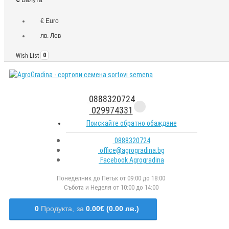
€ Euro
лв. Лев
Wish List
0
0888320724
029974331
Поискайте обратно обаждане
0888320724
office@agrogradina.bg
Facebook Agrogradina
Понеделник до Петък от 09:00 до 18:00
Събота и Неделя от 10:00 до 14:00
0
Продукта,
за
0.00€ (0.00 лв.)