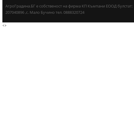
АгроГрадина.БГ е собственост на фирма КП Къмпани ЕООД булстат:
207040896 ,с. Мало Бучино тел. 0888320724
<
>