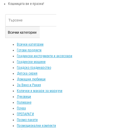
Кошницата ви е празна!
Всички категории
Всички категории
Готови продукти
Градински инструменти и аксесоари
Градински машини
Градско градинарство
Детска серия
Домашни любимци
За Вино и Ракия
Колички и макари за маркучи
Луковици
Поливане
Почва
ПРЕПАРАТИ
Промо пакети
Промоционални компекти