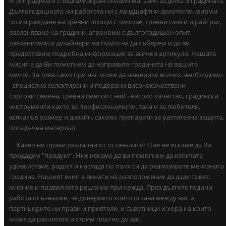
АгроГрадина е специализиран онлайн магазин за дома и градината.
Дългогодишната ни работата ни с ландшафтни архитекти, фирми
по изграждане на тревни площи с чимове, тревни смеси и райграс,
озеленяване на градини, агрономи с дългогодишен опит,
озеленители и дизайнери ни помогна да съберем и да ви
предоставим подробна информация за всички артикули. Нашата
мисия е да Ви помогнем да направите градината на вашите
мечти. За това само при нас може да намерите всичко необходимо
- специално селектирани и подбрани висококачествени
сортови семена, тревни смески с най - високо качество, градински
инструменти както за професионалисти, така и за любители,
всякакъв размер и дизайн, саксии, препарати за растителна защита,
посадъчен материал.
Какво ни прави различни от останалите? Ние не искаме да Ви
продадем "продукт". Ние искаме да ви помогнем да изпитате
удоволствие, радост и наслада по пътя си да реализирате мечтаната
градина. Нашият екип е винаги на разположение да даде съвет,
мнение и правилното решение при нужда. През дългите години
работа осъзнахме, че доверието което остава между нас и
партньорите ни прави и приятели, и съветници и хора на които
може да разчитате и стоим плътно до вас.