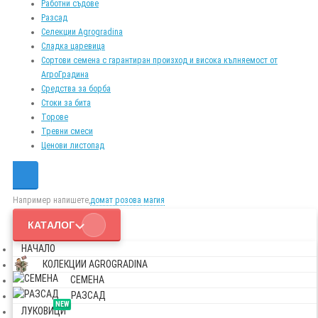
Работни съдове
Разсад
Селекции Agrogradina
Сладка царевица
Сортови семена с гарантиран произход и висока кълняемост от
АгроГрадина
Средства за борба
Стоки за бита
Торове
Тревни смеси
Ценови листопад
Например напишете,
домат розова магия
КАТАЛОГ
НАЧАЛО
КОЛЕКЦИИ AGROGRADINA
СЕМЕНА
РАЗСАД
NEW
ЛУКОВИЦИ