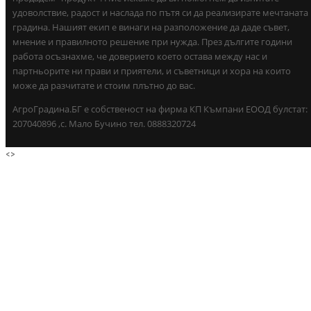
удоволствие, радост и наслада по пътя си да реализирате мечтаната
градина. Нашият екип е винаги на разположение да даде съвет,
мнение и правилното решение при нужда. През дългите години
работа осъзнахме, че доверието което остава между нас и
партньорите ни прави и приятели, и съветници и хора на които
може да разчитате и стоим плътно до вас.
АгроГрадина.БГ е собственост на фирма КП Къмпани ЕООД булстат:
207040896 ,с. Мало Бучино тел. 0888320724
<
>