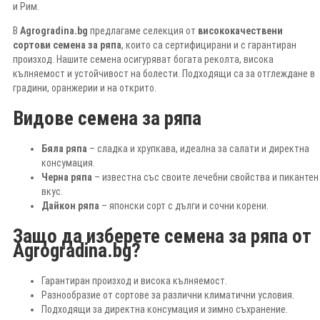
и Рим.
В
Agrogradina.bg
предлагаме селекция от
висококачествени
сортови семена за ряпа
, които са сертифицирани и с гарантиран
произход. Нашите семена осигуряват богата реколта, висока
кълняемост и устойчивост на болести. Подходящи са за отглеждане в
градини, оранжерии и на открито.
Видове семена за ряпа
Бяла ряпа
– сладка и хрупкава, идеална за салати и директна
консумация.
Черна ряпа
– известна със своите лечебни свойства и пикантен
вкус.
Дайкон ряпа
– японски сорт с дълги и сочни корени.
Защо да изберете семена за ряпа от
Agrogradina.bg?
Гарантиран произход и висока кълняемост.
Разнообразие от сортове за различни климатични условия.
Подходящи за директна консумация и зимно съхранение.