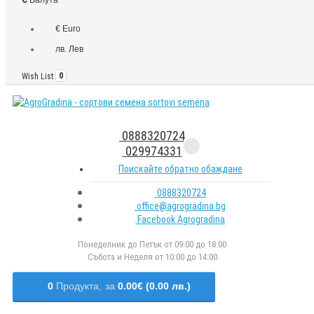
€ Euro
лв. Лев
Wish List
0
0888320724
029974331
Поискайте обратно обаждане
0888320724
office@agrogradina.bg
Facebook Agrogradina
Понеделник до Петък от 09:00 до 18:00
Събота и Неделя от 10:00 до 14:00
0
Продукта,
за
0.00€ (0.00 лв.)