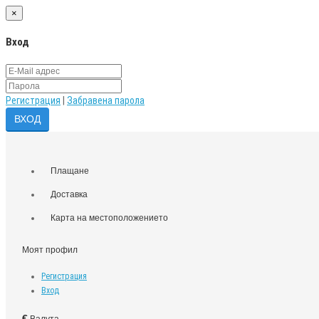
×
Вход
Регистрация
|
Забравена парола
Плащане
Доставка
Карта на местоположението
Моят профил
Регистрация
Вход
€
Валута