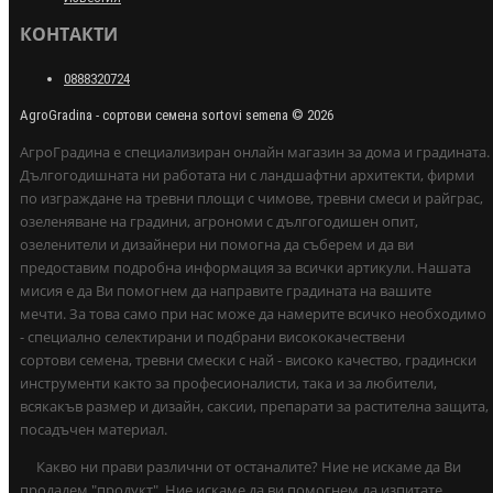
КОНТАКТИ
0888320724
AgroGradina - сортови семена sortovi semena © 2026
АгроГрадина е специализиран онлайн магазин за дома и градината.
Дългогодишната ни работата ни с ландшафтни архитекти, фирми
по изграждане на тревни площи с чимове, тревни смеси и райграс,
озеленяване на градини, агрономи с дългогодишен опит,
озеленители и дизайнери ни помогна да съберем и да ви
предоставим подробна информация за всички артикули. Нашата
мисия е да Ви помогнем да направите градината на вашите
мечти. За това само при нас може да намерите всичко необходимо
- специално селектирани и подбрани висококачествени
сортови семена, тревни смески с най - високо качество, градински
инструменти както за професионалисти, така и за любители,
всякакъв размер и дизайн, саксии, препарати за растителна защита,
посадъчен материал.
Какво ни прави различни от останалите? Ние не искаме да Ви
продадем "продукт". Ние искаме да ви помогнем да изпитате