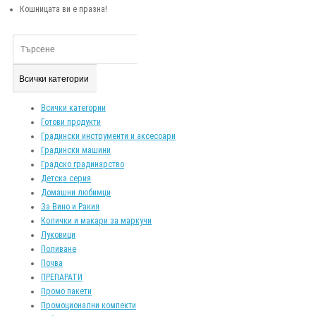
Кошницата ви е празна!
Всички категории
Всички категории
Готови продукти
Градински инструменти и аксесоари
Градински машини
Градско градинарство
Детска серия
Домашни любимци
За Вино и Ракия
Колички и макари за маркучи
Луковици
Поливане
Почва
ПРЕПАРАТИ
Промо пакети
Промоционални компекти