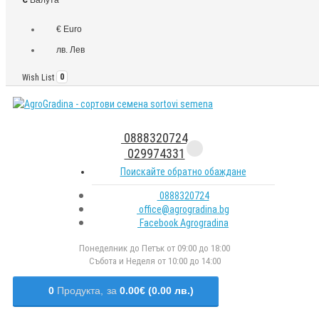
€ Euro
лв. Лев
Wish List
0
0888320724
029974331
Поискайте обратно обаждане
0888320724
office@agrogradina.bg
Facebook Agrogradina
Понеделник до Петък от 09:00 до 18:00
Събота и Неделя от 10:00 до 14:00
0
Продукта,
за
0.00€ (0.00 лв.)