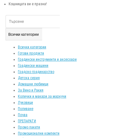
Кошницата ви е празна!
Всички категории
Всички категории
Готови продукти
Градински инструменти и аксесоари
Градински машини
Градско градинарство
Детска серия
Домашни любимци
За Вино и Ракия
Колички и макари за маркучи
Луковици
Поливане
Почва
ПРЕПАРАТИ
Промо пакети
Промоционални компекти