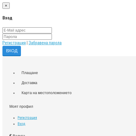
×
Вход
Регистрация
|
Забравена парола
Плащане
Доставка
Карта на местоположението
Моят профил
Регистрация
Вход
€
Валута