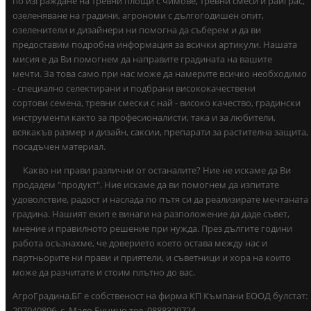
по изграждане на тревни площи с чимове, тревни смеси и райграс,
озеленяване на градини, агрономи с дългогодишен опит,
озеленители и дизайнери ни помогна да съберем и да ви
предоставим подробна информация за всички артикули. Нашата
мисия е да Ви помогнем да направите градината на вашите
мечти. За това само при нас може да намерите всичко необходимо
- специално селектирани и подбрани висококачествени
сортови семена, тревни смески с най - високо качество, градински
инструменти както за професионалисти, така и за любители,
всякакъв размер и дизайн, саксии, препарати за растителна защита,
посадъчен материал.
Какво ни прави различни от останалите? Ние не искаме да Ви
продадем "продукт". Ние искаме да ви помогнем да изпитате
удоволствие, радост и наслада по пътя си да реализирате мечтаната
градина. Нашият екип е винаги на разположение да даде съвет,
мнение и правилното решение при нужда. През дългите години
работа осъзнахме, че доверието което остава между нас и
партньорите ни прави и приятели, и съветници и хора на които
може да разчитате и стоим плътно до вас.
АгроГрадина.БГ е собственост на фирма КП Къмпани ЕООД булстат:
207040896 ,с. Мало Бучино тел. 0888320724