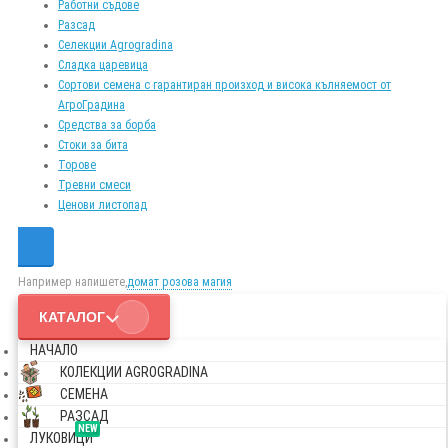
Работни съдове
Разсад
Селекции Agrogradina
Сладка царевица
Сортови семена с гарантиран произход и висока кълняемост от
АгроГрадина
Средства за борба
Стоки за бита
Торове
Тревни смеси
Ценови листопад
Например напишете,
домат розова магия
КАТАЛОГ
НАЧАЛО
КОЛЕКЦИИ AGROGRADINA
СЕМЕНА
РАЗСАД
NEW
ЛУКОВИЦИ