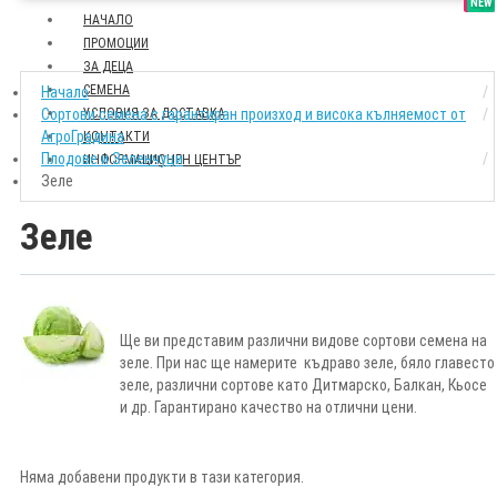
SALE
NEW
НАЧАЛО
ПРОМОЦИИ
ЗА ДЕЦА
СЕМЕНА
Начало
Сортови семена с гарантиран произход и висока кълняемост от
УСЛОВИЯ ЗА ДОСТАВКА
АгроГрадина
КОНТАКТИ
Плодове и Зеленчуци
ИНФОРМАЦИОНЕН ЦЕНТЪР
Зеле
Зеле
Ще ви представим различни видове сортови семена на
зеле. При нас ще намерите къдраво зеле, бяло главесто
зеле, различни сортове като Дитмарско, Балкан, Кьосе
и др. Гарантирано качество на отлични цени.
Няма добавени продукти в тази категория.