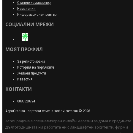
Станете комисионер
Намаления
Информационен център
СОЦИАЛНИ МРЕЖИ
МОЯТ ПРОФИЛ
За регистрирани
История на поръчките
Желани продукти
Известия
КОНТАКТИ
0888320724
AgroGradina - сортови семена sortovi semena © 2026
АгроГрадина е специализиран онлайн магазин за дома и градината.
Дългогодишната ни работата ни с ландшафтни архитекти, фирми