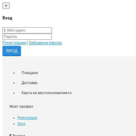
×
Вход
Регистрация
|
Забравена парола
Плащане
Доставка
Карта на местоположението
Моят профил
Регистрация
Вход
€
Валута