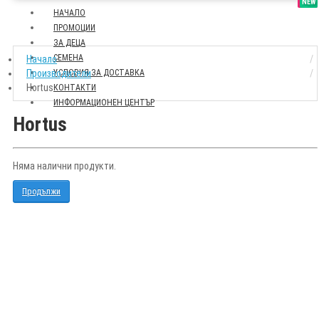
SALE
NEW
НАЧАЛО
ПРОМОЦИИ
ЗА ДЕЦА
СЕМЕНА
Начало
Производители
УСЛОВИЯ ЗА ДОСТАВКА
Hortus
КОНТАКТИ
ИНФОРМАЦИОНЕН ЦЕНТЪР
Hortus
Няма налични продукти.
Продължи