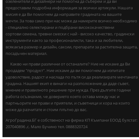
озеленители и дизайнери ни помогна да съберем и да ви
предоставим подробна информация за всички артикули. Нашата
мисия е да Ви помогнем да направите градината на вашите
мечти. За това само при нас може да намерите всичко необходимо
- специално селектирани и подбрани висококачествени
сортови семена, тревни смески с най - високо качество, градински
инструменти както за професионалисти, така и за любители,
всякакъв размер и дизайн, саксии, препарати за растителна защита,
посадъчен материал.
Какво ни прави различни от останалите? Ние не искаме да Ви
продадем "продукт". Ние искаме да ви помогнем да изпитате
удоволствие, радост и наслада по пътя си да реализирате мечтаната
градина. Нашият екип е винаги на разположение да даде съвет,
мнение и правилното решение при нужда. През дългите години
работа осъзнахме, че доверието което остава между нас и
партньорите ни прави и приятели, и съветници и хора на които
може да разчитате и стоим плътно до вас.
АгроГрадина.БГ е собственост на фирма КП Къмпани ЕООД булстат:
207040896 ,с. Мало Бучино тел. 0888320724