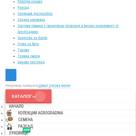
Работни съдове
Разсад
Селекции Agrogradina
Сладка царевица
Сортови семена с гарантиран произход и висока кълняемост от
АгроГрадина
Средства за борба
Стоки за бита
Торове
Тревни смеси
Ценови листопад
Например напишете,
домат розова магия
КАТАЛОГ
НАЧАЛО
КОЛЕКЦИИ AGROGRADINA
СЕМЕНА
РАЗСАД
NEW
ЛУКОВИЦИ