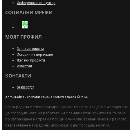
Информационен център
СОЦИАЛНИ МРЕЖИ
МОЯТ ПРОФИЛ
За регистрирани
История на поръчките
Желани продукти
Известия
КОНТАКТИ
0888320724
AgroGradina - сортови семена sortovi semena © 2026
АгроГрадина е специализиран онлайн магазин за дома и градината.
Дългогодишната ни работата ни с ландшафтни архитекти, фирми
по изграждане на тревни площи с чимове, тревни смеси и райграс,
озеленяване на градини, агрономи с дългогодишен опит,