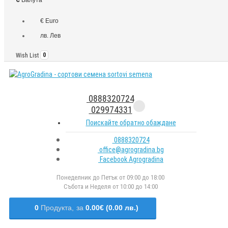
€ Euro
лв. Лев
Wish List
0
0888320724
029974331
Поискайте обратно обаждане
0888320724
office@agrogradina.bg
Facebook Agrogradina
Понеделник до Петък от 09:00 до 18:00
Събота и Неделя от 10:00 до 14:00
0
Продукта,
за
0.00€ (0.00 лв.)