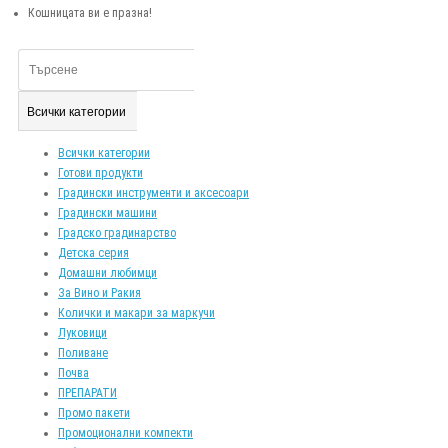
Кошницата ви е празна!
Всички категории
Всички категории
Готови продукти
Градински инструменти и аксесоари
Градински машини
Градско градинарство
Детска серия
Домашни любимци
За Вино и Ракия
Колички и макари за маркучи
Луковици
Поливане
Почва
ПРЕПАРАТИ
Промо пакети
Промоционални компекти