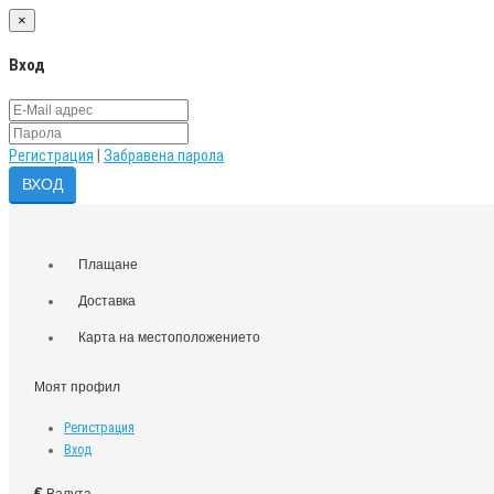
×
Вход
Регистрация
|
Забравена парола
Плащане
Доставка
Карта на местоположението
Моят профил
Регистрация
Вход
€
Валута