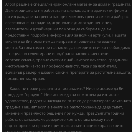
АгроГрадина е специализиран онлайн магазин за дома и градината.
Дългогодишната ни работата ни с ландшафтни архитекти, фирми
по изграждане на тревни площи с чимове, тревни смеси и райграс,
озеленяване на градини, агрономи с дългогодишен опит,
озеленители и дизайнери ни помогна да съберем и да ви
предоставим подробна информация за всички артикули. Нашата
мисия е да Ви помогнем да направите градината на вашите
мечти. За това само при нас може да намерите всичко необходимо
- специално селектирани и подбрани висококачествени
сортови семена, тревни смески с най - високо качество, градински
инструменти както за професионалисти, така и за любители,
всякакъв размер и дизайн, саксии, препарати за растителна защита,
посадъчен материал.
Какво ни прави различни от останалите? Ние не искаме да Ви
продадем "продукт". Ние искаме да ви помогнем да изпитате
удоволствие, радост и наслада по пътя си да реализирате мечтаната
градина. Нашият екип е винаги на разположение да даде съвет,
мнение и правилното решение при нужда. През дългите години
работа осъзнахме, че доверието което остава между нас и
партньорите ни прави и приятели, и съветници и хора на които
може да разчитате и стоим плътно до вас.