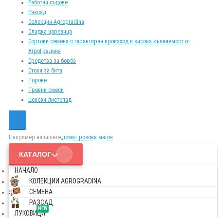
Работни съдове
Разсад
Селекции Agrogradina
Сладка царевица
Сортови семена с гарантиран произход и висока кълняемост от
АгроГрадина
Средства за борба
Стоки за бита
Торове
Тревни смеси
Ценови листопад
Например напишете,
домат розова магия
КАТАЛОГ
НАЧАЛО
КОЛЕКЦИИ AGROGRADINA
СЕМЕНА
РАЗСАД
NEW
ЛУКОВИЦИ