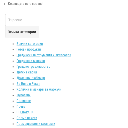
Кошницата ви е празна!
Всички категории
Всички категории
Готови продукти
Градински инструменти и аксесоари
Градински машини
Градско градинарство
Детска серия
Домашни любимци
За Вино и Ракия
Колички и макари за маркучи
Луковици
Поливане
Почва
ПРЕПАРАТИ
Промо пакети
Промоционални компекти