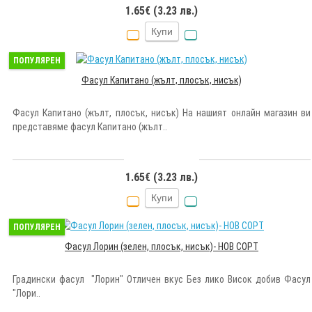
1.65€ (3.23 лв.)
Купи
ПОПУЛЯРЕН
Фасул Капитано (жълт, плосък, нисък)
Фасул Капитано (жълт, плосък, нисък) На нашият онлайн магазин ви
представяме фасул Капитано (жълт..
1.65€ (3.23 лв.)
Купи
ПОПУЛЯРЕН
Фасул Лорин (зелен, плосък, нисък)- НОВ СОРТ
Градински фасул "Лорин" Отличен вкус Без лико Висок добив Фасул
"Лори..