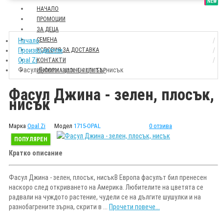
SALE
NEW
НАЧАЛО
ПРОМОЦИИ
ЗА ДЕЦА
СЕМЕНА
Начало
Производители
УСЛОВИЯ ЗА ДОСТАВКА
Opal Zi
КОНТАКТИ
Фасул Джина - зелен, плосък, нисък
ИНФОРМАЦИОНЕН ЦЕНТЪР
Фасул Джина - зелен, плосък,
нисък
Марка
Opal Zi
Модел
1715-OPAL
0 отзива
ПОПУЛЯРЕН
Кратко описание
Фасул Джина - зелен, плосък, нисъкВ Европа фасулът бил пренесен
наскоро след откриването на Америка. Любителите на цветята се
радвали на чуждото растение, чудели се на дългите шушулки и на
разнобагрените зърна, скрити в ...
Прочети повече...