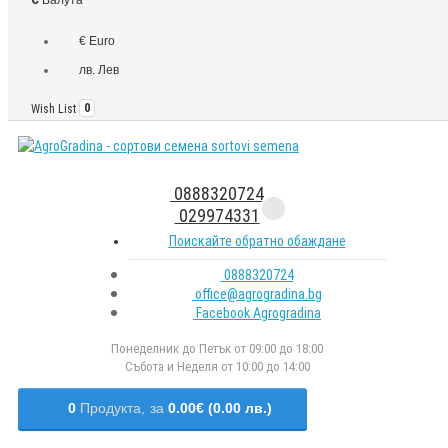
€ Euro
лв. Лев
Wish List
0
0888320724
029974331
Поискайте обратно обаждане
0888320724
office@agrogradina.bg
Facebook Agrogradina
Понеделник до Петък от 09:00 до 18:00
Събота и Неделя от 10:00 до 14:00
0
Продукта,
за
0.00€ (0.00 лв.)