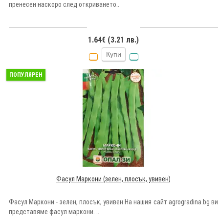
пренесен наскоро след откриването..
1.64€ (3.21 лв.)
Купи
ПОПУЛЯРЕН
Фасул Маркони (зелен, плосък, увивен)
Фасул Маркони - зелен, плосък, увивен На нашия сайт agrogradina.bg ви
представяме фасул маркони. ..