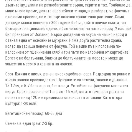
дългите шушулки и на разнобагрените зърна, скрити в тях. Трябвало да
мине много време, докато европейските народи разберат, че фасулът
е не само красиво, но и твърде полезно хранително растение. Само
допреди малко повече от 300 години бобът, който всички смятат за
българско национално ядене, е бил непознат на нашия народ. У нас той
бил пренесен от Испания. Бързо допаднал на вкуса на нашия народ и
станал една от основните му храни. Няма друга растителна храна,
която да засища повече от фасула. Той е един път и половина по-
калоричен от пшеничения хляб и три пъти по-калоричен от картофите.
Богат е на белтъчини, близки до белтъчините на месото и може да
замества месото в храната на човека.
Сорт
Джина
е нисък, ранен, високодобивен сорт. Подходящ за ранно и
късно полско производство. Шушулките са зелени, плоски с дължина
15-17см, с 5-7 бели зърна, без конци. Устойчив на фасулево мозаичен
вирус. Срок на засяване: 1 април - 15 май, когато температурата на
почвата е над 12С и е преминала опасността от слани. Като втора
култура: 1-20 юли.
Вегетационен период: 60-65 дни
Семена в един грам: 2-3 бр.