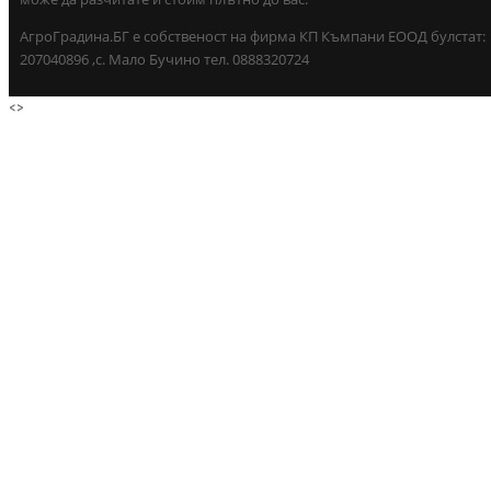
АгроГрадина.БГ е собственост на фирма КП Къмпани ЕООД булстат:
207040896 ,с. Мало Бучино тел. 0888320724
<
>