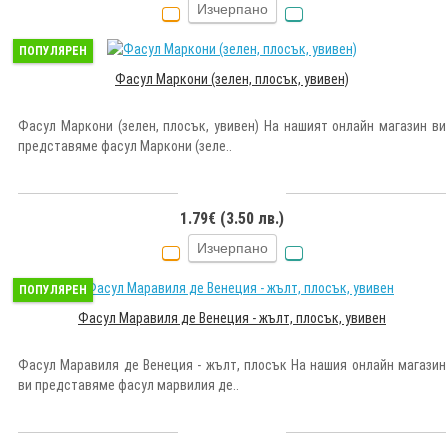
Изчерпано
ПОПУЛЯРЕН
Фасул Маркони (зелен, плосък, увивен)
Фасул Маркони (зелен, плосък, увивен) На нашият онлайн магазин ви
представяме фасул Маркони (зеле..
1.79€ (3.50 лв.)
Изчерпано
ПОПУЛЯРЕН
Фасул Маравиля де Венеция - жълт, плосък, увивен
Фасул Маравиля де Венеция - жълт, плосък На нашия онлайн магазин
ви представяме фасул марвилия де..