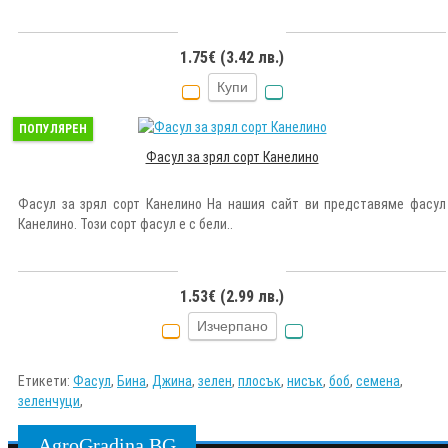
1.75€ (3.42 лв.)
Купи
ПОПУЛЯРЕН
Фасул за зрял сорт Канелино
Фасул за зрял сорт Канелино На нашия сайт ви представяме фасул
Канелино. Този сорт фасул е с бели..
1.53€ (2.99 лв.)
Изчерпано
Етикети:
Фасул
,
Бина
,
Джина
,
зелен
,
плосък
,
нисък
,
боб
,
семена
,
зеленчуци
,
AgroGradina.BG