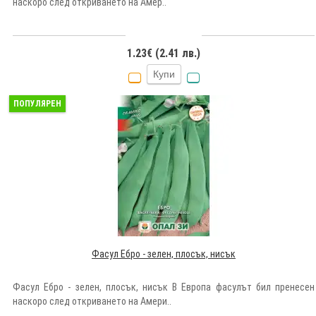
наскоро след откриването на Амер..
1.23€ (2.41 лв.)
Купи
ПОПУЛЯРЕН
Фасул Ебро - зелен, плосък, нисък
Фасул Ебро - зелен, плосък, нисък В Европа фасулът бил пренесен
наскоро след откриването на Амери..