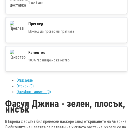
1 до 3 дни
Преглед
Можеш да провериш пратката
Качество
100% гарантирано качество
Описание
Отзиви (0)
Question - answer (0)
Фасул Джина - зелен, плосък,
нисък
В Европа фасулът бил пренесен наскоро след откриването на Америка.
Любителите на цветята се радвали на чуждото растение, чудели се на