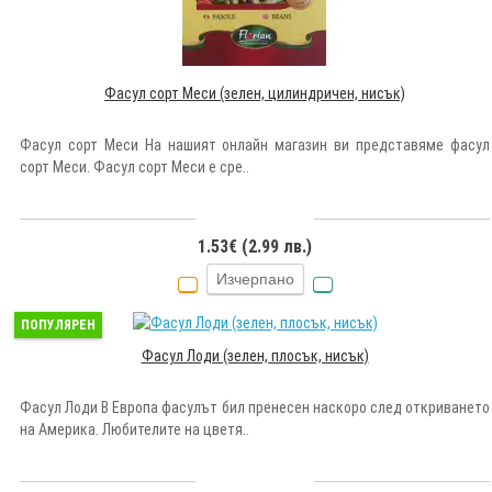
Фасул сорт Меси (зелен, цилиндричен, нисък)
Фасул сорт Меси На нашият онлайн магазин ви представяме фасул
сорт Меси. Фасул сорт Меси е сре..
1.53€ (2.99 лв.)
Изчерпано
ПОПУЛЯРЕН
Фасул Лоди (зелен, плосък, нисък)
Фасул Лоди В Европа фасулът бил пренесен наскоро след откриването
на Америка. Любителите на цветя..