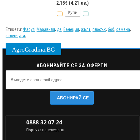
2.15€ (4.21 лв.)
Купи
Етикети:
Фасул
,
Маравиля
,
де
,
Венеция
,
жълт
,
плосък
,
боб
,
семена
,
зеленчуци
,
AgroGradina.BG
АБОНИРАЙТЕ СЕ ЗА ОФЕРТИ
АБОНИРАЙ СЕ
0888 32 07 24
Поръчка по телефона