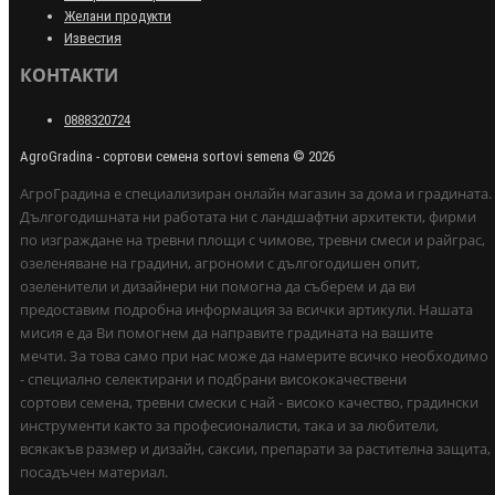
Желани продукти
Известия
КОНТАКТИ
0888320724
AgroGradina - сортови семена sortovi semena © 2026
АгроГрадина е специализиран онлайн магазин за дома и градината.
Дългогодишната ни работата ни с ландшафтни архитекти, фирми
по изграждане на тревни площи с чимове, тревни смеси и райграс,
озеленяване на градини, агрономи с дългогодишен опит,
озеленители и дизайнери ни помогна да съберем и да ви
предоставим подробна информация за всички артикули. Нашата
мисия е да Ви помогнем да направите градината на вашите
мечти. За това само при нас може да намерите всичко необходимо
- специално селектирани и подбрани висококачествени
сортови семена, тревни смески с най - високо качество, градински
инструменти както за професионалисти, така и за любители,
всякакъв размер и дизайн, саксии, препарати за растителна защита,
посадъчен материал.