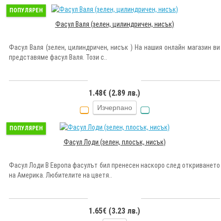
ПОПУЛЯРЕН
Фасул Валя (зелен, цилиндричен, нисък)
Фасул Валя (зелен, цилиндричен, нисък ) На нашия онлайн магазин ви
представяме фасул Валя. Този с..
1.48€ (2.89 лв.)
Изчерпано
ПОПУЛЯРЕН
Фасул Лоди (зелен, плосък, нисък)
Фасул Лоди В Европа фасулът бил пренесен наскоро след откриването
на Америка. Любителите на цветя..
1.65€ (3.23 лв.)