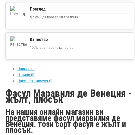
Преглед
Можеш да провериш пратката
Качество
100% гарантирано качество
Описание
Отзиви (0)
Question - answer (0)
Фасул Маравиля де Венеция -
жълт, плосък
На нашия онлайн магазин ви
представяме фасул марвилия де
Венеция. този сорт фасул е жълт и
плосък.