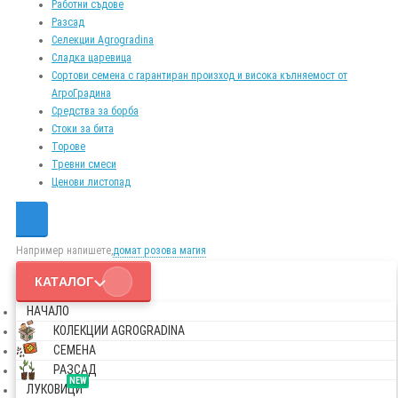
Работни съдове
Разсад
Селекции Agrogradina
Сладка царевица
Сортови семена с гарантиран произход и висока кълняемост от
АгроГрадина
Средства за борба
Стоки за бита
Торове
Тревни смеси
Ценови листопад
Например напишете,
домат розова магия
КАТАЛОГ
НАЧАЛО
КОЛЕКЦИИ AGROGRADINA
СЕМЕНА
РАЗСАД
NEW
ЛУКОВИЦИ