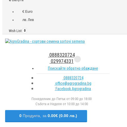
€ Euro
лв. Лев
Wish List
0
0888320724
029974331
Поискайте обратно обаждане
0888320724
office@agrogradina.bg
Facebook Agrogradina
Понеделник до Петък от 09:00 до 18:00
Събота и Неделя от 10:00 до 14:00
0
Продукта,
за
0.00€ (0.00 лв.)