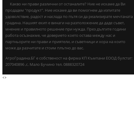
Какво ни прави различни от останалите? Ние не искаме да Ви
продадем "продукт". Ние искаме да ви помогнем да изпитате
удоволствие, радост и наслада по пътя си да реализирате мечтаната
градина. Нашият екип е винаги на разположение да даде съвет,
мнение и правилното решение при нужда. През дългите години
работа осъзнахме, че доверието което остава между нас и
партньорите ни прави и приятели, и съветници и хора на които
може да разчитате и стоим плътно до вас.
АгроГрадина.БГ е собственост на фирма КП Къмпани ЕООД булстат:
207040896 ,с. Мало Бучино тел. 0888320724
<
>