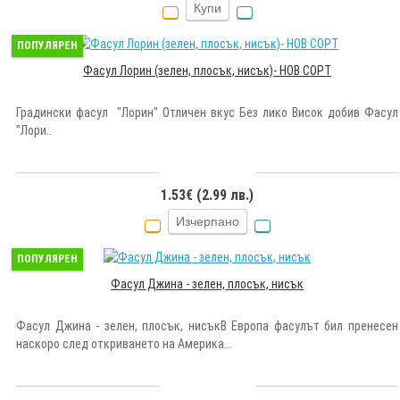
Купи
ПОПУЛЯРЕН
Фасул Лорин (зелен, плосък, нисък)- НОВ СОРТ
Градински фасул "Лорин" Отличен вкус Без лико Висок добив Фасул
"Лори..
1.53€ (2.99 лв.)
Изчерпано
ПОПУЛЯРЕН
Фасул Джина - зелен, плосък, нисък
Фасул Джина - зелен, плосък, нисъкВ Европа фасулът бил пренесен
наскоро след откриването на Америка...