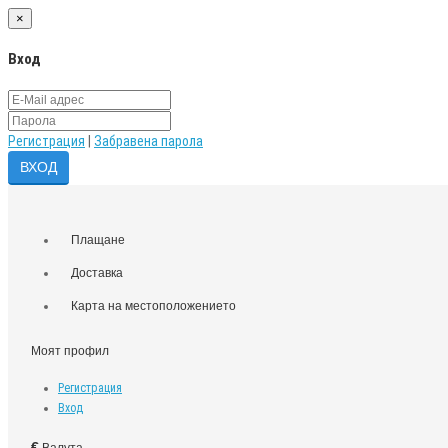
×
Вход
Регистрация
|
Забравена парола
Плащане
Доставка
Карта на местоположението
Моят профил
Регистрация
Вход
€
Валута