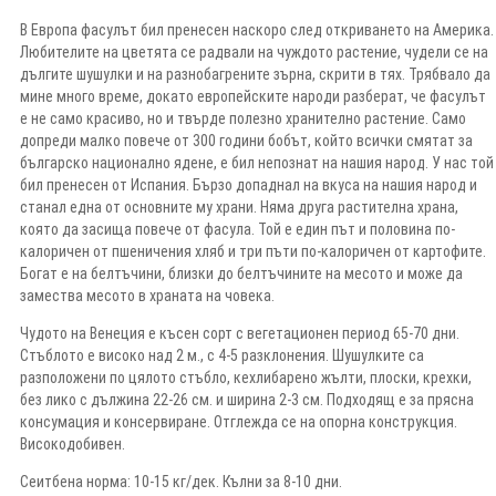
В Европа фасулът бил пренесен наскоро след откриването на Америка.
Любителите на цветята се радвали на чуждото растение, чудели се на
дългите шушулки и на разнобагрените зърна, скрити в тях. Трябвало да
мине много време, докато европейските народи разберат, че фасулът
е не само красиво, но и твърде полезно хранително растение. Само
допреди малко повече от 300 години бобът, който всички смятат за
българско национално ядене, е бил непознат на нашия народ. У нас той
бил пренесен от Испания. Бързо допаднал на вкуса на нашия народ и
станал една от основните му храни. Няма друга растителна храна,
която да засища повече от фасула. Той е един път и половина по-
калоричен от пшеничения хляб и три пъти по-калоричен от картофите.
Богат е на белтъчини, близки до белтъчините на месото и може да
замества месото в храната на човека.
Чудото на Венеция е късен сорт с вегетационен период 65-70 дни.
Стъблото е високо над 2 м., с 4-5 разклонения. Шушулките са
разположени по цялото стъбло, кехлибарено жълти, плоски, крехки,
без лико с дължина 22-26 см. и ширина 2-3 см. Подходящ е за прясна
консумация и консервиране. Отглежда се на опорна конструкция.
Високодобивен.
Сеитбена норма: 10-15 кг/дек. Кълни за 8-10 дни.