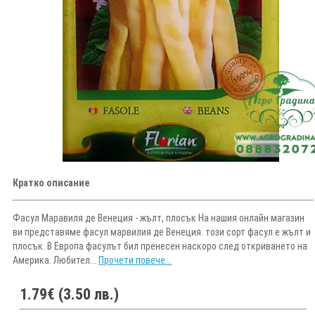
Кратко описание
Фасул Маравиля де Венеция - жълт, плосък На нашия онлайн магазин
ви представяме фасул марвилия де Венеция. този сорт фасул е жълт и
плосък. В Европа фасулът бил пренесен наскоро след откриването на
Америка. Любител...
Прочети повече...
1.79€ (3.50 лв.)