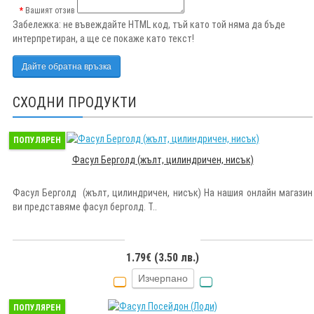
Вашият отзив
Забележка:
не въвеждайте HTML код, тъй като той няма да бъде
интерпретиран, а ще се покаже като текст!
Дайте обратна връзка
СХОДНИ ПРОДУКТИ
ПОПУЛЯРЕН
Фасул Берголд (жълт, цилиндричен, нисък)
Фасул Берголд (жълт, цилиндричен, нисък) На нашия онлайн магазин
ви представяме фасул берголд. Т..
1.79€ (3.50 лв.)
Изчерпано
ПОПУЛЯРЕН