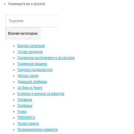
Кошницата ви е празна!
Всички категории
Всички категории
Готови продукти
Градински инструменти и аксесоари
Градински машини
Градско градинарство
Детска серия
Домашни любимци
За Вино и Ракия
Колички и макари за маркучи
Луковици
Поливане
Почва
ПРЕПАРАТИ
Промо пакети
Промоционални компекти