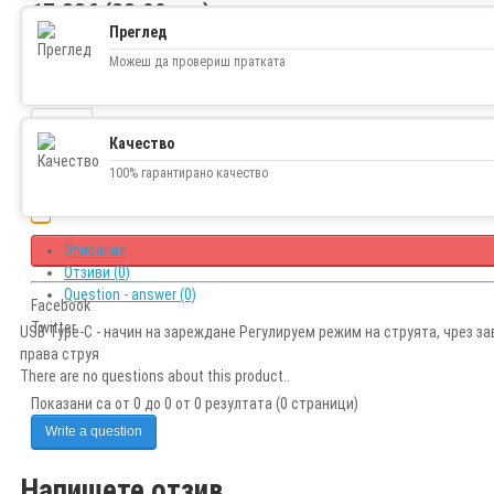
17.38€ (33.99 лв.)
Преглед
Можеш да провериш пратката
Наличност
В наличност
Качество
100% гарантирано качество
Описание
Отзиви (0)
Question - answer (0)
Facebook
Twitter
USB Type-C - начин на зареждане Регулируем режим на струята, чрез з
права струя
There are no questions about this product..
Показани са от 0 до 0 от 0 резултата (0 страници)
Write a question
Напишете отзив