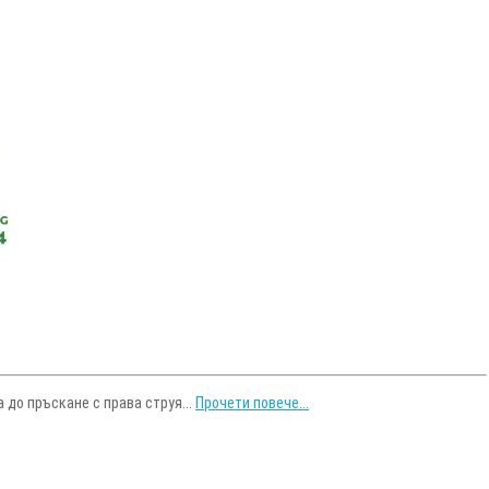
 до пръскане с права струя...
Прочети повече...