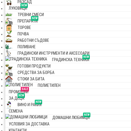
РАЗСАД
NEW
ЛУКОВИЦИ
ТРЕВНИ СМЕСИ
NEW
ПРЕПАРАТИ
ТОРОВЕ
ПОЧВА
РАБОТНИ СЪДОВЕ
ПОЛИВАНЕ
ГРАДИНСКИ ИНСТРУМЕНТИ И АКСЕСОАРИ
NEW
ГРАДИНСКА ТЕХНИКА
ГОТОВИ ПРОДУКТИ
СРЕДСТВА ЗА БОРБА
СТОКИ ЗА БИТА
ПОЛИЕТИЛЕН
SALE
ПРОМОЦИИ
NEW
ЗА ДЕЦА
NEW
ВИНО И РАКИЯ
СЕМЕНА
NEW
ДОМАШНИ ЛЮБИМЦИ
УСЛОВИЯ ЗА ДОСТАВКА
КОНТАКТИ