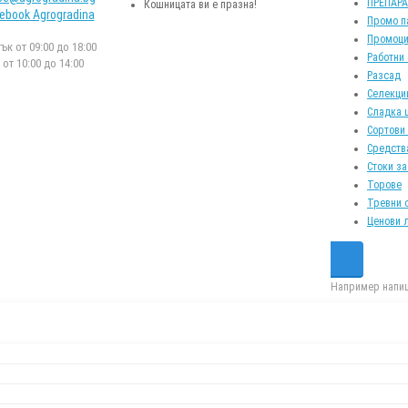
ПРЕПАР
Кошницата ви е празна!
ebook Agrogradina
Промо п
Промоци
к от 09:00 до 18:00
Работни
от 10:00 до 14:00
Разсад
Селекци
Сладка 
Сортови
Средств
Стоки за
Торове
Тревни 
Ценови 
Например напиш