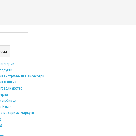
гории
категории
продукти
ки инструменти и аксесоари
ки машини
 градинарство
серия
и любимци
и Ракия
 и макари за маркучи
и
е