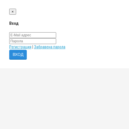
×
Вход
Регистрация
|
Забравена парола