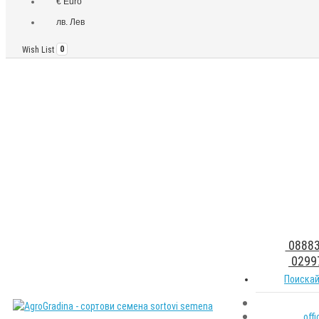
€ Euro
лв. Лев
Wish List
0
08883
0299
Поискай
off