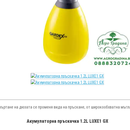
авъртане на дюзата се променя вида на пръскане, от широкообхватна мъгла
Акумулаторна пръскачка 1.2L LUXE1 GX