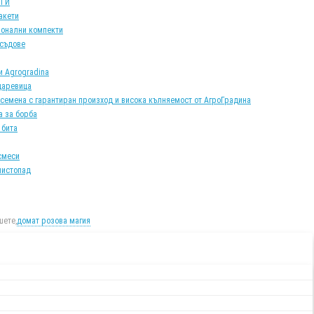
АТИ
акети
онални компекти
 съдове
и Agrogradina
царевица
 семена с гарантиран произход и висока кълняемост от АгроГрадина
а за борба
 бита
смеси
листопад
ете,
домат розова магия