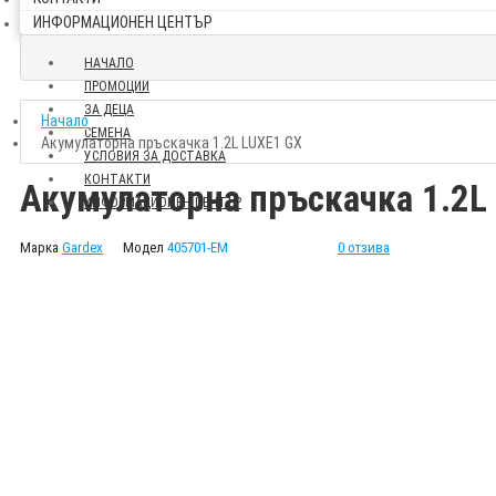
ИНФОРМАЦИОНЕН ЦЕНТЪР
НАЧАЛО
ПРОМОЦИИ
ЗА ДЕЦА
Начало
СЕМЕНА
Акумулаторна пръскачка 1.2L LUXE1 GX
УСЛОВИЯ ЗА ДОСТАВКА
КОНТАКТИ
Акумулаторна пръскачка 1.2L
ИНФОРМАЦИОНЕН ЦЕНТЪР
Марка
Gardex
Модел
405701-EM
0 отзива