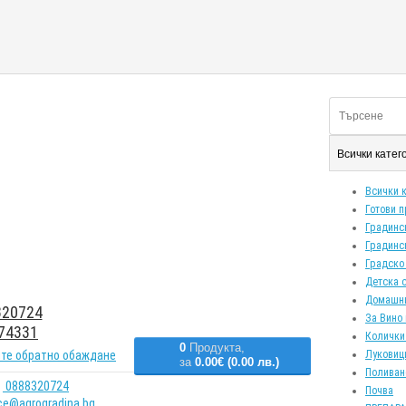
Всички кате
Всички 
Готови 
Градинс
Градинс
Градско
Детска 
Домашн
20724
За Вино 
74331
Колички
0
Продукта,
те обратно обаждане
Луковиц
за
0.00€ (0.00 лв.)
Поливан
0888320724
Почва
ice@agrogradina.bg