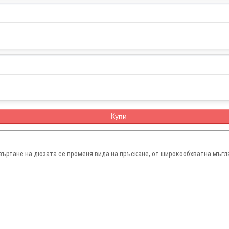
Купи
авъртане на дюзата се променя вида на пръскане, от широкообхватна мъгл