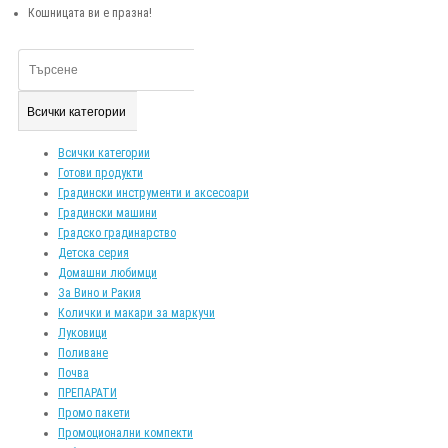
Кошницата ви е празна!
Всички категории
Всички категории
Готови продукти
Градински инструменти и аксесоари
Градински машини
Градско градинарство
Детска серия
Домашни любимци
За Вино и Ракия
Колички и макари за маркучи
Луковици
Поливане
Почва
ПРЕПАРАТИ
Промо пакети
Промоционални компекти