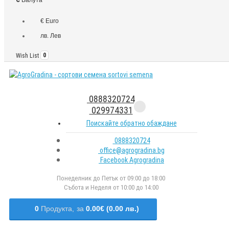
€ Euro
лв. Лев
Wish List
0
0888320724
029974331
Поискайте обратно обаждане
0888320724
office@agrogradina.bg
Facebook Agrogradina
Понеделник до Петък от 09:00 до 18:00
Събота и Неделя от 10:00 до 14:00
0
Продукта,
за
0.00€ (0.00 лв.)