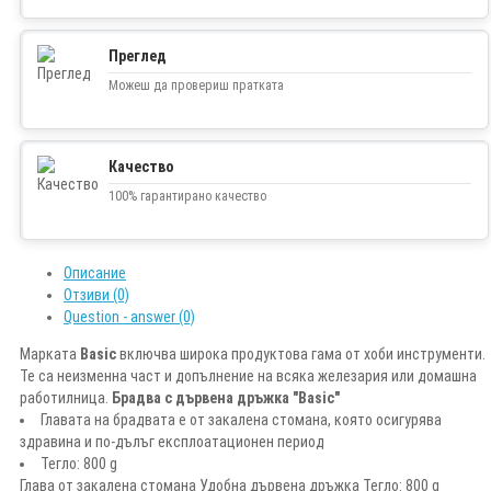
Преглед
Можеш да провериш пратката
Качество
100% гарантирано качество
Описание
Отзиви (0)
Question - answer (0)
Марката
Basic
включва широка продуктова гама от хоби инструменти.
Те са неизменна част и допълнение на всяка железария или домашна
работилница.
Брадва с дървена дръжка "Basic"
Главата на брадвата е от закалена стомана, която осигурява
здравина и по-дълъг експлоатационен период
Тегло: 800 g
Глава от закалена стомана Удобна дървена дръжка Тегло: 800 g