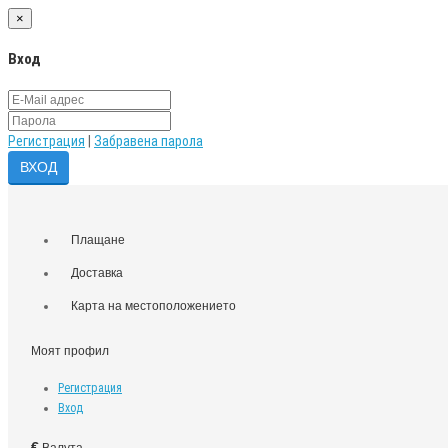
×
Вход
Регистрация
|
Забравена парола
Плащане
Доставка
Карта на местоположението
Моят профил
Регистрация
Вход
€
Валута