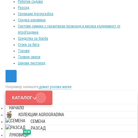
Работни съдове
Разсад
Селекции Agrogradina
Сладка царевица
Сортови семена с гарантиран произход и висока кълняемост от
АгроГрадина
Средства за борба
Стоки за бита
Торове
Тревни смеси
Ценови листопад
Например напишете,
домат розова магия
КАТАЛОГ
НАЧАЛО
КОЛЕКЦИИ AGROGRADINA
СЕМЕНА
РАЗСАД
NEW
ЛУКОВИЦИ