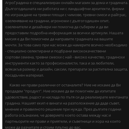
АгроГрадина е специализиран онлайн магазин за дома и градината.
Дългогодишната ни работата ни с ландшафтни архитекти, фирми
по изграждане на тревни площи с чимове, тревни смеси и райграс,
озеленяване на градини, агрономи с дългогодишен опит,
озеленители и дизайнери ни помогна да съберем и да ви
предоставим подробна информация за всички артикули. Нашата
мисия е да Ви помогнем да направите градината на вашите
мечти. За това само при нас може да намерите всичко необходимо
- специално селектирани и подбрани висококачествени
сортови семена, тревни смески с най - високо качество, градински
инструменти както за професионалисти, така и за любители,
всякакъв размер и дизайн, саксии, препарати за растителна защита,
посадъчен материал.
Какво ни прави различни от останалите? Ние не искаме да Ви
продадем "продукт". Ние искаме да ви помогнем да изпитате
удоволствие, радост и наслада по пътя си да реализирате мечтаната
градина. Нашият екип е винаги на разположение да даде съвет,
мнение и правилното решение при нужда. През дългите години
работа осъзнахме, че доверието което остава между нас и
партньорите ни прави и приятели, и съветници и хора на които
може да разчитате и стоим плътно до вас.