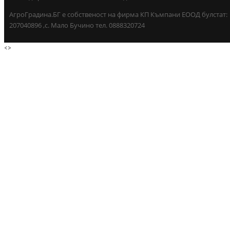
АгроГрадина.БГ е собственост на фирма КП Къмпани ЕООД булстат:
207040896 ,с. Мало Бучино тел. 0888320724
<
>