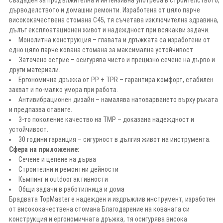
дърводелството и домашни ремонти. Изработена от цяло парче
висококачествена стомана C45, тя съчетава изключителна здравина,
дълъг експлоатационен живот и надеждност при всякакви задачи.
Монолитна конструкция – главата и дръжката са изработени от
едно цяло парче кована стомана за максимална устойчивост.
Заточено острие – осигурява чисто и прецизно сечене на дърво и
други материали.
Ергономична дръжка от PP + TPR – гарантира комфорт, стабилен
захват и по-малко умора при работа.
Антивибрационен дизайн – намалява натоварването върху ръката
и предпазва ставите.
3-то поколение качество на TMP – доказана надеждност и
устойчивост.
30 години гаранция – сигурност в дългия живот на инструмента.
Сфера на приложение:
Сечене и цепене на дърва
Строителни и ремонтни дейности
Къмпинг и outdoor активности
Общи задачи в работилница и дома
Брадвата TopMaster е надежден и издръжлив инструмент, изработен
от висококачествена стомана Благодарение на кованата си
конструкция и ергономичната дръжка, тя осигурява висока