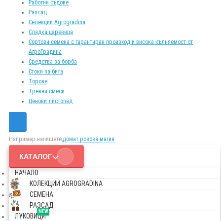
Работни съдове
Разсад
Селекции Agrogradina
Сладка царевица
Сортови семена с гарантиран произход и висока кълняемост от
АгроГрадина
Средства за борба
Стоки за бита
Торове
Тревни смеси
Ценови листопад
Например напишете,
домат розова магия
КАТАЛОГ
НАЧАЛО
КОЛЕКЦИИ AGROGRADINA
СЕМЕНА
РАЗСАД
NEW
ЛУКОВИЦИ