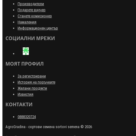
Производители
Подарете ваучер
Станете комисионер
Намаления
Информационен център
СОЦИАЛНИ МРЕЖИ
МОЯТ ПРОФИЛ
За регистрирани
История на поръчките
Желани продукти
Известия
КОНТАКТИ
0888320724
AgroGradina - сортови семена sortovi semena © 2026