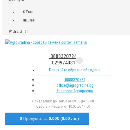
€ Euro
лв. Лев
Wish List
0
0888320724
029974331
Поискайте обратно обаждане
0888320724
office@agrogradina.bg
Facebook Agrogradina
Понеделник до Петък от 09:00 до 18:00
Събота и Неделя от 10:00 до 14:00
0
Продукта,
за
0.00€ (0.00 лв.)