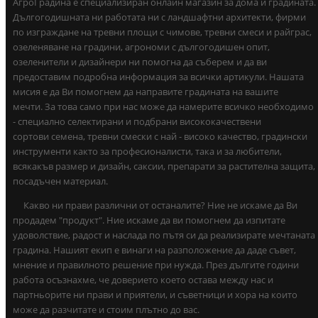
АгроГрадина е специализиран онлайн магазин за дома и градината.
Дългогодишната ни работата ни с ландшафтни архитекти, фирми
по изграждане на тревни площи с чимове, тревни смеси и райграс,
озеленяване на градини, агрономи с дългогодишен опит,
озеленители и дизайнери ни помогна да съберем и да ви
предоставим подробна информация за всички артикули. Нашата
мисия е да Ви помогнем да направите градината на вашите
мечти. За това само при нас може да намерите всичко необходимо
- специално селектирани и подбрани висококачествени
сортови семена, тревни смески с най - високо качество, градински
инструменти както за професионалисти, така и за любители,
всякакъв размер и дизайн, саксии, препарати за растителна защита,
посадъчен материал.
Какво ни прави различни от останалите? Ние не искаме да Ви
продадем "продукт". Ние искаме да ви помогнем да изпитате
удоволствие, радост и наслада по пътя си да реализирате мечтаната
градина. Нашият екип е винаги на разположение да даде съвет,
мнение и правилното решение при нужда. През дългите години
работа осъзнахме, че доверието което остава между нас и
партньорите ни прави и приятели, и съветници и хора на които
може да разчитате и стоим плътно до вас.