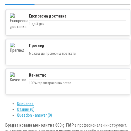
Експресна доставка
1 до 3 дни
Преглед
Можеш да провериш пратката
Качество
100% гарантирано качество
Описание
Отзиви (0)
Question - answer (0)
Брадва кована монолитна 600 g TMP
е професионален инструмент,
създаден за продължителна и интензивна употреба в строителството,