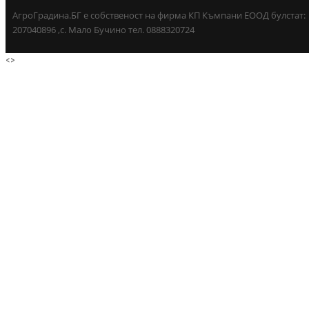
АгроГрадина.БГ е собственост на фирма КП Къмпани ЕООД булстат:
207040896 ,с. Мало Бучино тел. 0888320724
<
>