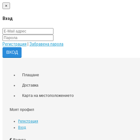
×
Вход
Регистрация
|
Забравена парола
Плащане
Доставка
Карта на местоположението
Моят профил
Регистрация
Вход
€
Валута