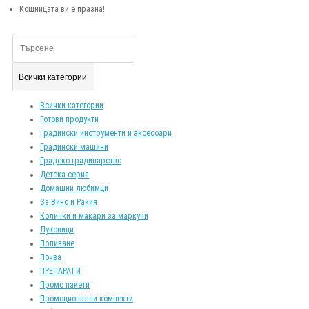
Кошницата ви е празна!
Всички категории
Всички категории
Готови продукти
Градински инструменти и аксесоари
Градински машини
Градско градинарство
Детска серия
Домашни любимци
За Вино и Ракия
Колички и макари за маркучи
Луковици
Поливане
Почва
ПРЕПАРАТИ
Промо пакети
Промоционални компекти