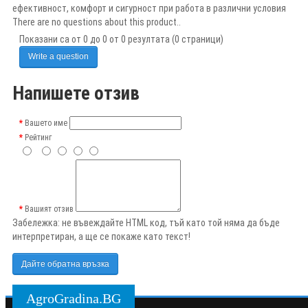
ефективност, комфорт и сигурност при работа в различни условия
There are no questions about this product..
Показани са от 0 до 0 от 0 резултата (0 страници)
Write a question
Напишете отзив
Вашето име
Рейтинг
Вашият отзив
Забележка:
не въвеждайте HTML код, тъй като той няма да бъде
интерпретиран, а ще се покаже като текст!
Дайте обратна връзка
AgroGradina.BG