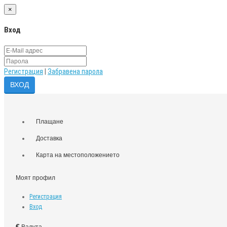
×
Вход
Регистрация
|
Забравена парола
Плащане
Доставка
Карта на местоположението
Моят профил
Регистрация
Вход
€
Валута