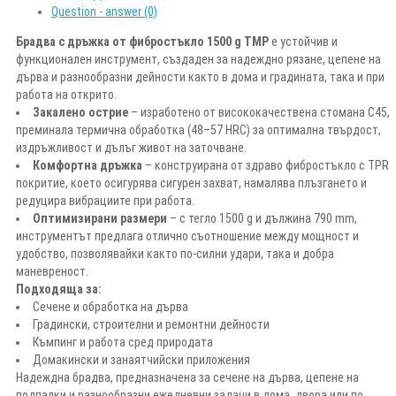
Question - answer (0)
Брадва с дръжка от фибростъкло 1500 g TMP
е устойчив и
функционален инструмент, създаден за надеждно рязане, цепене на
дърва и разнообразни дейности както в дома и градината, така и при
работа на открито.
Закалено острие
– изработено от висококачествена стомана C45,
преминала термична обработка (48–57 HRC) за оптимална твърдост,
издръжливост и дълъг живот на заточване.
Комфортна дръжка
– конструирана от здраво фибростъкло с TPR
покритие, което осигурява сигурен захват, намалява плъзгането и
редуцира вибрациите при работа.
Оптимизирани размери
– с тегло 1500 g и дължина 790 mm,
инструментът предлага отлично съотношение между мощност и
удобство, позволявайки както по-силни удари, така и добра
маневреност.
Подходяща за:
Сечене и обработка на дърва
Градински, строителни и ремонтни дейности
Къмпинг и работа сред природата
Домакински и занаятчийски приложения
Надеждна брадва, предназначена за сечене на дърва, цепене на
подпалки и разнообразни ежедневни задачи в дома, двора или по