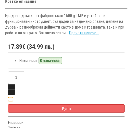
Кратко описание
Брадва с дръжка от фибростъкло 1500 g TMP е устойчив и
функционален инструмент, създаден за надеждно рязане, цепене на
дърва и разнообразни дейности както в дома и градината, така и при
работа на открито. Закалено остри...
Прочети повече...
17.89€ (34.99 лв.)
Наличност
В наличност
Купи
Facebook