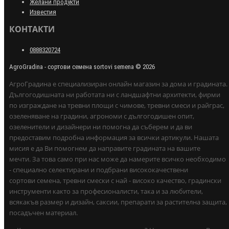
Желани продукти
Известия
КОНТАКТИ
0888320724
AgroGradina - сортови семена sortovi semena © 2026
АгроГрадина е специализиран онлайн магазин за дома и градината.
Дългогодишната ни работата ни с ландшафтни архитекти, фирми
по изграждане на тревни площи с чимове, тревни смеси и райграс,
озеленяване на градини, агрономи с дългогодишен опит,
озеленители и дизайнери ни помогна да съберем и да ви
предоставим подробна информация за всички артикули. Нашата
мисия е да Ви помогнем да направите градината на вашите
мечти. За това само при нас може да намерите всичко необходимо
- специално селектирани и подбрани висококачествени
сортови семена, тревни смески с най - високо качество, градински
инструменти както за професионалисти, така и за любители,
всякакъв размер и дизайн, саксии, препарати за растителна защита,
посадъчен материал.