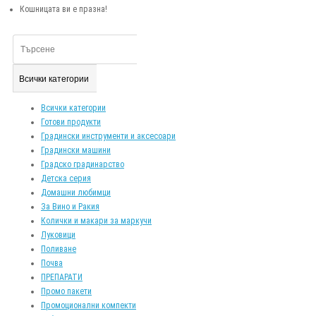
Кошницата ви е празна!
Всички категории
Всички категории
Готови продукти
Градински инструменти и аксесоари
Градински машини
Градско градинарство
Детска серия
Домашни любимци
За Вино и Ракия
Колички и макари за маркучи
Луковици
Поливане
Почва
ПРЕПАРАТИ
Промо пакети
Промоционални компекти