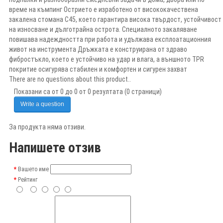
време на къмпинг Острието е изработено от висококачествена
закалена стомана C45, което гарантира висока твърдост, устойчивост
на износване и дълготрайна острота. Специалното закаляване
повишава надеждността при работа и удължава експлоатационния
живот на инструмента Дръжката е конструирана от здраво
фибростъкло, което е устойчиво на удар и влага, а външното TPR
покритие осигурява стабилен и комфортен и сигурен захват
There are no questions about this product..
Показани са от 0 до 0 от 0 резултата (0 страници)
Write a question
За продукта няма отзиви.
Напишете отзив
Вашето име
Рейтинг