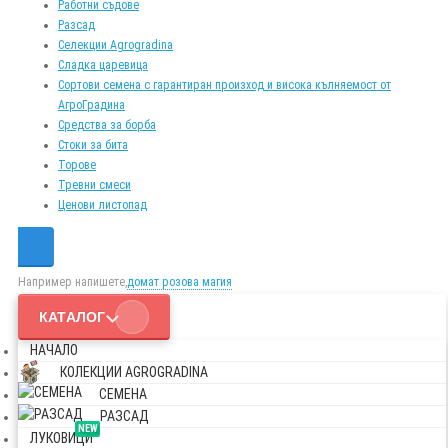
Работни съдове
Разсад
Селекции Agrogradina
Сладка царевица
Сортови семена с гарантиран произход и висока кълняемост от
АгроГрадина
Средства за борба
Стоки за бита
Торове
Тревни смеси
Ценови листопад
Например напишете,
домат розова магия
КАТАЛОГ
НАЧАЛО
КОЛЕКЦИИ AGROGRADINA
СЕМЕНА
РАЗСАД
NEW
ЛУКОВИЦИ