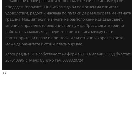
Какво ни прави различни от останалите? Ние не искаме да Ви
продадем "продукт". Ние искаме да ви помогнем да изпитате
удоволствие, радост и наслада по пътя си да реализирате мечтаната
градина. Нашият екип е винаги на разположение да даде съвет,
мнение и правилното решение при нужда. През дългите години
работа осъзнахме, че доверието което остава между нас и
партньорите ни прави и приятели, и съветници и хора на които
може да разчитате и стоим плътно до вас.
АгроГрадина.БГ е собственост на фирма КП Къмпани ЕООД булстат:
207040896 ,с. Мало Бучино тел. 0888320724
<
>