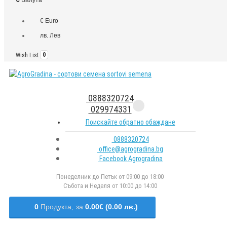
€ Euro
лв. Лев
Wish List
0
0888320724
029974331
Поискайте обратно обаждане
0888320724
office@agrogradina.bg
Facebook Agrogradina
Понеделник до Петък от 09:00 до 18:00
Събота и Неделя от 10:00 до 14:00
0
Продукта,
за
0.00€ (0.00 лв.)