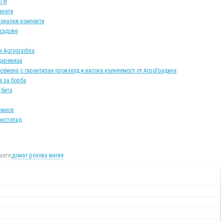
АТИ
акети
онални компекти
 съдове
и Agrogradina
царевица
 семена с гарантиран произход и висока кълняемост от АгроГрадина
а за борба
 бита
смеси
листопад
ете,
домат розова магия