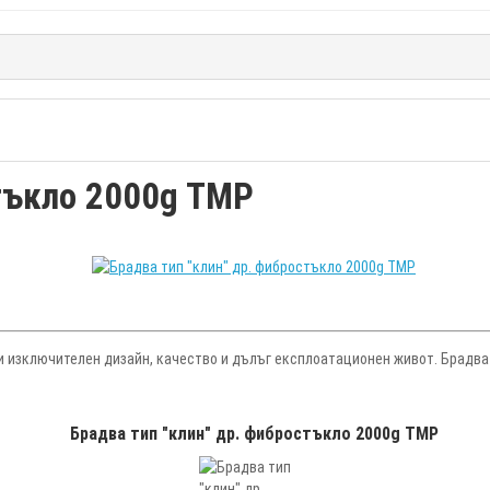
стъкло 2000g TMP
 изключителен дизайн, качество и дълъг експлоатационен живот. Брадват
Брадва тип "клин" др. фибростъкло 2000g TMP