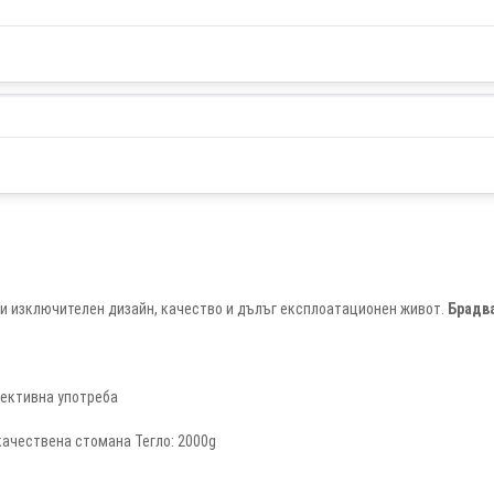
и изключителен дизайн, качество и дълъг експлоатационен живот.
Брадва
фективна употреба
качествена стомана Тегло: 2000g