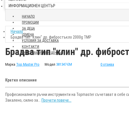
ИНФОРМАЦИОНЕН ЦЕНТЪР
НАЧАЛО
ПРОМОЦИИ
ЗА ДЕЦА
Начало
СЕМЕНА
Брадва тип "клин" др. фибростъкло 2000g TMP
УСЛОВИЯ ЗА ДОСТАВКА
КОНТАКТИ
Брадва тип "клин" др. фибро
ИНФОРМАЦИОНЕН ЦЕНТЪР
Марка
Top Master Pro
Модел
381347-EM
0 отзива
Кратко описание
Професионалните ръчни инструменти на Topmaster съчетават в себе си
Закалено, силно за...
Прочети повече...