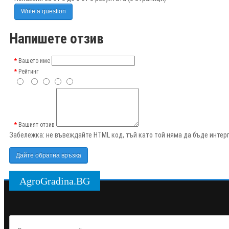
Write a question
Напишете отзив
Вашето име
Рейтинг
Вашият отзив
Забележка:
не въвеждайте HTML код, тъй като той няма да бъде интерп
Дайте обратна връзка
AgroGradina.BG