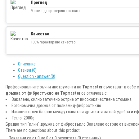
Преглед
Можеш да провериш пратката
Качество
100% гарантирано качество
Описание
Отзиви (0)
Question - answer (0)
Професионалните ръчни инструменти на
Topmaster
съчетават в себе с
дръжка от фибростъкло на Topmaster
се отличава с:
Закалено, силно заточено острие от висококачествена стомана
Ергономична дръжка от полиамид-фибростъкло
Изключителен баланс между главата и дръжката за най-удобна и е
Тегло: 2000g
Брадва тип "клин" дръжка от фибростъкло Закалено острие от високо
There are no questions about this product..
Показани са от 0 до 0 от 0 резултата (0 страници)