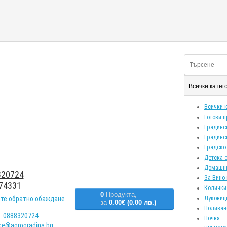
Всички кате
Всички 
Готови 
Градинс
Градинс
Градско
Детска 
Домашн
20724
За Вино 
74331
Колички
0
Продукта,
те обратно обаждане
Луковиц
за
0.00€ (0.00 лв.)
Поливан
0888320724
Почва
ice@agrogradina.bg