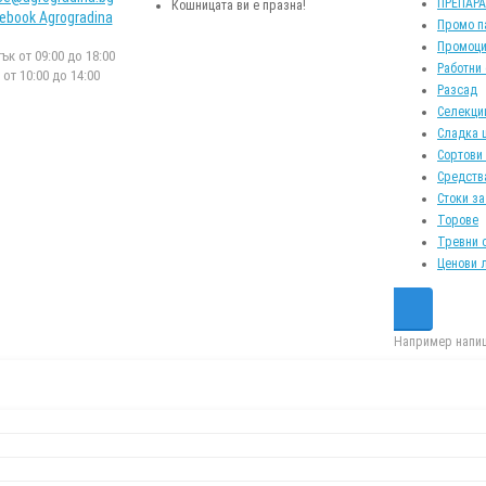
ПРЕПАР
Кошницата ви е празна!
ebook Agrogradina
Промо п
Промоци
к от 09:00 до 18:00
Работни
от 10:00 до 14:00
Разсад
Селекци
Сладка 
Сортови
Средств
Стоки за
Торове
Тревни 
Ценови 
Например напиш