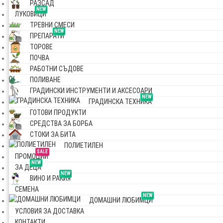
РАЗСАД
NEW
ЛУКОВИЦИ
ТРЕВНИ СМЕСИ
NEW
ПРЕПАРАТИ
ТОРОВЕ
ПОЧВА
РАБОТНИ СЪДОВЕ
ПОЛИВАНЕ
ГРАДИНСКИ ИНСТРУМЕНТИ И АКСЕСОАРИ
NEW
ГРАДИНСКА ТЕХНИКА
ГОТОВИ ПРОДУКТИ
СРЕДСТВА ЗА БОРБА
СТОКИ ЗА БИТА
ПОЛИЕТИЛЕН
SALE
ПРОМОЦИИ
NEW
ЗА ДЕЦА
NEW
ВИНО И РАКИЯ
СЕМЕНА
NEW
ДОМАШНИ ЛЮБИМЦИ
УСЛОВИЯ ЗА ДОСТАВКА
КОНТАКТИ