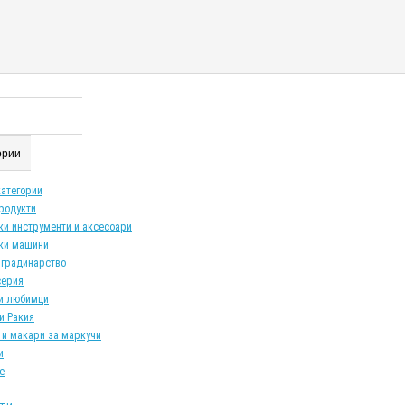
гории
категории
продукти
ки инструменти и аксесоари
ки машини
 градинарство
серия
и любимци
и Ракия
 и макари за маркучи
и
е