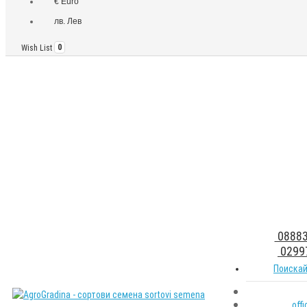
€ Euro
лв. Лев
Wish List
0
08883
0299
Поискай
off