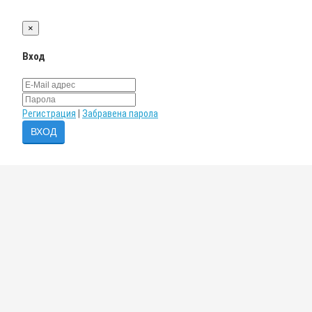
×
Вход
Регистрация
|
Забравена парола