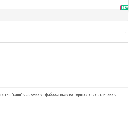
SALE
NEW
а тип "клин" с дръжка от фибростъкло на Topmaster се отличава с: