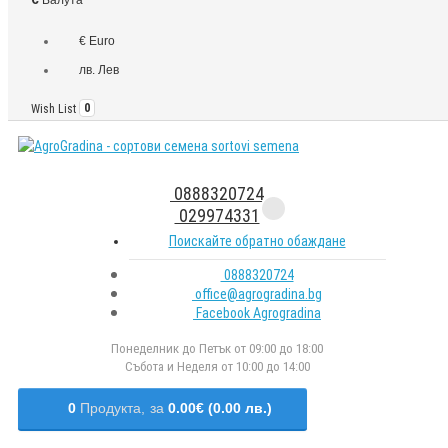
€ Euro
лв. Лев
Wish List
0
0888320724
029974331
Поискайте обратно обаждане
0888320724
office@agrogradina.bg
Facebook Agrogradina
Понеделник до Петък от 09:00 до 18:00
Събота и Неделя от 10:00 до 14:00
0
Продукта,
за
0.00€ (0.00 лв.)