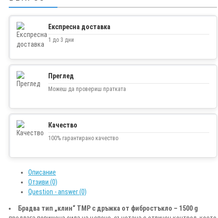
Експресна доставка
1 до 3 дни
Преглед
Можеш да провериш пратката
Качество
100% гарантирано качество
Описание
Отзиви (0)
Question - answer (0)
Брадва тип „клин“ TMP с дръжка от фибростъкло – 1500 g
предлага повишена сила на цепене, съчетана с отличен контрол, което