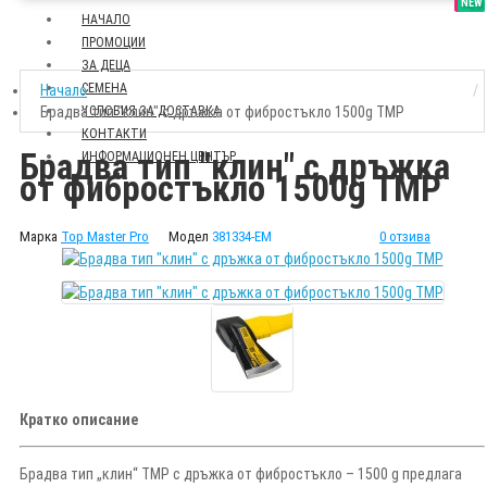
SALE
NEW
НАЧАЛО
ПРОМОЦИИ
ЗА ДЕЦА
СЕМЕНА
Начало
Брадва тип "клин" с дръжка от фибростъкло 1500g TMP
УСЛОВИЯ ЗА ДОСТАВКА
КОНТАКТИ
Брадва тип "клин" с дръжка
ИНФОРМАЦИОНЕН ЦЕНТЪР
от фибростъкло 1500g TMP
Марка
Top Master Pro
Модел
381334-EM
0 отзива
Кратко описание
Брадва тип „клин“ TMP с дръжка от фибростъкло – 1500 g предлага