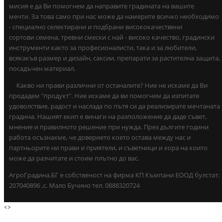
мисия е да Ви помогнем да направите градината на вашите
мечти. За това само при нас може да намерите всичко необходимо
- специално селектирани и подбрани висококачествени
сортови семена, тревни смески с най - високо качество, градински
инструменти както за професионалисти, така и за любители,
всякакъв размер и дизайн, саксии, препарати за растителна защита,
посадъчен материал.
Какво ни прави различни от останалите? Ние не искаме да Ви
продадем "продукт". Ние искаме да ви помогнем да изпитате
удоволствие, радост и наслада по пътя си да реализирате мечтаната
градина. Нашият екип е винаги на разположение да даде съвет,
мнение и правилното решение при нужда. През дългите години
работа осъзнахме, че доверието което остава между нас и
партньорите ни прави и приятели, и съветници и хора на които
може да разчитате и стоим плътно до вас.
АгроГрадина.БГ е собственост на фирма КП Къмпани ЕООД булстат:
207040896 ,с. Мало Бучино тел. 0888320724
<
>