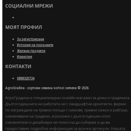
СОЦИАЛНИ МРЕЖИ
МОЯТ ПРОФИЛ
За регистрирани
История на поръчките
Желани продукти
Известия
КОНТАКТИ
0888320724
AgroGradina - сортови семена sortovi semena © 2026
АгроГрадина е специализиран онлайн магазин за дома и градината.
Дългогодишната ни работата ни с ландшафтни архитекти, фирми
по изграждане на тревни площи с чимове, тревни смеси и райграс,
озеленяване на градини, агрономи с дългогодишен опит,
озеленители и дизайнери ни помогна да съберем и да ви
предоставим подробна информация за всички артикули. Нашата