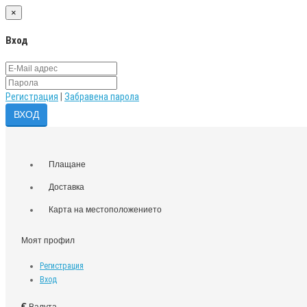
×
Вход
Регистрация
|
Забравена парола
Плащане
Доставка
Карта на местоположението
Моят профил
Регистрация
Вход
€
Валута