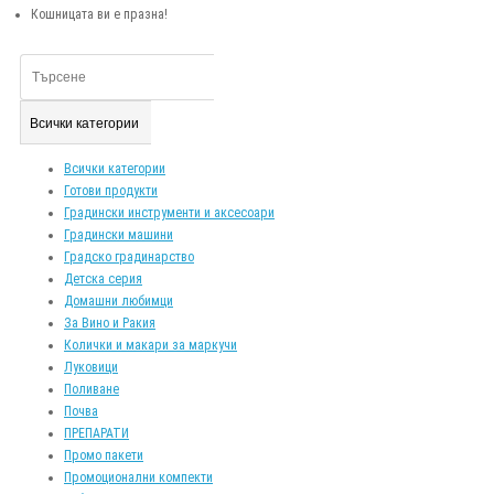
Кошницата ви е празна!
Всички категории
Всички категории
Готови продукти
Градински инструменти и аксесоари
Градински машини
Градско градинарство
Детска серия
Домашни любимци
За Вино и Ракия
Колички и макари за маркучи
Луковици
Поливане
Почва
ПРЕПАРАТИ
Промо пакети
Промоционални компекти