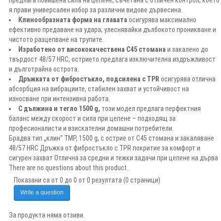
я прави универсален избор за различни видове дървесина.
Клинoобразната форма на главата
осигурява максимално
ефективно предаване на удара, улеснявайки дълбокото проникване и
чистото разцепване на трупите.
Изработено от висококачествена C45 стомана
и закалено до
твърдост 48/57 HRC, острието предлага изключителна издръжливост
и дълготрайна острота.
Дръжката от фибростъкло, подсилена с TPR
осигурява отлична
абсорбция на вибрациите, стабилен захват и устойчивост на
износване при интензивна работа.
С дължина и тегло 1500 g,
този модел предлага перфектния
баланс между скорост и сила при цепене – подходящ за
професионалисти и взискателни домашни потребители.
Брадва тип „клин“ TMP, 1500 g, с острие от C45 стомана и закаляване
48/57 HRC Дръжка от фибростъкло с TPR покритие за комфорт и
сигурен захват Отлична за средни и тежки задачи при цепене на дърва
There are no questions about this product..
Показани са от 0 до 0 от 0 резултата (0 страници)
Write a question
За продукта няма отзиви.