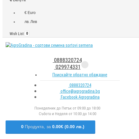
€ Euro
лв. Лев
Wish List
0
0888320724
029974331
Поискайте обратно обаждане
0888320724
office@agrogradina.bg
Facebook Agrogradina
Понеделник до Петък от 09:00 до 18:00
Събота и Неделя от 10:00 до 14:00
0
Продукта,
за
0.00€ (0.00 лв.)