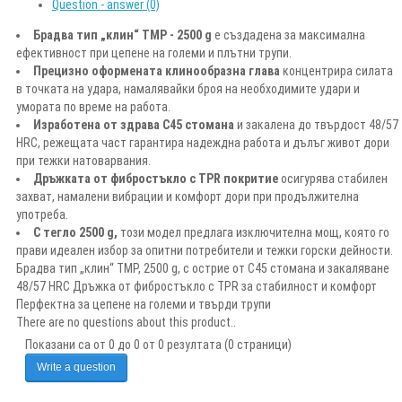
Question - answer (0)
Брадва тип „клин“ TMP - 2500 g
е създадена за максимална
ефективност при цепене на големи и плътни трупи.
Прецизно оформената клинoобразна глава
концентрира силата
в точката на удара, намалявайки броя на необходимите удари и
умората по време на работа.
Изработена от здрава C45 стомана
и закалена до твърдост 48/57
HRC, режещата част гарантира надеждна работа и дълъг живот дори
при тежки натоварвания.
Дръжката от фибростъкло с TPR покритие
осигурява стабилен
захват, намалени вибрации и комфорт дори при продължителна
употреба.
С тегло 2500 g,
този модел предлага изключителна мощ, която го
прави идеален избор за опитни потребители и тежки горски дейности.
Брадва тип „клин“ TMP, 2500 g, с острие от C45 стомана и закаляване
48/57 HRC Дръжка от фибростъкло с TPR за стабилност и комфорт
Перфектна за цепене на големи и твърди трупи
There are no questions about this product..
Показани са от 0 до 0 от 0 резултата (0 страници)
Write a question