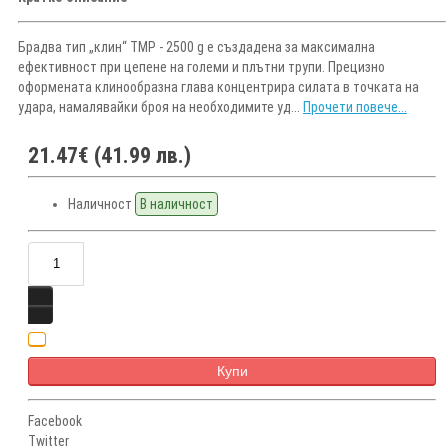
Брадва тип „клин“ TMP - 2500 g е създадена за максимална
ефективност при цепене на големи и плътни трупи. Прецизно
оформената клинoобразна глава концентрира силата в точката на
удара, намалявайки броя на необходимите уд...
Прочети повече...
21.47€ (41.99 лв.)
Наличност
В наличност
Купи
Facebook
Twitter