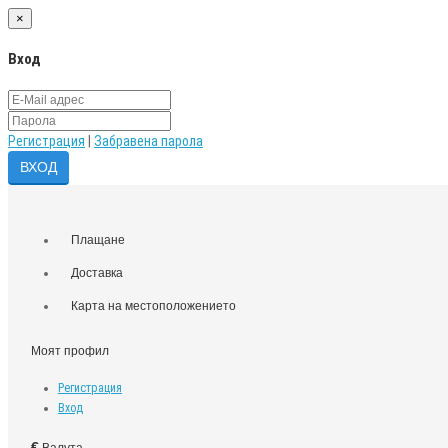
×
Вход
Регистрация
|
Забравена парола
Плащане
Доставка
Карта на местоположението
Моят профил
Регистрация
Вход
€
Валута