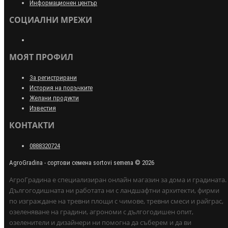
Информационен център
СОЦИАЛНИ МРЕЖИ
МОЯТ ПРОФИЛ
За регистрирани
История на поръчките
Желани продукти
Известия
КОНТАКТИ
0888320724
AgroGradina - сортови семена sortovi semena © 2026
АгроГрадина е специализиран онлайн магазин за дома и градината.
Дългогодишната ни работата ни с ландшафтни архитекти, фирми
по изграждане на тревни площи с чимове, тревни смеси и райграс,
озеленяване на градини, агрономи с дългогодишен опит,
озеленители и дизайнери ни помогна да съберем и да ви