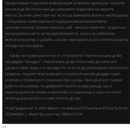
предоставим подробна информация за всички артикули. Нашата
мисия е да Ви помогнем да направите градината на вашите
мечти. За това само при нас може да намерите всичко необходимо
- специално селектирани и подбрани висококачествени
сортови семена, тревни смески с най - високо качество, градински
инструменти както за професионалисти, така и за любители,
всякакъв размер и дизайн, саксии, препарати за растителна защита,
посадъчен материал.
Какво ни прави различни от останалите? Ние не искаме да Ви
продадем "продукт". Ние искаме да ви помогнем да изпитате
удоволствие, радост и наслада по пътя си да реализирате мечтаната
градина. Нашият екип е винаги на разположение да даде съвет,
мнение и правилното решение при нужда. През дългите години
работа осъзнахме, че доверието което остава между нас и
партньорите ни прави и приятели, и съветници и хора на които
може да разчитате и стоим плътно до вас.
АгроГрадина.БГ е собственост на фирма КП Къмпани ЕООД булстат:
207040896 ,с. Мало Бучино тел. 0888320724
<
>