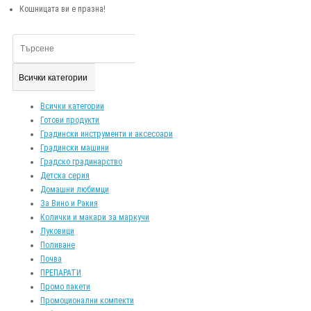
Кошницата ви е празна!
Всички категории
Всички категории
Готови продукти
Градински инструменти и аксесоари
Градински машини
Градско градинарство
Детска серия
Домашни любимци
За Вино и Ракия
Колички и макари за маркучи
Луковици
Поливане
Почва
ПРЕПАРАТИ
Промо пакети
Промоционални компекти