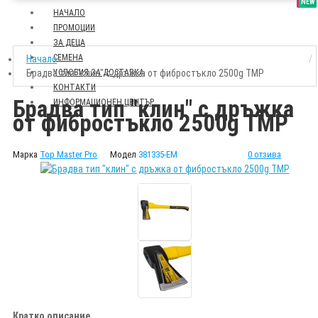
SALE
NEW
НАЧАЛО
ПРОМОЦИИ
ЗА ДЕЦА
СЕМЕНА
Начало
Брадва тип "клин" с дръжка от фибростъкло 2500g TMP
УСЛОВИЯ ЗА ДОСТАВКА
КОНТАКТИ
Брадва тип "клин" с дръжка
ИНФОРМАЦИОНЕН ЦЕНТЪР
от фибростъкло 2500g TMP
Марка
Top Master Pro
Модел
381335-EM
0 отзива
Кратко описание