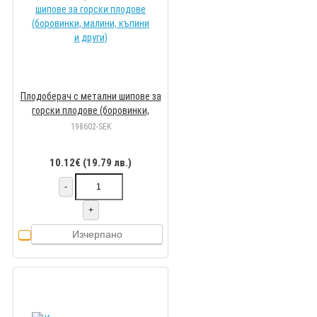
Плодоберач с метални шипове за
горски плодове (боровинки,
малини, къпини и други)
198602-SEK
10.12€ (19.79 лв.)
-
+
Изчерпано