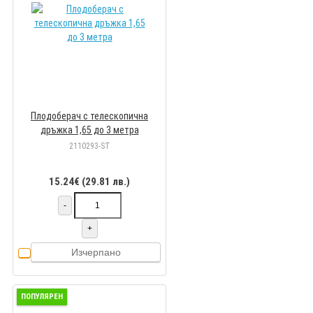
Плодоберач с телескопична
дръжка 1,65 до 3 метра
2110293-ST
15.24€ (29.81 лв.)
-
+
Изчерпано
ПОПУЛЯРЕН