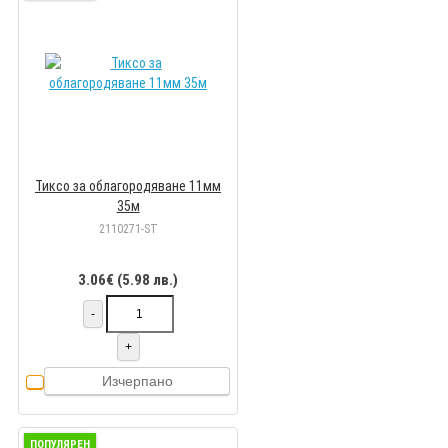
Тиксо за облагородяване 11мм
35м
2110271-ST
3.06€ (5.98 лв.)
-
+
Изчерпано
ПОПУЛЯРЕН