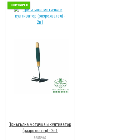
ПОПУЛЯРЕН
Триъгълна мотичка и култиватор
(разрохвател) - 2в1
8685967