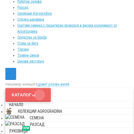
Работни съдове
Разсад
Селекции Agrogradina
Сладка царевица
Сортови семена с гарантиран произход и висока кълняемост от
АгроГрадина
Средства за борба
Стоки за бита
Торове
Тревни смеси
Ценови листопад
Например напишете,
домат розова магия
КАТАЛОГ
НАЧАЛО
КОЛЕКЦИИ AGROGRADINA
СЕМЕНА
РАЗСАД
NEW
ЛУКОВИЦИ