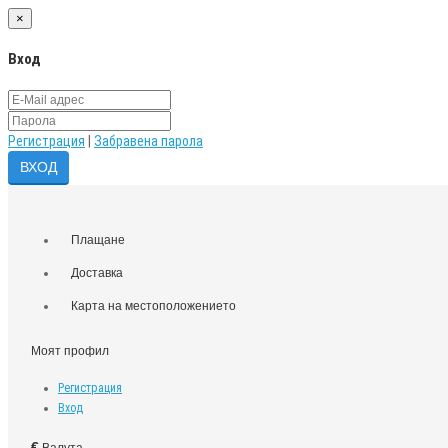
×
Вход
Регистрация
|
Забравена парола
Плащане
Доставка
Карта на местоположението
Моят профил
Регистрация
Вход
€
Валута