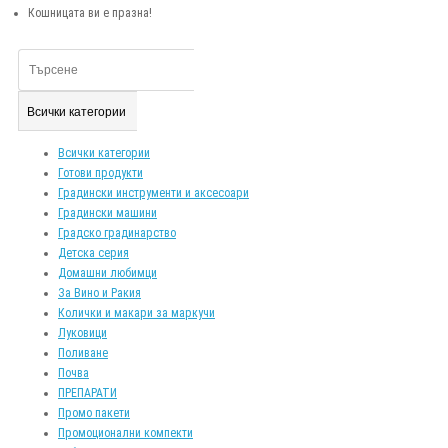
Кошницата ви е празна!
Всички категории
Всички категории
Готови продукти
Градински инструменти и аксесоари
Градински машини
Градско градинарство
Детска серия
Домашни любимци
За Вино и Ракия
Колички и макари за маркучи
Луковици
Поливане
Почва
ПРЕПАРАТИ
Промо пакети
Промоционални компекти