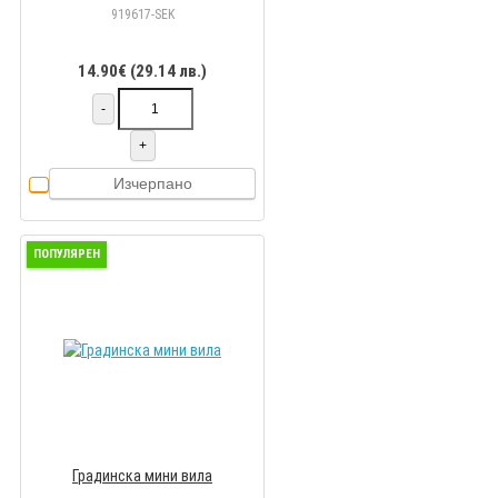
Grease 4,69 кг
919617-SEK
14.90€ (29.14 лв.)
-
+
Изчерпано
ПОПУЛЯРЕН
Градинска мини вила