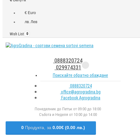
€ Euro
лв. Лев
Wish List
0
0888320724
029974331
Поискайте обратно обаждане
0888320724
office@agrogradina.bg
Facebook Agrogradina
Понеделник до Петък от 09:00 до 18:00
Събота и Неделя от 10:00 до 14:00
0
Продукта,
за
0.00€ (0.00 лв.)