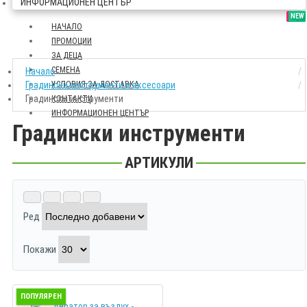
ИНФОРМАЦИОНЕН ЦЕНТЪР
SALE
NEW
НАЧАЛО
ПРОМОЦИИ
ЗА ДЕЦА
СЕМЕНА
Начало
Градински инструменти и аксесоари
УСЛОВИЯ ЗА ДОСТАВКА
Градински инструменти
КОНТАКТИ
ИНФОРМАЦИОНЕН ЦЕНТЪР
Градински инструменти
АРТИКУЛИ
Ред
Покажи
ПОПУЛЯРЕН