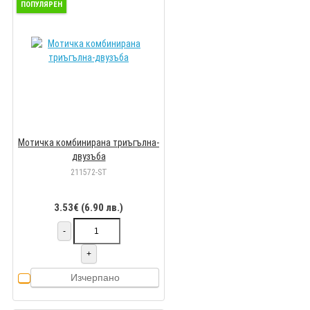
ПОПУЛЯРЕН
Мотичка комбинирана триъгълна-
двузъба
211572-ST
3.53€ (6.90 лв.)
-
+
Изчерпано