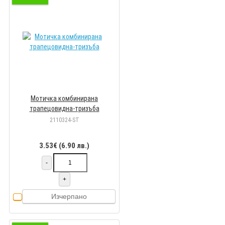
Мотичка комбинирана
трапецовидна-тризъба
2110324-ST
3.53€ (6.90 лв.)
-
+
Изчерпано