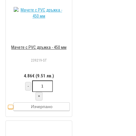
Мачете с PVC дръжка - 450 мм
239219-ST
4.86€ (9.51 лв.)
-
+
Изчерпано