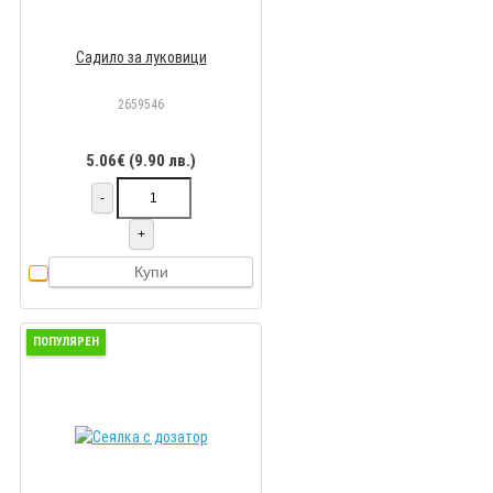
Садило за луковици
2659546
5.06€ (9.90 лв.)
-
+
Купи
ПОПУЛЯРЕН