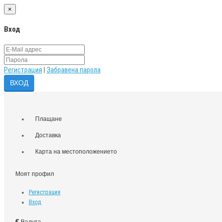
×
Вход
Регистрация
|
Забравена парола
Плащане
Доставка
Карта на местоположението
Моят профил
Регистрация
Вход
€
Валута