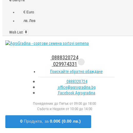
€ Euro
лв. Лев
Wish List
0
0888320724
029974331
Поискайте обратно обаждане
0888320724
office@agrogradina.bg
Facebook Agrogradina
Понеделник до Петък от 09:00 до 18:00
Събота и Неделя от 10:00 до 14:00
0
Продукта,
за
0.00€ (0.00 лв.)