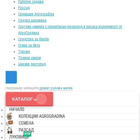
Работни съдове
Разсад
Селекции Agrogradina
Сладка царевица
Сортови семена с гарантиран произход и висока кълняемост от
АгроГрадина
Средства за борба
Стоки за бита
Торове
Тревни смеси
Ценови листопад
Например напишете,
домат розова магия
КАТАЛОГ
НАЧАЛО
КОЛЕКЦИИ AGROGRADINA
СЕМЕНА
РАЗСАД
NEW
ЛУКОВИЦИ