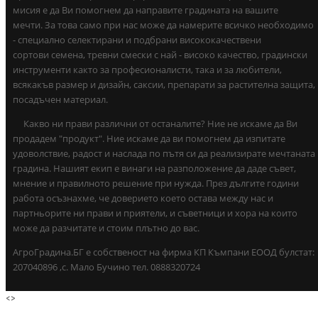
мисия е да Ви помогнем да направите градината на вашите
мечти. За това само при нас може да намерите всичко необходимо
- специално селектирани и подбрани висококачествени
сортови семена, тревни смески с най - високо качество, градински
инструменти както за професионалисти, така и за любители,
всякакъв размер и дизайн, саксии, препарати за растителна защита,
посадъчен материал.
Какво ни прави различни от останалите? Ние не искаме да Ви
продадем "продукт". Ние искаме да ви помогнем да изпитате
удоволствие, радост и наслада по пътя си да реализирате мечтаната
градина. Нашият екип е винаги на разположение да даде съвет,
мнение и правилното решение при нужда. През дългите години
работа осъзнахме, че доверието което остава между нас и
партньорите ни прави и приятели, и съветници и хора на които
може да разчитате и стоим плътно до вас.
АгроГрадина.БГ е собственост на фирма КП Къмпани ЕООД булстат:
207040896 ,с. Мало Бучино тел. 0888320724
<
>