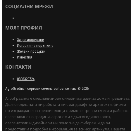
СОЦИАЛНИ МРЕЖИ
МОЯТ ПРОФИЛ
За регистрирани
История на поръчките
Желани продукти
Известия
КОНТАКТИ
0888320724
AgroGradina - сортови семена sortovi semena © 2026
АгроГрадина е специализиран онлайн магазин за дома и градината.
Дългогодишната ни работата ни с ландшафтни архитекти, фирми
по изграждане на тревни площи с чимове, тревни смеси и райграс,
озеленяване на градини, агрономи с дългогодишен опит,
озеленители и дизайнери ни помогна да съберем и да ви
предоставим подробна информация за всички артикули. Нашата