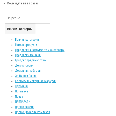
Кошницата ви е празна!
Всички категории
Всички категории
Готови продукти
Градински инструменти и аксесоари
Градински машини
Градско градинарство
Детска серия
Домашни любимци
За Вино и Ракия
Колички и макари за маркучи
Луковици
Поливане
Почва
ПРЕПАРАТИ
Промо пакети
Промоционални компекти