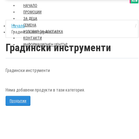
SALE
NEW
НАЧАЛО
ПРОМОЦИИ
ЗА ДЕЦА
СЕМЕНА
Начало
Градински инструменти
УСЛОВИЯ ЗА ДОСТАВКА
КОНТАКТИ
Градински инструменти
ИНФОРМАЦИОНЕН ЦЕНТЪР
Градински инструменти
Няма добавени продукти в тази категория.
Продължи