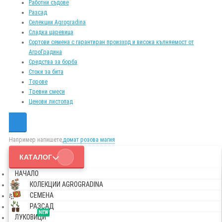
Работни съдове
Разсад
Селекции Agrogradina
Сладка царевица
Сортови семена с гарантиран произход и висока кълняемост от
АгроГрадина
Средства за борба
Стоки за бита
Торове
Тревни смеси
Ценови листопад
Например напишете,
домат розова магия
КАТАЛОГ
НАЧАЛО
КОЛЕКЦИИ AGROGRADINA
СЕМЕНА
РАЗСАД
NEW
ЛУКОВИЦИ