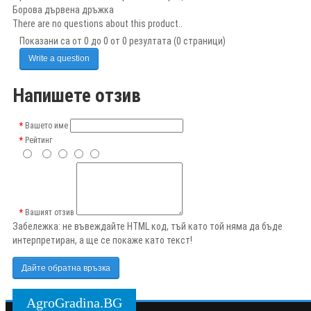
Борова дървена дръжка
There are no questions about this product..
Показани са от 0 до 0 от 0 резултата (0 страници)
Write a question
Напишете отзив
Вашето име
Рейтинг
Вашият отзив
Забележка:
не въвеждайте HTML код, тъй като той няма да бъде
интерпретиран, а ще се покаже като текст!
Дайте обратна връзка
AgroGradina.BG