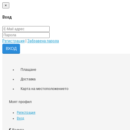
×
Вход
Регистрация
|
Забравена парола
Плащане
Доставка
Карта на местоположението
Моят профил
Регистрация
Вход
€
Валута