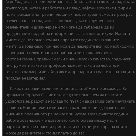
АгроГрадина е специализиран онлайн магазин за дома и градината.
Дългогодишната ни работата ни с ландшафтни архитекти, фирми
по изграждане на тревни площи с чимове, тревни смеси и райграс,
озеленяване на градини, агрономи с дългогодишен опит,
озеленители и дизайнери ни помогна да съберем и да ви
предоставим подробна информация за всички артикули. Нашата
мисия е да Ви помогнем да направите градината на вашите
мечти. За това само при нас може да намерите всичко необходимо
- специално селектирани и подбрани висококачествени
сортови семена, тревни смески с най - високо качество, градински
инструменти както за професионалисти, така и за любители,
всякакъв размер и дизайн, саксии, препарати за растителна защита,
посадъчен материал.
Какво ни прави различни от останалите? Ние не искаме да Ви
продадем "продукт". Ние искаме да ви помогнем да изпитате
удоволствие, радост и наслада по пътя си да реализирате мечтаната
градина. Нашият екип е винаги на разположение да даде съвет,
мнение и правилното решение при нужда. През дългите години
работа осъзнахме, че доверието което остава между нас и
партньорите ни прави и приятели, и съветници и хора на които
може да разчитате и стоим плътно до вас.