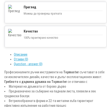
Преглед
Можеш да провериш пратката
Качество
100% гарантирано качество
Описание
Отзиви (0)
Question - answer (0)
Професионалните ръчни инструменти на
Topmaster
съчетават в себе
си изключителен дизайн, качество и дълъг експлоатационен живот.
Греблото с дървена дръжка на Topmaster
се отличава с:
Материал на дръжката от борово дърво
Предназначено за събиране на паднали листа, плевели и лек
градински боклук
Ветрилообразната форма и 22-та метални зъба гарантират
ефективно изпълнение на работния процес