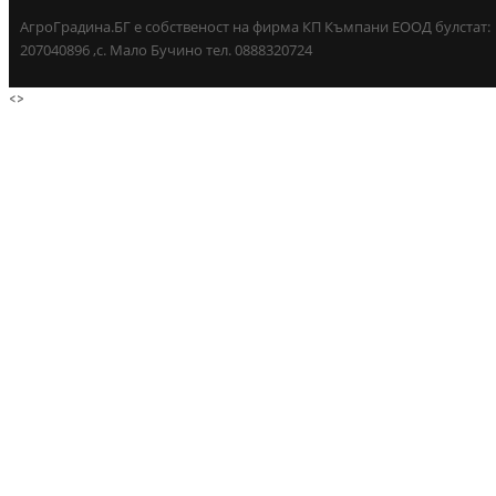
АгроГрадина.БГ е собственост на фирма КП Къмпани ЕООД булстат:
207040896 ,с. Мало Бучино тел. 0888320724
<
>