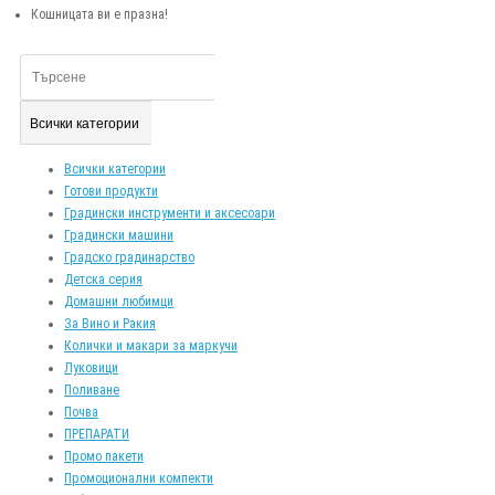
Кошницата ви е празна!
Всички категории
Всички категории
Готови продукти
Градински инструменти и аксесоари
Градински машини
Градско градинарство
Детска серия
Домашни любимци
За Вино и Ракия
Колички и макари за маркучи
Луковици
Поливане
Почва
ПРЕПАРАТИ
Промо пакети
Промоционални компекти