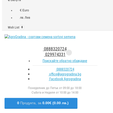
€ Euro
лв. Лев
Wish List
0
0888320724
029974331
Поискайте обратно обаждане
0888320724
office@agrogradina.bg
Facebook Agrogradina
Понеделник до Петък от 09:00 до 18:00
Събота и Неделя от 10:00 до 14:00
0
Продукта,
за
0.00€ (0.00 лв.)