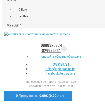
€ Euro
лв. Лев
Wish List
0
0888320724
029974331
Поискайте обратно обаждане
0888320724
office@agrogradina.bg
Facebook Agrogradina
Понеделник до Петък от 09:00 до 18:00
Събота и Неделя от 10:00 до 14:00
0
Продукта,
за
0.00€ (0.00 лв.)