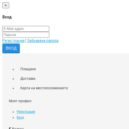
×
Вход
Регистрация
|
Забравена парола
Плащане
Доставка
Карта на местоположението
Моят профил
Регистрация
Вход
€
Валута