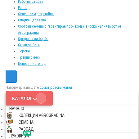
Работни съдове
Разсад
Селекции Agrogradina
Сладка царевица
Сортови семена с гарантиран произход и висока кълняемост от
АгроГрадина
Средства за борба
Стоки за бита
Торове
Тревни смеси
Ценови листопад
Например напишете,
домат розова магия
КАТАЛОГ
НАЧАЛО
КОЛЕКЦИИ AGROGRADINA
СЕМЕНА
РАЗСАД
NEW
ЛУКОВИЦИ