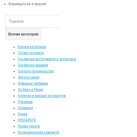
Кошницата ви е празна!
Всички категории
Всички категории
Готови продукти
Градински инструменти и аксесоари
Градински машини
Градско градинарство
Детска серия
Домашни любимци
За Вино и Ракия
Колички и макари за маркучи
Луковици
Поливане
Почва
ПРЕПАРАТИ
Промо пакети
Промоционални компекти