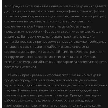
АгроГрадина е специализиран онлайн магазин за дома и градината.
Дългогодишната ни работата ни с ландшафтни архитекти, фирми
по изграждане на тревни площи с чимове, тревни смеси и райграс,
озеленяване на градини, агрономи с дългогодишен опит,
озеленители и дизайнери ни помогна да съберем и да ви
предоставим подробна информация за всички артикули. Нашата
мисия е да Ви помогнем да направите градината на вашите
мечти. За това само при нас може да намерите всичко необходимо
- специално селектирани и подбрани висококачествени
сортови семена, тревни смески с най - високо качество, градински
инструменти както за професионалисти, така и за любители,
всякакъв размер и дизайн, саксии, препарати за растителна защита,
посадъчен материал.
Какво ни прави различни от останалите? Ние не искаме да Ви
продадем "продукт". Ние искаме да ви помогнем да изпитате
удоволствие, радост и наслада по пътя си да реализирате мечтаната
градина. Нашият екип е винаги на разположение да даде съвет,
мнение и правилното решение при нужда. През дългите години
работа осъзнахме, че доверието което остава между нас и
партньорите ни прави и приятели, и съветници и хора на които