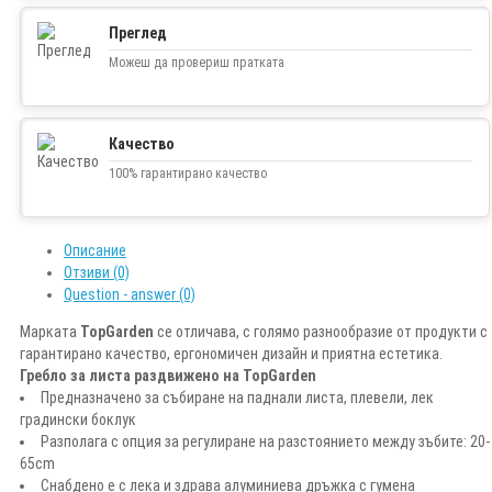
Преглед
Можеш да провериш пратката
Качество
100% гарантирано качество
Описание
Отзиви (0)
Question - answer (0)
Марката
TopGarden
се отличава, с голямо разнообразие от продукти с
гарантирано качество, ергономичен дизайн и приятна естетика.
Гребло за листа раздвижено на TopGarden
Предназначено за събиране на паднали листа, плевели, лек
градински боклук
Разполага с опция за регулиране на разстоянието между зъбите: 20-
65cm
Снабдено е с лека и здрава алуминиева дръжка с гумена