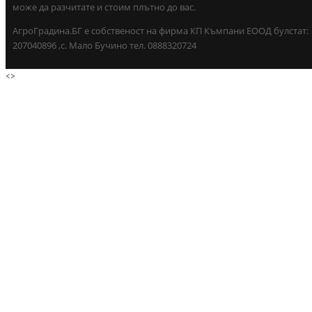
може да разчитате и стоим плътно до вас.
АгроГрадина.БГ е собственост на фирма КП Къмпани ЕООД булстат:
207040896 ,с. Мало Бучино тел. 0888320724
<
>