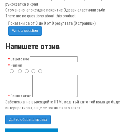
ръкохватка в края
Стоманено, епоксидно покритие Здрави еластични зъби
There are no questions about this product..
Показани са от 0 до 0 от 0 резултата (0 страници)
Write a question
Напишете отзив
Вашето име
Рейтинг
Вашият отзив
Забележка:
не въвеждайте HTML код, тъй като той няма да бъде
интерпретиран, а ще се покаже като текст!
Дайте обратна връзка