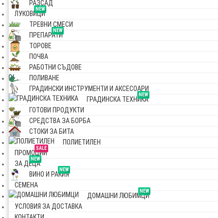
РАЗСАД
NEW
ЛУКОВИЦИ
ТРЕВНИ СМЕСИ
NEW
ПРЕПАРАТИ
ТОРОВЕ
ПОЧВА
РАБОТНИ СЪДОВЕ
ПОЛИВАНЕ
ГРАДИНСКИ ИНСТРУМЕНТИ И АКСЕСОАРИ
NEW
ГРАДИНСКА ТЕХНИКА
ГОТОВИ ПРОДУКТИ
СРЕДСТВА ЗА БОРБА
СТОКИ ЗА БИТА
ПОЛИЕТИЛЕН
SALE
ПРОМОЦИИ
NEW
ЗА ДЕЦА
NEW
ВИНО И РАКИЯ
СЕМЕНА
NEW
ДОМАШНИ ЛЮБИМЦИ
УСЛОВИЯ ЗА ДОСТАВКА
КОНТАКТИ