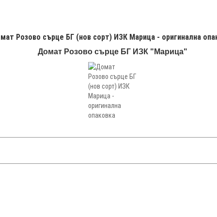
мат Розово сърце БГ (нов сорт) ИЗК Марица - оригинална опа
Домат Розово сърце БГ ИЗК "Марица"