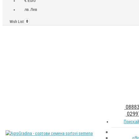
€ Euro
лв. Лев
Wish List
0
08883
0299
Поискай
off