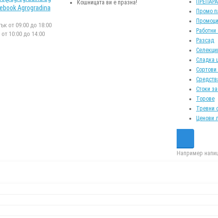
ПРЕПАР
Кошницата ви е празна!
ebook Agrogradina
Промо п
Промоци
к от 09:00 до 18:00
Работни
от 10:00 до 14:00
Разсад
Селекци
Сладка 
Сортови
Средств
Стоки за
Торове
Тревни 
Ценови 
Например напиш