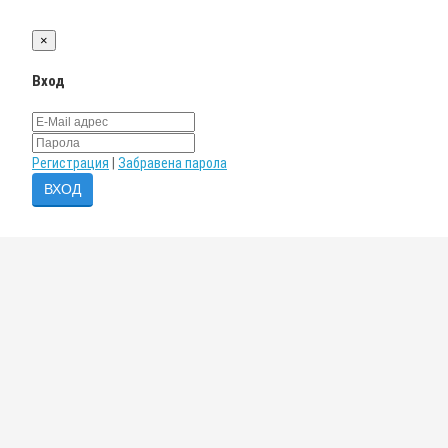
×
Вход
Регистрация
|
Забравена парола