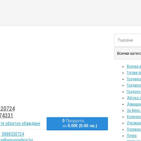
Всички кате
Всички 
Готови 
Градинс
Градинс
Градско
Детска 
Домашн
20724
За Вино 
74331
Колички
0
Продукта,
те обратно обаждане
Луковиц
за
0.00€ (0.00 лв.)
Поливан
0888320724
Почва
ice@agrogradina.bg