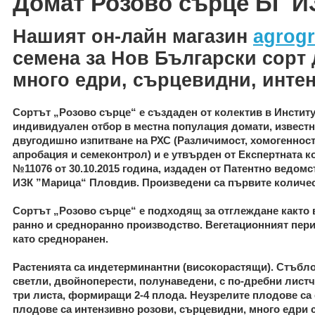
Домат Розово сърце БГ И
Нашият он-лайн магазин
agrogr
семена за
Нов Български сорт
много едри, сърцевидни, инте
Сортът „Розово сърце“
е създаден от колектив в Инстит
индивидуален отбор в местна популация домати, известн
двугодишно изпитване на РХС (Различимост, хомогенност
апробация и семеконтрол) и е утвърден от Експертната к
№11076 от 30.10.2015 година, издаден от Патентно ведом
ИЗК ”Марица“ Пловдив. Произведени са първите количест
Сортът „Розово сърце“
е подходящ за отглеждане както 
ранно и средноранно производство. Вегетационният период
като средноранен.
Растенията са индетерминантни (високорастящи). Стъбл
светли, двойноперести, полунаведени, с по-дребни листч
три листа, формиращи 2-4 плода. Неузрелите плодове са с
плодове са интензивно розови, сърцевидни, много едри съ