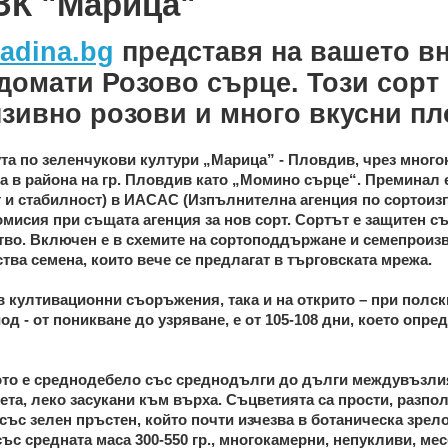
ЗК "Марица"
adina.bg
представя на вашето в
домати Розово сърце.
Този сорт 
нзивно розови и много вкусни пл
ута по зеленчукови култури „Марица” - Пловдив, чрез много
а в района на гр. Пловдив като „Момино сърце“. Преминал
 и стабилност) в ИАСАС (Изпълнителна агенция по сортоиз
омисия при същата агенция за нов сорт. Сортът е защитен с
ство. Включен е в схемите на сортоподдържане и семепроиз
ва семена, които вече се предлагат в търговската мрежа.
в култивационни съоръжения, така и на открито – при полск
 - от поникване до узряване, е от 105-108 дни, което опре
ото е среднодебело със среднодълги до дълги междувъзлия
ета, леко засукани към върха. Съцветията са прости, разпо
ъс зелен пръстен, който почти изчезва в ботаническа зрело
с средната маса 300-550 гр., многокамерни, непукливи, мес