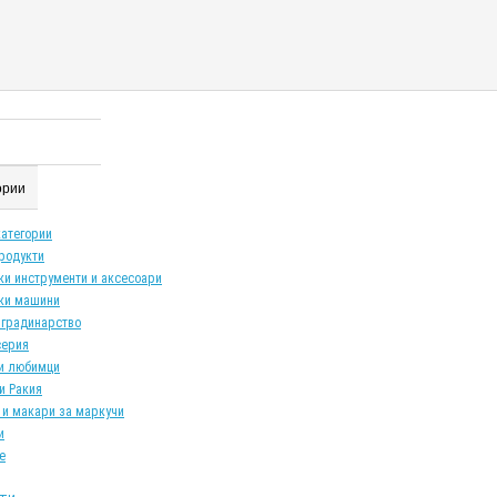
гории
категории
продукти
ки инструменти и аксесоари
ки машини
 градинарство
серия
и любимци
и Ракия
 и макари за маркучи
и
е