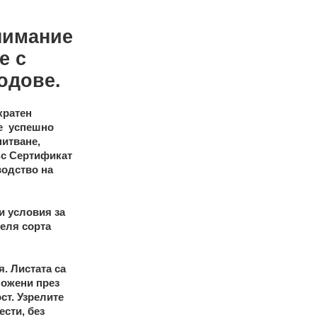
нимание
е с
одове.
кратен
 е успешно
питване,
ъс Сертификат
водство на
и условия за
деля сорта
. Листата са
ложени през
ст. Узрелите
ести, без