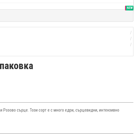
SALE
NEW
опаковка
 Розово сърце. Този сорт е с много едри, сърцевидни, интензивно