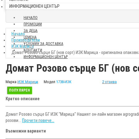
ИНФОРМАЦИОНЕН ЦЕНТЪР
НАЧАЛО
ПРОМОЦИИ
ЗА ДЕЦА
Начало
СЕМЕНА
Производители
УСЛОВИЯ ЗА ДОСТАВКА
ИЗК Марица
КОНТАКТИ
Домат Розово сърце БГ (нов сорт) ИЗК Марица - оригинална опаковк
ИНФОРМАЦИОНЕН ЦЕНТЪР
Домат Розово сърце БГ (нов с
Марка
ИЗК Марица
Модел
1738-ИЗК
2 отзива
ПОПУЛЯРЕН
Кратко описание
Домат Розово сърце БГ ИЗК "Марица" Нашият он-лайн магазин agrogradi
розови...
Прочети повече...
Възможни варианти