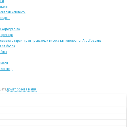
АТИ
акети
онални компекти
 съдове
и Agrogradina
царевица
 семена с гарантиран произход и висока кълняемост от АгроГрадина
а за борба
 бита
смеси
листопад
ете,
домат розова магия