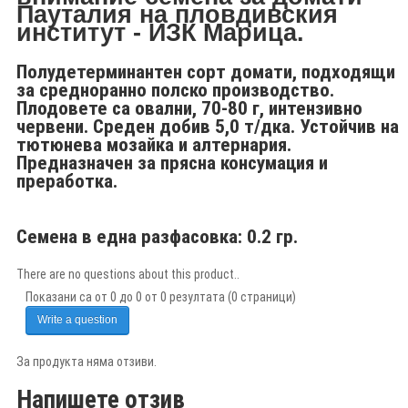
Пауталия на пловдивския
институт - ИЗК Марица.
Полудетерминантен сорт домати, подходящи
за средноранно полско производство.
Плодовете са овални, 70-80 г, интензивно
червени. Среден добив 5,0 т/дка. Устойчив на
тютюнева мозайка и алтернария.
Предназначен за прясна консумация и
преработка.
Семена в една разфасовка: 0.2 гр.
There are no questions about this product..
Показани са от 0 до 0 от 0 резултата (0 страници)
Write a question
За продукта няма отзиви.
Напишете отзив