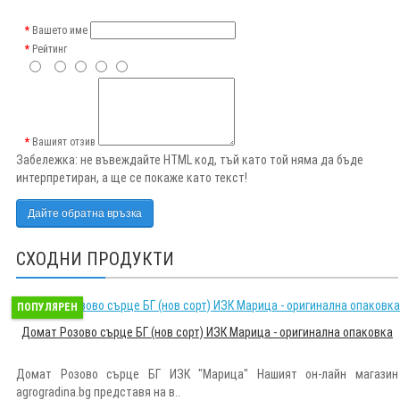
Вашето име
Рейтинг
Вашият отзив
Забележка:
не въвеждайте HTML код, тъй като той няма да бъде
интерпретиран, а ще се покаже като текст!
Дайте обратна връзка
СХОДНИ ПРОДУКТИ
ПОПУЛЯРЕН
Домат Розово сърце БГ (нов сорт) ИЗК Марица - оригинална опаковка
Домат Розово сърце БГ ИЗК "Марица" Нашият он-лайн магазин
agrogradina.bg представя на в..