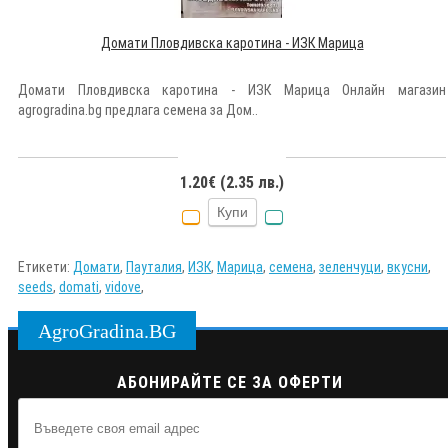
Домати Пловдивска каротина - ИЗК Марица
Домати Пловдивска каротина - ИЗК Марица Онлайн магазин
agrogradina.bg предлага семена за Дом..
1.20€ (2.35 лв.)
Купи
Етикети:
Домати
,
Пауталия
,
ИЗК
,
Марица
,
семена
,
зеленчуци
,
вкусни
,
seeds
,
domati
,
vidove
,
AgroGradina.BG
АБОНИРАЙТЕ СЕ ЗА ОФЕРТИ