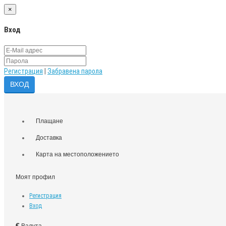
×
Вход
Регистрация
|
Забравена парола
Плащане
Доставка
Карта на местоположението
Моят профил
Регистрация
Вход
€
Валута