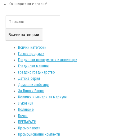
Кошницата ви е празна!
Всички категории
Всички категории
Готови продукти
Градински инструменти и аксесоари
Градински машини
Градско градинарство
Детска серия
Домашни любимци
За Вино и Ракия
Колички и макари за маркучи
Луковици
Поливане
Почва
ПРЕПАРАТИ
Промо пакети
Промоционални компекти