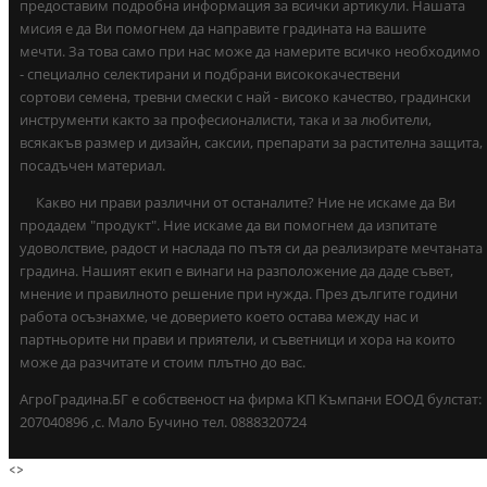
предоставим подробна информация за всички артикули. Нашата
мисия е да Ви помогнем да направите градината на вашите
мечти. За това само при нас може да намерите всичко необходимо
- специално селектирани и подбрани висококачествени
сортови семена, тревни смески с най - високо качество, градински
инструменти както за професионалисти, така и за любители,
всякакъв размер и дизайн, саксии, препарати за растителна защита,
посадъчен материал.
Какво ни прави различни от останалите? Ние не искаме да Ви
продадем "продукт". Ние искаме да ви помогнем да изпитате
удоволствие, радост и наслада по пътя си да реализирате мечтаната
градина. Нашият екип е винаги на разположение да даде съвет,
мнение и правилното решение при нужда. През дългите години
работа осъзнахме, че доверието което остава между нас и
партньорите ни прави и приятели, и съветници и хора на които
може да разчитате и стоим плътно до вас.
АгроГрадина.БГ е собственост на фирма КП Къмпани ЕООД булстат:
207040896 ,с. Мало Бучино тел. 0888320724
<
>