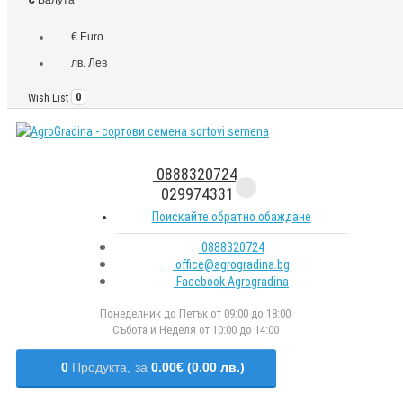
€ Euro
лв. Лев
Wish List
0
0888320724
029974331
Поискайте обратно обаждане
0888320724
office@agrogradina.bg
Facebook Agrogradina
Понеделник до Петък от 09:00 до 18:00
Събота и Неделя от 10:00 до 14:00
0
Продукта,
за
0.00€ (0.00 лв.)