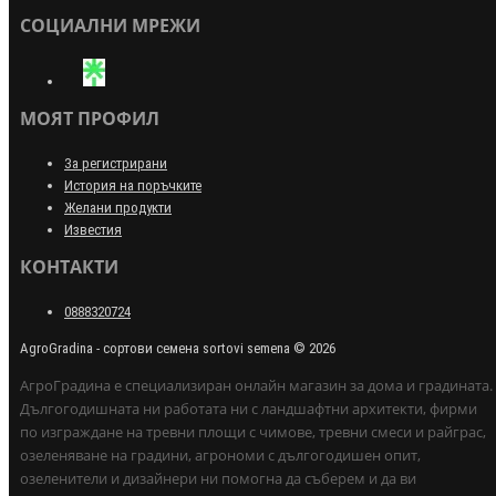
СОЦИАЛНИ МРЕЖИ
МОЯТ ПРОФИЛ
За регистрирани
История на поръчките
Желани продукти
Известия
КОНТАКТИ
0888320724
AgroGradina - сортови семена sortovi semena © 2026
АгроГрадина е специализиран онлайн магазин за дома и градината.
Дългогодишната ни работата ни с ландшафтни архитекти, фирми
по изграждане на тревни площи с чимове, тревни смеси и райграс,
озеленяване на градини, агрономи с дългогодишен опит,
озеленители и дизайнери ни помогна да съберем и да ви