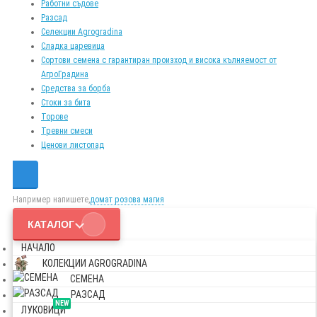
Работни съдове
Разсад
Селекции Agrogradina
Сладка царевица
Сортови семена с гарантиран произход и висока кълняемост от
АгроГрадина
Средства за борба
Стоки за бита
Торове
Тревни смеси
Ценови листопад
Например напишете,
домат розова магия
КАТАЛОГ
НАЧАЛО
КОЛЕКЦИИ AGROGRADINA
СЕМЕНА
РАЗСАД
NEW
ЛУКОВИЦИ