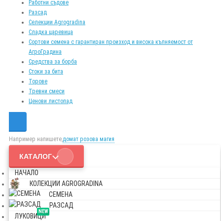
Работни съдове
Разсад
Селекции Agrogradina
Сладка царевица
Сортови семена с гарантиран произход и висока кълняемост от
АгроГрадина
Средства за борба
Стоки за бита
Торове
Тревни смеси
Ценови листопад
Например напишете,
домат розова магия
КАТАЛОГ
НАЧАЛО
КОЛЕКЦИИ AGROGRADINA
СЕМЕНА
РАЗСАД
NEW
ЛУКОВИЦИ