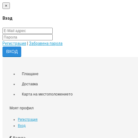
×
Вход
Регистрация
|
Забравена парола
Плащане
Доставка
Карта на местоположението
Моят профил
Регистрация
Вход
€
Валута