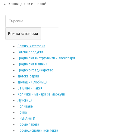
Кошницата ви е празна!
Всички категории
Всички категории
Готови продукти
Градински инструменти и аксесоари
Градински машини
Градско градинарство
Детска серия
Домашни любимци
За Вино и Ракия
Колички и макари за маркучи
Луковици
Поливане
Почва
ПРЕПАРАТИ
Промо пакети
Промоционални компекти