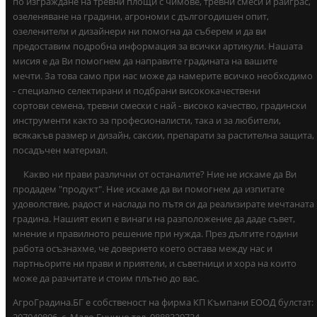
по изграждане на тревни площи с чимове, тревни смеси и райграс,
озеленяване на градини, агрономи с дългогодишен опит,
озеленители и дизайнери ни помогна да съберем и да ви
предоставим подробна информация за всички артикули. Нашата
мисия е да Ви помогнем да направите градината на вашите
мечти. За това само при нас може да намерите всичко необходимо
- специално селектирани и подбрани висококачествени
сортови семена, тревни смески с най - високо качество, градински
инструменти както за професионалисти, така и за любители,
всякакъв размер и дизайн, саксии, препарати за растителна защита,
посадъчен материал.
Какво ни прави различни от останалите? Ние не искаме да Ви
продадем "продукт". Ние искаме да ви помогнем да изпитате
удоволствие, радост и наслада по пътя си да реализирате мечтаната
градина. Нашият екип е винаги на разположение да даде съвет,
мнение и правилното решение при нужда. През дългите години
работа осъзнахме, че доверието което остава между нас и
партньорите ни прави и приятели, и съветници и хора на които
може да разчитате и стоим плътно до вас.
АгроГрадина.БГ е собственост на фирма КП Къмпани ЕООД булстат: