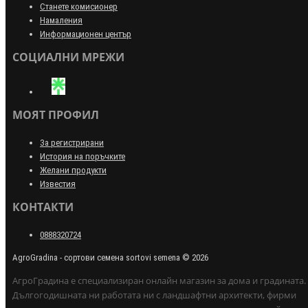
Станете комисионер
Намаления
Информационен център
СОЦИАЛНИ МРЕЖИ
МОЯТ ПРОФИЛ
За регистрирани
История на поръчките
Желани продукти
Известия
КОНТАКТИ
0888320724
AgroGradina - сортови семена sortovi semena © 2026
АгроГрадина е специализиран онлайн магазин за дома и градината.
Дългогодишната ни работата ни с ландшафтни архитекти, фирми