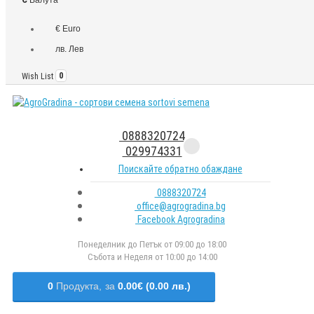
€ Euro
лв. Лев
Wish List
0
0888320724
029974331
Поискайте обратно обаждане
0888320724
office@agrogradina.bg
Facebook Agrogradina
Понеделник до Петък от 09:00 до 18:00
Събота и Неделя от 10:00 до 14:00
0
Продукта,
за
0.00€ (0.00 лв.)