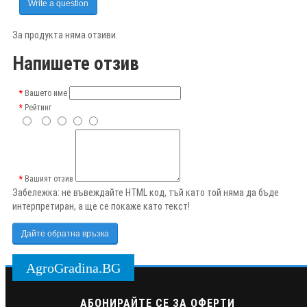
Write a question
За продукта няма отзиви.
Напишете отзив
Вашето име
Рейтинг
Вашият отзив
Забележка:
не въвеждайте HTML код, тъй като той няма да бъде
интерпретиран, а ще се покаже като текст!
Дайте обратна връзка
AgroGradina.BG
АБОНИРАЙТЕ СЕ ЗА ОФЕРТИ