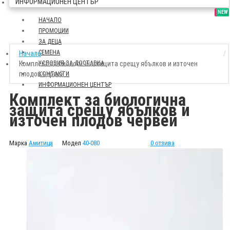
ИНФОРМАЦИОНЕН ЦЕНТЪР
SALE
NEW
НАЧАЛО
ПРОМОЦИИ
ЗА ДЕЦА
СЕМЕНА
Начало
Комплект за биологична защита срещу ябълков и източен
УСЛОВИЯ ЗА ДОСТАВКА
плодов червей
КОНТАКТИ
ИНФОРМАЦИОНЕН ЦЕНТЪР
Комплект за биологична
защита срещу ябълков и
източен плодов червей
Марка
Амитица
Модел
40-080
0 отзива