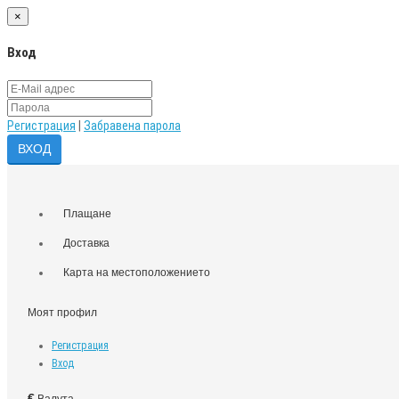
×
Вход
Регистрация
|
Забравена парола
Плащане
Доставка
Карта на местоположението
Моят профил
Регистрация
Вход
€
Валута