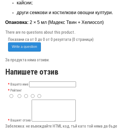
кайсии;
други семкови и костилкови овощни култури.
Опаковка:
2 × 5 мл (Мадекс Твин + Хелиосол)
There are no questions about this product..
Показани са от 0 до 0 от 0 резултата (0 страници)
Write a question
За продукта няма отзиви.
Напишете отзив
Вашето име
Рейтинг
Вашият отзив
Забележка:
не въвеждайте HTML код, тъй като той няма да бъде