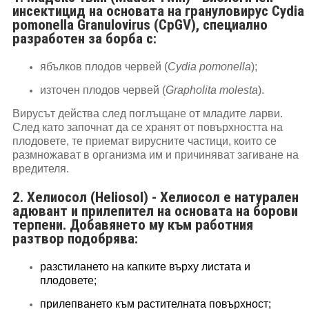
инсектицид на основата на грануловирус
Cydia
pomonella Granulovirus (CpGV)
, специално
разработен за борба с:
ябълков плодов червей (
Cydia pomonella
);
източен плодов червей (
Grapholita molesta
).
Вирусът действа след поглъщане от младите ларви.
След като започнат да се хранят от повърхността на
плодовете, те приемат вирусните частици, които се
размножават в организма им и причиняват загиване на
вредителя.
2. Хелиосол (Heliosol) - Хелиосол е натурален
адювант и прилепител на основата на борови
терпени. Добавянето му към работния
разтвор подобрява:
разстилането на капките върху листата и
плодовете;
прилепването към растителната повърхност;