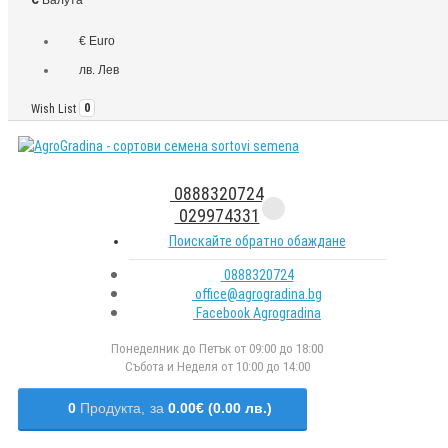
€ Euro
лв. Лев
Wish List
0
0888320724
029974331
Поискайте обратно обаждане
0888320724
office@agrogradina.bg
Facebook Agrogradina
Понеделник до Петък от 09:00 до 18:00
Събота и Неделя от 10:00 до 14:00
0
Продукта,
за
0.00€ (0.00 лв.)