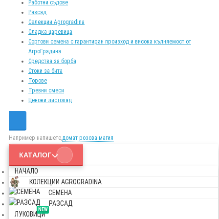
Работни съдове
Разсад
Селекции Agrogradina
Сладка царевица
Сортови семена с гарантиран произход и висока кълняемост от
АгроГрадина
Средства за борба
Стоки за бита
Торове
Тревни смеси
Ценови листопад
Например напишете,
домат розова магия
КАТАЛОГ
НАЧАЛО
КОЛЕКЦИИ AGROGRADINA
СЕМЕНА
РАЗСАД
NEW
ЛУКОВИЦИ