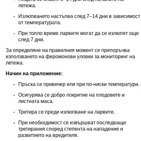
летежа.
Излюпването настъпва след 7–14 дни в зависимост
от температурата.
При топло време ларвите могат да се излюпят още
след 7 дни.
За определяне на правилния момент се препоръчва
използването на феромонови уловки за мониторинг на
летежа.
Начин на приложение:
Пръска се привечер или при по-ниски температури.
Осигурява се добро покритие на плодовете и
листната маса.
Третира се преди излюпване на ларвите.
При необходимост се извършват последващи
третирания според степента на нападение и
развитието на вредителя.