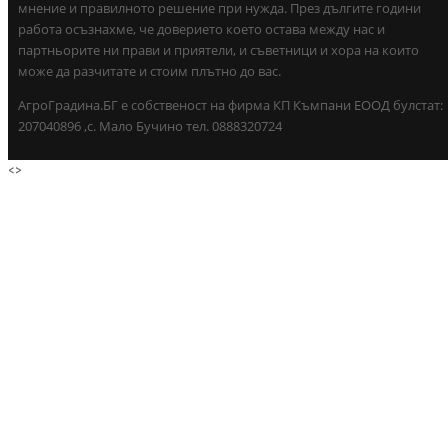
мнение и правилното решение при нужда. През дългите години
работа осъзнахме, че доверието което остава между нас и
партньорите ни прави и приятели, и съветници и хора на които
може да разчитате и стоим плътно до вас.
АгроГрадина.БГ е собственост на фирма КП Къмпани ЕООД булстат:
207040896 ,с. Мало Бучино тел. 0888320724
<
>