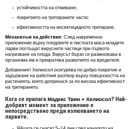
устойчивостта на отмиване;
покритието на третираните части;
ефективността на инсектицидното третиране.​​​​
Механизъм на действие:
След навременно
приложение върху плодовете и листната маса младите
ларви поглъщат вирусните частици при първото
нагризване на плода. Вирусът бързо се размножава в
организма им и прекратява развитието на вредителя.
Добавеният Хелиосол осигурява по-добро покритие и
задържане на работния разтвор върху повърхността на
растенията, което допринася за по-висока ефективност
на третирането.
Кога се прилага
? Най-
Мадекс Твин + Хелиосол
добрият момент за приложение е
непосредствено преди излюпването на
ларвите.
Яйцата се снасят 5–14 дни след началото на