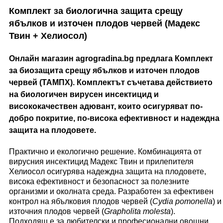
Комплект за биологична защита срещу
ябълков и източен плодов червей
(Мадекс
Твин + Хелиосол)
Онлайн магазин agrogradina.bg предлага Комплект
за биозащита срещу ябълков и източен плодов
червей (
ТАМПХ).
Комплектът съчетава действието
на биологичен вирусен инсектицид и
висококачествен адювант, които осигуряват по-
добро покритие, по-висока ефективност и надеждна
защита на плодовете.
Практично и екологично решение. Комбинацията от
вирусния инсектицид Мадекс Твин и прилепителя
Хелиосол осигурява надеждна защита на плодовете,
висока ефективност и безопасност за полезните
организми и околната среда. Разработен за ефективен
контрол на ябълковия плодов червей (
Cydia pomonella
) и
източния плодов червей (
Grapholita molesta
).
Подходящ е за любителски и професионални овощни