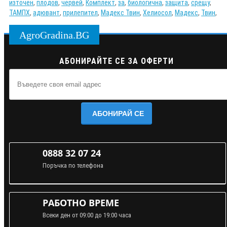
източен
,
плодов
,
червей
,
Комплект
,
за
,
биологична
,
защита
,
срещу
,
ТАМПХ
,
адювант
,
прилепител
,
Мадекс Твин
,
Хелиосол
,
Мадекс
,
Твин
,
AgroGradina.BG
АБОНИРАЙТЕ СЕ ЗА ОФЕРТИ
АБОНИРАЙ СЕ
0888 32 07 24
Поръчка по телефона
РАБОТНО ВРЕМЕ
Всеки ден от 09:00 до 19:00 часа