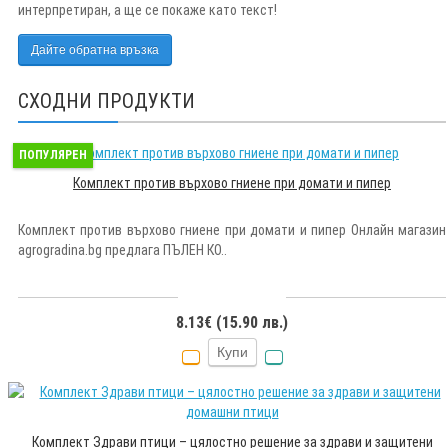
интерпретиран, а ще се покаже като текст!
Дайте обратна връзка
СХОДНИ ПРОДУКТИ
ПОПУЛЯРЕН
Комплект против върхово гниене при домати и пипер
Комплект против върхово гниене при домати и пипер Онлайн магазин
agrogradina.bg предлага ПЪЛЕН КО..
8.13€ (15.90 лв.)
Купи
Комплект Здрави птици – цялостно решение за здрави и защитени