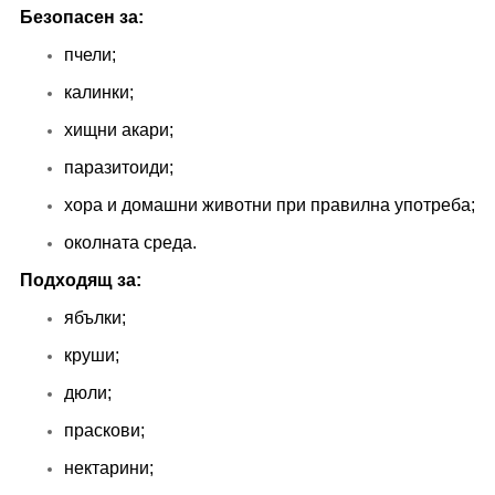
Безопасен за:
пчели;
калинки;
хищни акари;
паразитоиди;
хора и домашни животни при правилна употреба;
околната среда.
Подходящ за:
ябълки;
круши;
дюли;
праскови;
нектарини;