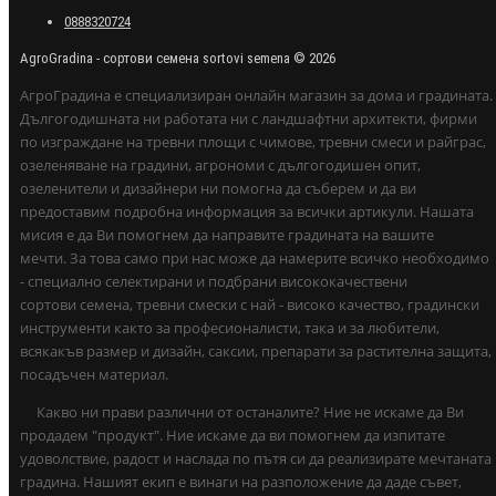
0888320724
AgroGradina - сортови семена sortovi semena © 2026
АгроГрадина е специализиран онлайн магазин за дома и градината.
Дългогодишната ни работата ни с ландшафтни архитекти, фирми
по изграждане на тревни площи с чимове, тревни смеси и райграс,
озеленяване на градини, агрономи с дългогодишен опит,
озеленители и дизайнери ни помогна да съберем и да ви
предоставим подробна информация за всички артикули. Нашата
мисия е да Ви помогнем да направите градината на вашите
мечти. За това само при нас може да намерите всичко необходимо
- специално селектирани и подбрани висококачествени
сортови семена, тревни смески с най - високо качество, градински
инструменти както за професионалисти, така и за любители,
всякакъв размер и дизайн, саксии, препарати за растителна защита,
посадъчен материал.
Какво ни прави различни от останалите? Ние не искаме да Ви
продадем "продукт". Ние искаме да ви помогнем да изпитате
удоволствие, радост и наслада по пътя си да реализирате мечтаната
градина. Нашият екип е винаги на разположение да даде съвет,