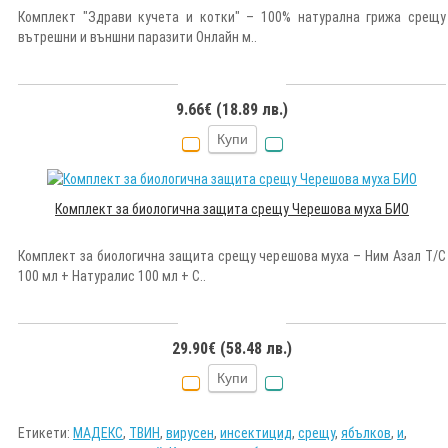
Комплект "Здрави кучета и котки" – 100% натурална грижа срещу
вътрешни и външни паразити Онлайн м..
9.66€ (18.89 лв.)
Купи
Комплект за биологична защита срещу Черешова муха БИО
Комплект за биологична защита срещу черешова муха – Ним Азал Т/С
100 мл + Натуралис 100 мл + С..
29.90€ (58.48 лв.)
Купи
Етикети:
МАДЕКС
,
ТВИН
,
вирусен
,
инсектицид
,
срещу
,
ябълков
,
и
,