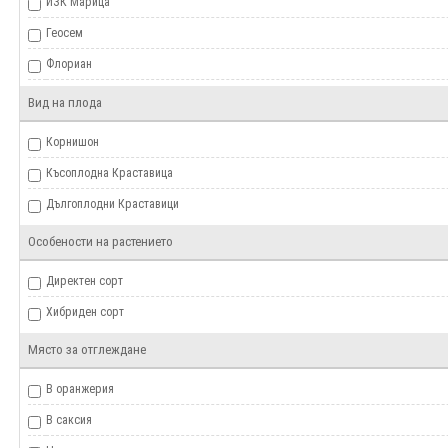
ИЗК Марица
Геосем
Флориан
Agrosel
Вид на плода
Hortus
Корнишон
Superior
Късоплодна Краставица
bejo
Дългоплодни Краставици
Sakata
Особености на растението
TOKITA
Директен сорт
Хибриден сорт
Място за отглеждане
В оранжерия
В саксия