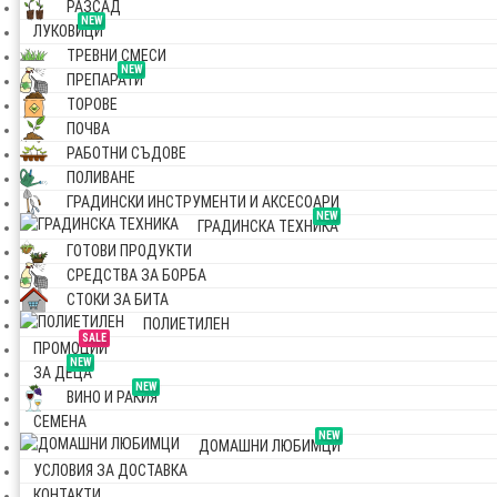
РАЗСАД
NEW
ЛУКОВИЦИ
ТРЕВНИ СМЕСИ
NEW
ПРЕПАРАТИ
ТОРОВЕ
ПОЧВА
РАБОТНИ СЪДОВЕ
ПОЛИВАНЕ
ГРАДИНСКИ ИНСТРУМЕНТИ И АКСЕСОАРИ
NEW
ГРАДИНСКА ТЕХНИКА
ГОТОВИ ПРОДУКТИ
СРЕДСТВА ЗА БОРБА
СТОКИ ЗА БИТА
ПОЛИЕТИЛЕН
SALE
ПРОМОЦИИ
NEW
ЗА ДЕЦА
NEW
ВИНО И РАКИЯ
СЕМЕНА
NEW
ДОМАШНИ ЛЮБИМЦИ
УСЛОВИЯ ЗА ДОСТАВКА
КОНТАКТИ