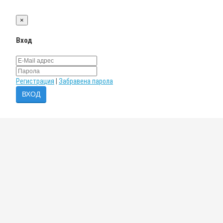
×
Вход
Регистрация
|
Забравена парола