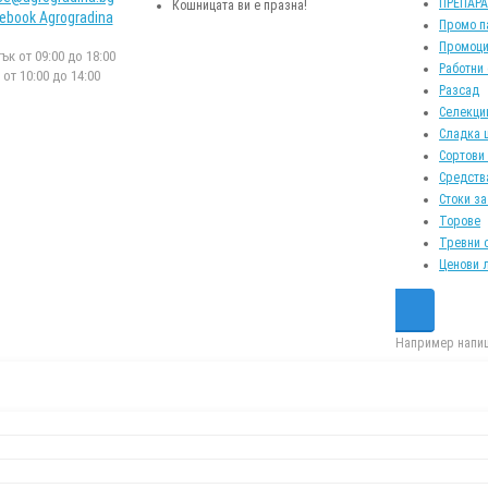
ПРЕПАР
Кошницата ви е празна!
ebook Agrogradina
Промо п
Промоци
к от 09:00 до 18:00
Работни
от 10:00 до 14:00
Разсад
Селекци
Сладка 
Сортови
Средств
Стоки за
Торове
Тревни 
Ценови 
Например напиш