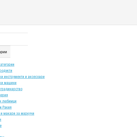
гории
категории
продукти
ки инструменти и аксесоари
ки машини
 градинарство
серия
и любимци
и Ракия
 и макари за маркучи
и
е