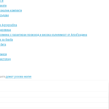
АТИ
акети
онални компекти
 съдове
и Agrogradina
царевица
 семена с гарантиран произход и висока кълняемост от АгроГрадина
а за борба
 бита
смеси
листопад
ете,
домат розова магия