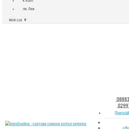
€ Euro
лв. Лев
Wish List
0
08883
0299
Поискай
off