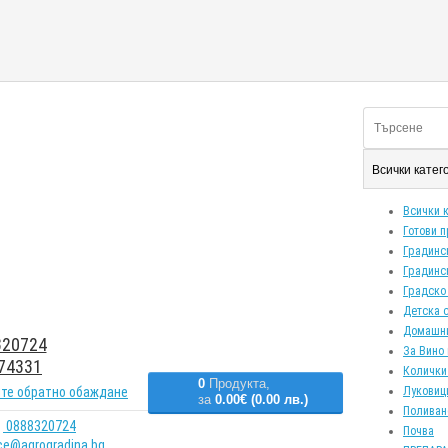
Всички кате
Всички 
Готови 
Градинс
Градинс
Градско
Детска 
Домашн
20724
За Вино 
74331
Колички
0
Продукта,
те обратно обаждане
Луковиц
за
0.00€ (0.00 лв.)
Поливан
0888320724
Почва
ice@agrogradina.bg