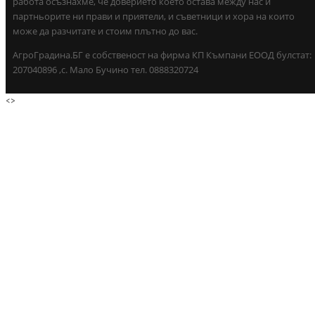
работа осъзнахме, че доверието което остава между нас и
партньорите ни прави и приятели, и съветници и хора на които
може да разчитате и стоим плътно до вас.
АгроГрадина.БГ е собственост на фирма КП Къмпани ЕООД булстат:
207040896 ,с. Мало Бучино тел. 0888320724
<
>