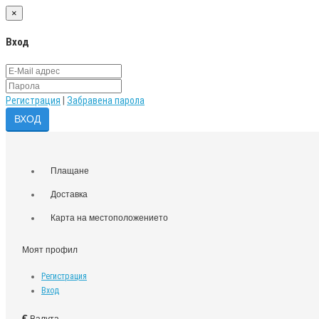
×
Вход
Регистрация
|
Забравена парола
Плащане
Доставка
Карта на местоположението
Моят профил
Регистрация
Вход
€
Валута