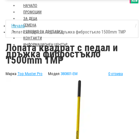
SALE
NEW
НАЧАЛО
ПРОМОЦИИ
ЗА ДЕЦА
СЕМЕНА
Начало
Лопата квадрат с педал и дръжка фибростъкло 1500mm TMP
УСЛОВИЯ ЗА ДОСТАВКА
КОНТАКТИ
Лопата квадрат с педал и
ИНФОРМАЦИОНЕН ЦЕНТЪР
дръжка фибростъкло
1500mm TMP
Марка
Top Master Pro
Модел
380801-EM
0 отзива