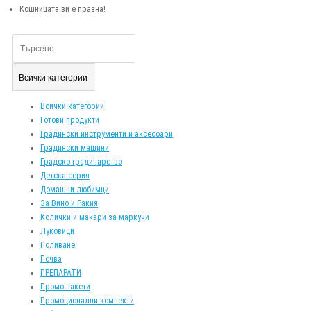
Кошницата ви е празна!
Всички категории
Всички категории
Готови продукти
Градински инструменти и аксесоари
Градински машини
Градско градинарство
Детска серия
Домашни любимци
За Вино и Ракия
Колички и макари за маркучи
Луковици
Поливане
Почва
ПРЕПАРАТИ
Промо пакети
Промоционални компекти