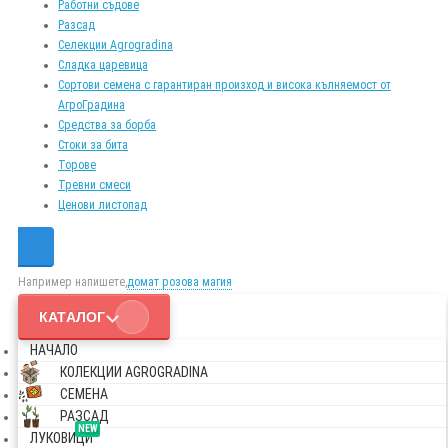
Работни съдове
Разсад
Селекции Agrogradina
Сладка царевица
Сортови семена с гарантиран произход и висока кълняемост от
АгроГрадина
Средства за борба
Стоки за бита
Торове
Тревни смеси
Ценови листопад
Например напишете,
домат розова магия
КАТАЛОГ
НАЧАЛО
КОЛЕКЦИИ AGROGRADINA
СЕМЕНА
РАЗСАД
NEW
ЛУКОВИЦИ