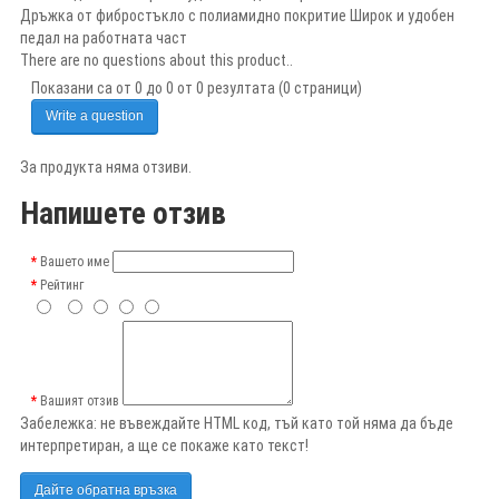
Дръжка от фибростъкло с полиамидно покритие Широк и удобен
педал на работната част
There are no questions about this product..
Показани са от 0 до 0 от 0 резултата (0 страници)
Write a question
За продукта няма отзиви.
Напишете отзив
Вашето име
Рейтинг
Вашият отзив
Забележка:
не въвеждайте HTML код, тъй като той няма да бъде
интерпретиран, а ще се покаже като текст!
Дайте обратна връзка