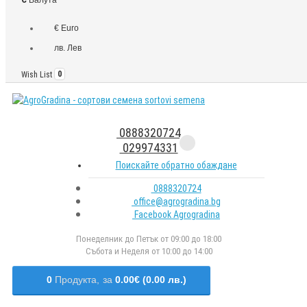
€ Euro
лв. Лев
Wish List
0
0888320724
029974331
Поискайте обратно обаждане
0888320724
office@agrogradina.bg
Facebook Agrogradina
Понеделник до Петък от 09:00 до 18:00
Събота и Неделя от 10:00 до 14:00
0
Продукта,
за
0.00€ (0.00 лв.)