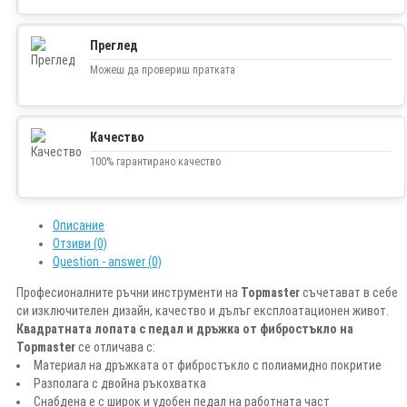
Преглед
Можеш да провериш пратката
Качество
100% гарантирано качество
Описание
Отзиви (0)
Question - answer (0)
Професионалните ръчни инструменти на
Topmaster
съчетават в себе
си изключителен дизайн, качество и дълъг експлоатационен живот.
Квадратната лопата с педал и дръжка от фибростъкло на
Topmaster
се отличава с:
Материал на дръжката от фибростъкло с полиамидно покритие
Разполага с двойна ръкохватка
Снабдена е с широк и удобен педал на работната част