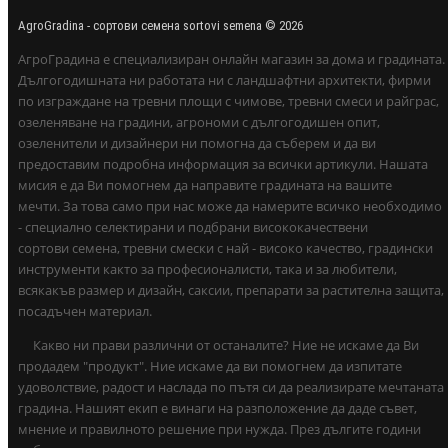
AgroGradina - сортови семена sortovi semena © 2026
АгроГрадина е специализиран онлайн магазин за дома и градината.
Дългогодишната ни работата ни с ландшафтни архитекти, фирми
по изграждане на тревни площи с чимове, тревни смеси и райграс,
озеленяване на градини, агрономи с дългогодишен опит,
озеленители и дизайнери ни помогна да съберем и да ви
предоставим подробна информация за всички артикули. Нашата
мисия е да Ви помогнем да направите градината на вашите
мечти. За това само при нас може да намерите всичко необходимо
- специално селектирани и подбрани висококачествени
сортови семена, тревни смески с най - високо качество, градински
инструменти както за професионалисти, така и за любители,
всякакъв размер и дизайн, саксии, препарати за растителна защита,
посадъчен материал.
Какво ни прави различни от останалите? Ние не искаме да Ви
продадем "продукт". Ние искаме да ви помогнем да изпитате
удоволствие, радост и наслада по пътя си да реализирате мечтаната
градина. Нашият екип е винаги на разположение да даде съвет,
мнение и правилното решение при нужда. През дългите години