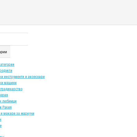
гории
категории
продукти
ки инструменти и аксесоари
ки машини
 градинарство
серия
и любимци
и Ракия
 и макари за маркучи
и
е