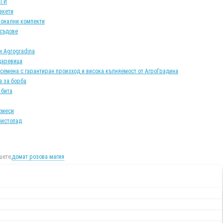
АТИ
акети
онални компекти
 съдове
и Agrogradina
царевица
 семена с гарантиран произход и висока кълняемост от АгроГрадина
а за борба
 бита
смеси
листопад
ете,
домат розова магия