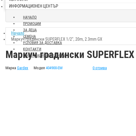
ИНФОРМАЦИОНЕН ЦЕНТЪР
НАЧАЛО
ПРОМОЦИИ
ЗА ДЕЦА
Начало
СЕМЕНА
Маркуч градински SUPERFLEX 1/2", 20m, 2.3mm GX
УСЛОВИЯ ЗА ДОСТАВКА
КОНТАКТИ
Маркуч градински SUPERFLEX 
ИНФОРМАЦИОНЕН ЦЕНТЪР
Марка
Gardex
Модел
404900-EM
0 отзива