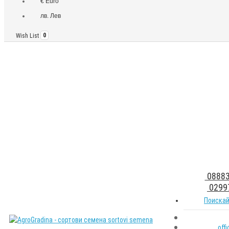
€ Euro
лв. Лев
Wish List
0
08883
0299
Поискай
off