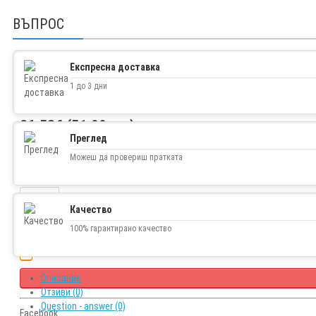
ВЪПРОС
Експресна доставка
1 до 3 дни
26.58€ (51.99 лв.)
Преглед
Можеш да провериш пратката
Наличност
В наличност
Качество
100% гарантирано качество
Описание
Отзиви (0)
Question - answer (0)
Facebook