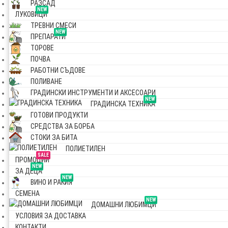
РАЗСАД
NEW
ЛУКОВИЦИ
ТРЕВНИ СМЕСИ
NEW
ПРЕПАРАТИ
ТОРОВЕ
ПОЧВА
РАБОТНИ СЪДОВЕ
ПОЛИВАНЕ
ГРАДИНСКИ ИНСТРУМЕНТИ И АКСЕСОАРИ
NEW
ГРАДИНСКА ТЕХНИКА
ГОТОВИ ПРОДУКТИ
СРЕДСТВА ЗА БОРБА
СТОКИ ЗА БИТА
ПОЛИЕТИЛЕН
SALE
ПРОМОЦИИ
NEW
ЗА ДЕЦА
NEW
ВИНО И РАКИЯ
СЕМЕНА
NEW
ДОМАШНИ ЛЮБИМЦИ
УСЛОВИЯ ЗА ДОСТАВКА
КОНТАКТИ