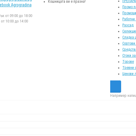
ПРЕПАР
Кошницата ви е празна!
ebook Agrogradina
Промо п
Промоци
к от 09:00 до 18:00
Работни
от 10:00 до 14:00
Разсад
Селекци
Сладка 
Сортови
Средств
Стоки за
Торове
Тревни 
Ценови 
Например напиш