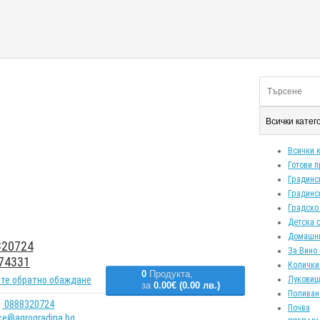
Всички кате
Всички 
Готови 
Градинс
Градинс
Градско
Детска 
Домашн
20724
За Вино 
74331
Колички
0
Продукта,
те обратно обаждане
Луковиц
за
0.00€ (0.00 лв.)
Поливан
0888320724
Почва
ice@agrogradina.bg