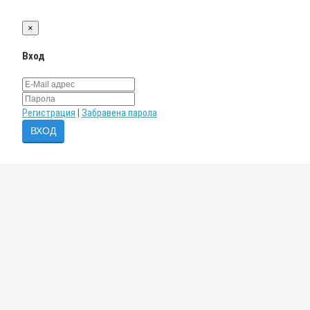
×
Вход
Регистрация
|
Забравена парола