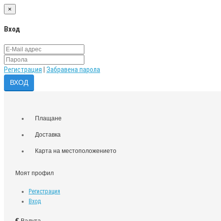
×
Вход
Регистрация
|
Забравена парола
Плащане
Доставка
Карта на местоположението
Моят профил
Регистрация
Вход
€
Валута