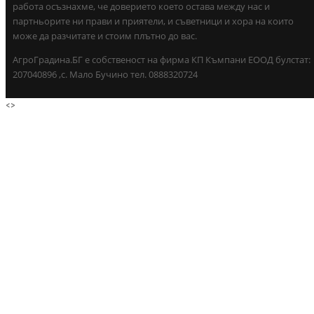
работа осъзнахме, че доверието което остава между нас и
партньорите ни прави и приятели, и съветници и хора на които
може да разчитате и стоим плътно до вас.
АгроГрадина.БГ е собственост на фирма КП Къмпани ЕООД булстат:
207040896 ,с. Мало Бучино тел. 0888320724
<
>