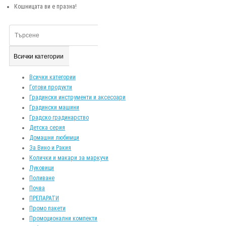
Кошницата ви е празна!
Всички категории
Всички категории
Готови продукти
Градински инструменти и аксесоари
Градински машини
Градско градинарство
Детска серия
Домашни любимци
За Вино и Ракия
Колички и макари за маркучи
Луковици
Поливане
Почва
ПРЕПАРАТИ
Промо пакети
Промоционални компекти