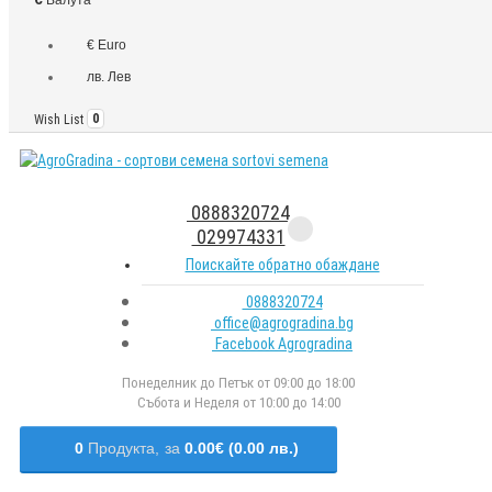
€ Euro
лв. Лев
Wish List
0
0888320724
029974331
Поискайте обратно обаждане
0888320724
office@agrogradina.bg
Facebook Agrogradina
Понеделник до Петък от 09:00 до 18:00
Събота и Неделя от 10:00 до 14:00
0
Продукта,
за
0.00€ (0.00 лв.)