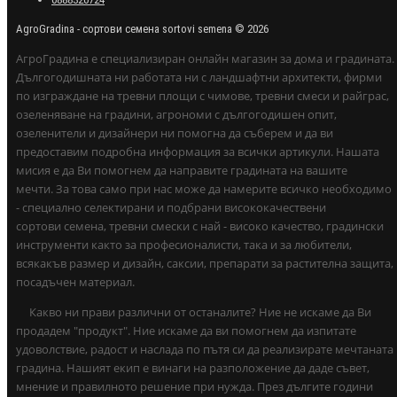
AgroGradina - сортови семена sortovi semena © 2026
АгроГрадина е специализиран онлайн магазин за дома и градината.
Дългогодишната ни работата ни с ландшафтни архитекти, фирми
по изграждане на тревни площи с чимове, тревни смеси и райграс,
озеленяване на градини, агрономи с дългогодишен опит,
озеленители и дизайнери ни помогна да съберем и да ви
предоставим подробна информация за всички артикули. Нашата
мисия е да Ви помогнем да направите градината на вашите
мечти. За това само при нас може да намерите всичко необходимо
- специално селектирани и подбрани висококачествени
сортови семена, тревни смески с най - високо качество, градински
инструменти както за професионалисти, така и за любители,
всякакъв размер и дизайн, саксии, препарати за растителна защита,
посадъчен материал.
Какво ни прави различни от останалите? Ние не искаме да Ви
продадем "продукт". Ние искаме да ви помогнем да изпитате
удоволствие, радост и наслада по пътя си да реализирате мечтаната
градина. Нашият екип е винаги на разположение да даде съвет,
мнение и правилното решение при нужда. През дългите години