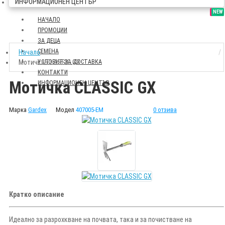
ИНФОРМАЦИОНЕН ЦЕНТЪР
SALE
NEW
НАЧАЛО
ПРОМОЦИИ
ЗА ДЕЦА
СЕМЕНА
Начало
Мотичка CLASSIC GX
УСЛОВИЯ ЗА ДОСТАВКА
КОНТАКТИ
Мотичка CLASSIC GX
ИНФОРМАЦИОНЕН ЦЕНТЪР
Марка
Gardex
Модел
407005-EM
0 отзива
Кратко описание
Идеално за разрохкване на почвата, така и за почистване на