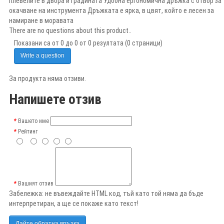
плевелите в двора и градината Удобна ергономична дръжка с отвор за
окачване на инструмента Дръжката е ярка, в цвят, който е лесен за
намиране в моравата
There are no questions about this product..
Показани са от 0 до 0 от 0 резултата (0 страници)
Write a question
За продукта няма отзиви.
Напишете отзив
Вашето име
Рейтинг
Вашият отзив
Забележка:
не въвеждайте HTML код, тъй като той няма да бъде
интерпретиран, а ще се покаже като текст!
Дайте обратна връзка