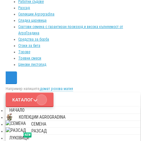
Работни съдове
Разсад
Селекции Agrogradina
Сладка царевица
Сортови семена с гарантиран произход и висока кълняемост от
АгроГрадина
Средства за борба
Стоки за бита
Торове
Тревни смеси
Ценови листопад
Например напишете,
домат розова магия
КАТАЛОГ
НАЧАЛО
КОЛЕКЦИИ AGROGRADINA
СЕМЕНА
РАЗСАД
NEW
ЛУКОВИЦИ