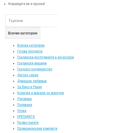
Кошницата ви е празна!
Всички категории
Всички категории
Готови продукти
Градински инструменти и аксесоари
Градински машини
Градско градинарство
Детска серия
Домашни любимци
За Вино и Ракия
Колички и макари за маркучи
Луковици
Поливане
Почва
ПРЕПАРАТИ
Промо пакети
Промоционални компекти