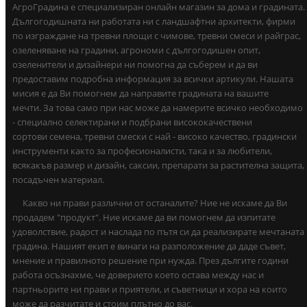
АгроГрадина е специализиран онлайн магазин за дома и градината.
Дългогодишната ни работата ни с ландшафтни архитекти, фирми
по изграждане на тревни площи с чимове, тревни смеси и райграс,
озеленяване на градини, агрономи с дългогодишен опит,
озеленители и дизайнери ни помогна да съберем и да ви
предоставим подробна информация за всички артикули. Нашата
мисия е да Ви помогнем да направите градината на вашите
мечти. За това само при нас може да намерите всичко необходимо
- специално селектирани и подбрани висококачествени
сортови семена, тревни смески с най - високо качество, градински
инструменти както за професионалисти, така и за любители,
всякакъв размер и дизайн, саксии, препарати за растителна защита,
посадъчен материал.
Какво ни прави различни от останалите? Ние не искаме да Ви
продадем "продукт". Ние искаме да ви помогнем да изпитате
удоволствие, радост и наслада по пътя си да реализирате мечтаната
градина. Нашият екип е винаги на разположение да даде съвет,
мнение и правилното решение при нужда. През дългите години
работа осъзнахме, че доверието което остава между нас и
партньорите ни прави и приятели, и съветници и хора на които
може да разчитате и стоим плътно до вас.