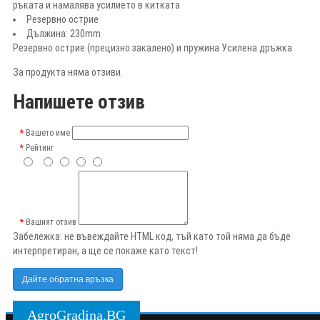
ръката и намалява усилието в китката
Резервно острие
Дължина: 230mm
Резервнo острие (прецизно закалено) и пружина Усилена дръжка
За продукта няма отзиви.
Напишете отзив
Вашето име
Рейтинг
Вашият отзив
Забележка:
не въвеждайте HTML код, тъй като той няма да бъде
интерпретиран, а ще се покаже като текст!
Дайте обратна връзка
AgroGradina.BG