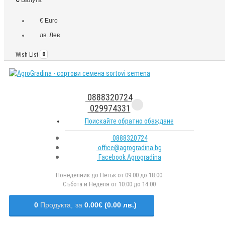
€ Euro
лв. Лев
Wish List
0
0888320724
029974331
Поискайте обратно обаждане
0888320724
office@agrogradina.bg
Facebook Agrogradina
Понеделник до Петък от 09:00 до 18:00
Събота и Неделя от 10:00 до 14:00
0
Продукта,
за
0.00€ (0.00 лв.)