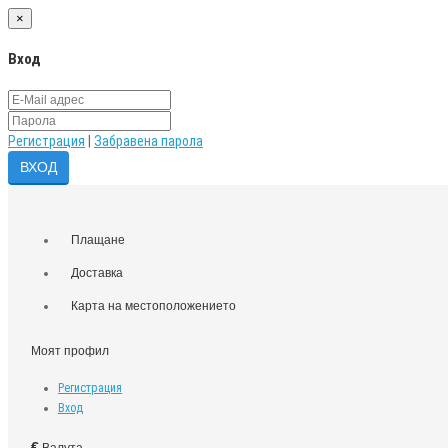
×
Вход
Регистрация
|
Забравена парола
Плащане
Доставка
Карта на местоположението
Моят профил
Регистрация
Вход
€
Валута