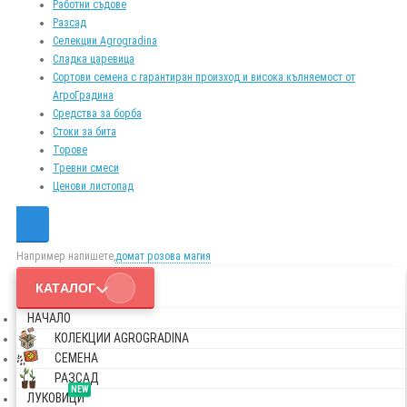
Работни съдове
Разсад
Селекции Agrogradina
Сладка царевица
Сортови семена с гарантиран произход и висока кълняемост от
АгроГрадина
Средства за борба
Стоки за бита
Торове
Тревни смеси
Ценови листопад
Например напишете,
домат розова магия
КАТАЛОГ
НАЧАЛО
КОЛЕКЦИИ AGROGRADINA
СЕМЕНА
РАЗСАД
NEW
ЛУКОВИЦИ