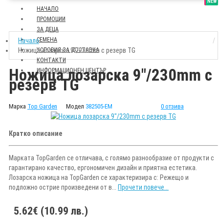
SALE
NEW
НАЧАЛО
ПРОМОЦИИ
ЗА ДЕЦА
СЕМЕНА
Начало
Ножица лозарска 9"/230mm с резерв TG
УСЛОВИЯ ЗА ДОСТАВКА
КОНТАКТИ
Ножица лозарска 9"/230mm с
ИНФОРМАЦИОНЕН ЦЕНТЪР
резерв TG
Марка
Top Garden
Модел
382505-EM
0 отзива
Кратко описание
Марката TopGarden се отличава, с голямо разнообразие от продукти с
гарантирано качество, ергономичен дизайн и приятна естетика.
Лозарска ножица на TopGarden се характеризира с: Режещо и
подложно острие произведени от в...
Прочети повече...
5.62€ (10.99 лв.)