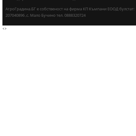
АгроГрадина.БГ е собственост на фирма КП Къмпани ЕООД булстат:
207040896 ,с. Мало Бучино тел. 0888320724
<
>