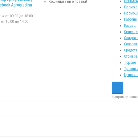
ПРЕПАР
Кошницата ви е празна!
ebook Agrogradina
Промо п
Промоци
к от 09:00 до 18:00
Работни
от 10:00 до 14:00
Разсад
Селекци
Сладка 
Сортови
Средств
Стоки за
Торове
Тревни 
Ценови 
Например напиш