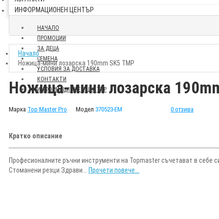
ИНФОРМАЦИОНЕН ЦЕНТЪР
НАЧАЛО
ПРОМОЦИИ
ЗА ДЕЦА
Начало
СЕМЕНА
Ножица-мини лозарска 190mm SK5 TMP
УСЛОВИЯ ЗА ДОСТАВКА
КОНТАКТИ
Ножица-мини лозарска 190m
ИНФОРМАЦИОНЕН ЦЕНТЪР
Марка
Top Master Pro
Модел
370523-EM
0 отзива
Кратко описание
Професионалните ръчни инструменти на Topmaster съчетават в себе си
Стоманени резци Здрави...
Прочети повече...