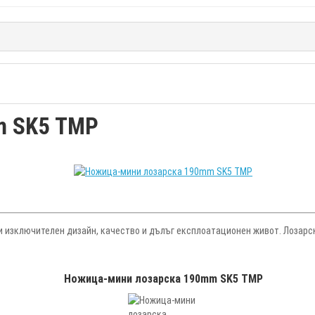
m SK5 TMP
 изключителен дизайн, качество и дълъг експлоатационен живот. Лозарск
Ножица-мини лозарска 190mm SK5 TMP