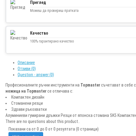
Преглед
Можеш да провериш пратката
Качество
100% гарантирано качество
Описание
Отзиви (0)
Question - answer (0)
Професионалните ръчни инструменти на
Topmaster
съчетават в себе с
ножица на Topmaster
се отличава с:
Компактен дизайн
Стоманени резци
Здрави ръкохватки
Алуминиеви гумирани дръжки Резци от японска стомана SK5 Компакте
There are no questions about this product..
Показани са от 0 до 0 от 0 резултата (0 страници)