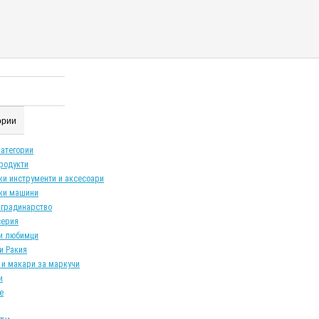
гории
категории
продукти
ки инструменти и аксесоари
ки машини
 градинарство
серия
и любимци
и Ракия
 и макари за маркучи
и
е