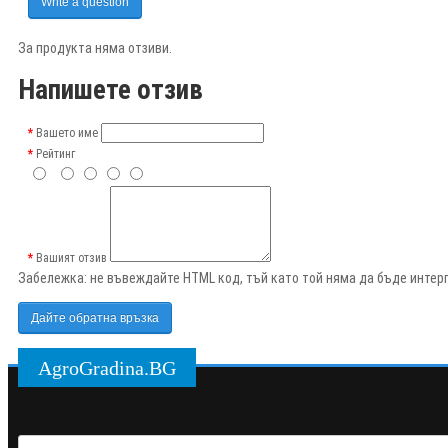
Write a question
За продукта няма отзиви.
Напишете отзив
Вашето име
Рейтинг
Вашият отзив
Забележка:
не въвеждайте HTML код, тъй като той няма да бъде интерп
Дайте обратна връзка
AgroGradina.BG