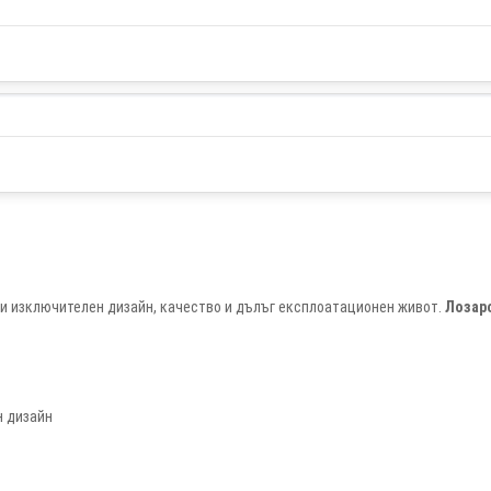
и изключителен дизайн, качество и дълъг експлоатационен живот.
Лозар
н дизайн