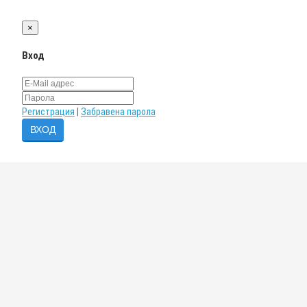
×
Вход
Регистрация
|
Забравена парола