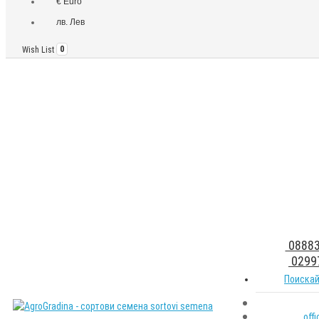
€ Euro
лв. Лев
Wish List
0
08883
0299
Поискай
off