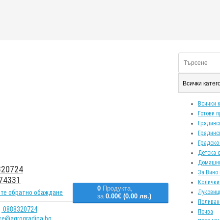
Всички кате
Всички 
Готови 
Градинс
Градинс
Градско
Детска 
Домашн
20724
За Вино 
74331
Колички
0
Продукта,
те обратно обаждане
Луковиц
за
0.00€ (0.00 лв.)
Поливан
0888320724
Почва
ice@agrogradina.bg