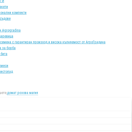
АТИ
акети
онални компекти
 съдове
и Agrogradina
царевица
 семена с гарантиран произход и висока кълняемост от АгроГрадина
а за борба
 бита
смеси
листопад
ете,
домат розова магия