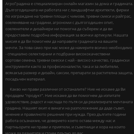
АгроГрадина е специализиран онлайн магазин за дома и градината.
Дългогодишната ни работата ни с ландшафтни архитекти, фирми
по изграждане на тревни площи с чимове, тревни смеси и райграс,
озеленяване на градини, агрономи с дългогодишен опит,
озеленители и дизайнери ни помогна да съберем и да ви
предоставим подробна информация за всички артикули. Нашата
мисия е да Ви помогнем да направите градината на вашите
мечти. За това само при нас може да намерите всичко необходимо
- специално селектирани и подбрани висококачествени
сортови семена, тревни смески с най - високо качество, градински
инструменти както за професионалисти, така и за любители,
всякакъв размер и дизайн, саксии, препарати за растителна защита,
посадъчен материал.
Какво ни прави различни от останалите? Ние не искаме да Ви
продадем "продукт". Ние искаме да ви помогнем да изпитате
удоволствие, радост и наслада по пътя си да реализирате мечтаната
градина. Нашият екип е винаги на разположение да даде съвет,
мнение и правилното решение при нужда. През дългите години
работа осъзнахме, че доверието което остава между нас и
партньорите ни прави и приятели, и съветници и хора на които
може да разчитате и стоим плътно до вас.