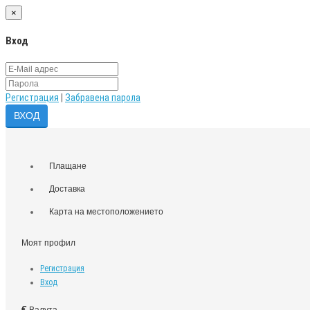
×
Вход
Регистрация
|
Забравена парола
Плащане
Доставка
Карта на местоположението
Моят профил
Регистрация
Вход
€
Валута