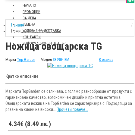
SALE
NEW
НАЧАЛО
ПРОМОЦИИ
ЗА ДЕЦА
СЕМЕНА
Начало
Ножица овощарска TG
УСЛОВИЯ ЗА ДОСТАВКА
КОНТАКТИ
Ножица овощарска TG
ИНФОРМАЦИОНЕН ЦЕНТЪР
Марка
Top Garden
Модел
389904-EM
0 отзива
Кратко описание
Марката TopGarden се отличава, с голямо разнообразие от продукти с
гарантирано качество, ергономичен дизайн и приятна естетика.
Овощарската ножица на TopGarden се характеризира с: Подходяща за
рязане на клони на високи...
Прочети повече...
4.34€ (8.49 лв.)