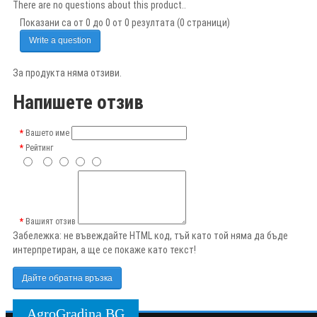
There are no questions about this product..
Показани са от 0 до 0 от 0 резултата (0 страници)
Write a question
За продукта няма отзиви.
Напишете отзив
Вашето име
Рейтинг
Вашият отзив
Забележка:
не въвеждайте HTML код, тъй като той няма да бъде
интерпретиран, а ще се покаже като текст!
Дайте обратна връзка
AgroGradina.BG