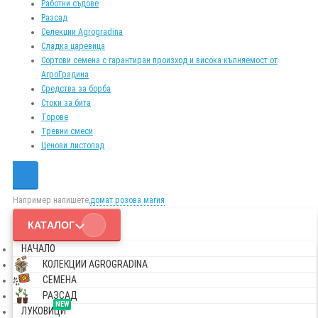
Работни съдове
Разсад
Селекции Agrogradina
Сладка царевица
Сортови семена с гарантиран произход и висока кълняемост от
АгроГрадина
Средства за борба
Стоки за бита
Торове
Тревни смеси
Ценови листопад
Например напишете,
домат розова магия
КАТАЛОГ
НАЧАЛО
КОЛЕКЦИИ AGROGRADINA
СЕМЕНА
РАЗСАД
NEW
ЛУКОВИЦИ