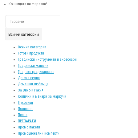
Кошницата ви е празна!
Всички категории
Всички категории
Готови продукти
Градински инструменти и аксесоари
Градински машини
Градско градинарство
Детска серия
Домашни любимци
За Вино и Ракия
Колички и макари за маркучи
Луковици
Поливане
Почва
ПРЕПАРАТИ
Промо пакети
Промоционални компекти