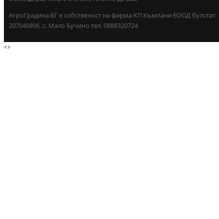
АгроГрадина.БГ е собственост на фирма КП Къмпани ЕООД булстат:
207040896 ,с. Мало Бучино тел. 0888320724
<
>