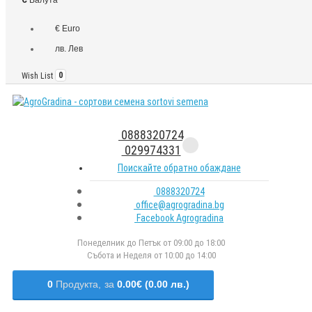
€ Euro
лв. Лев
Wish List
0
0888320724
029974331
Поискайте обратно обаждане
0888320724
office@agrogradina.bg
Facebook Agrogradina
Понеделник до Петък от 09:00 до 18:00
Събота и Неделя от 10:00 до 14:00
0
Продукта,
за
0.00€ (0.00 лв.)