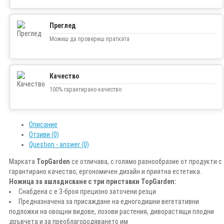
Преглед
Можеш да провериш пратката
Качество
100% гарантирано качество
Описание
Отзиви (0)
Question - answer (0)
Марката
TopGarden
се отличава, с голямо разнообразие от продукти с
гарантирано качество, ергономичен дизайн и приятна естетика.
Ножица за ашладисване с три приставки TopGarden:
Снабдена с е 3-броя прецизно заточени резци
Предназначена за присаждане на едногодишни вегетативни
подложки на овощни видове, лозови растения, диворастящи плодни
дръвчета и за преоблагородяването им