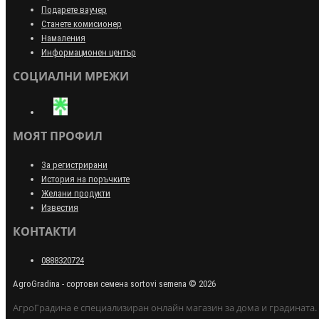
Подарете ваучер
Станете комисионер
Намаления
Информационен център
СОЦИАЛНИ МРЕЖИ
МОЯТ ПРОФИЛ
За регистрирани
История на поръчките
Желани продукти
Известия
КОНТАКТИ
0888320724
AgroGradina - сортови семена sortovi semena © 2026
АгроГрадина е специализиран онлайн магазин за дома и градината.