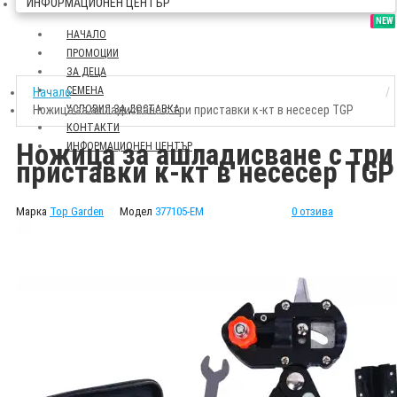
ИНФОРМАЦИОНЕН ЦЕНТЪР
SALE
NEW
НАЧАЛО
ПРОМОЦИИ
ЗА ДЕЦА
СЕМЕНА
Начало
Ножица за ашладисване с три приставки к-кт в несесер TGP
УСЛОВИЯ ЗА ДОСТАВКА
КОНТАКТИ
Ножица за ашладисване с три
ИНФОРМАЦИОНЕН ЦЕНТЪР
приставки к-кт в несесер TGP
Марка
Top Garden
Модел
377105-EM
0 отзива