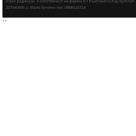
АгроГрадина.БГ е собственост на фирма КП Къмпани ЕООД булстат:
207040896 ,с. Мало Бучино тел. 0888320724
<
>