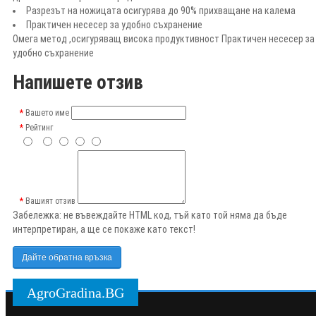
Разрезът на ножицата осигурява до 90% прихващане на калема
Практичен несесер за удобно съхранение
Омега метод ,осигуряващ висока продуктивност Практичен несесер за
удобно съхранение
Напишете отзив
Вашето име
Рейтинг
Вашият отзив
Забележка:
не въвеждайте HTML код, тъй като той няма да бъде
интерпретиран, а ще се покаже като текст!
Дайте обратна връзка
AgroGradina.BG