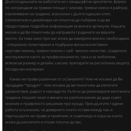
Дългогодишната ни работата ни с ландшафтни архитекти, фирми
по изграждане на тревни площи с чимове, тревни смеси и райграс,
озеленяване на градини, агрономи с дългогодишен опит,
озеленители и дизайнери ни помогна да съберем и да ви
предоставим подробна информация за всички артикули. Нашата
мисия е да Ви помогнем да направите градината на вашите
мечти. За това само при нас може да намерите всичко необходимо
- специално селектирани и подбрани висококачествени
сортови семена, тревни смески с най - високо качество, градински
инструменти както за професионалисти, така и за любители,
всякакъв размер и дизайн, саксии, препарати за растителна защита,
посадъчен материал.
Какво ни прави различни от останалите? Ние не искаме да Ви
продадем "продукт". Ние искаме да ви помогнем да изпитате
удоволствие, радост и наслада по пътя си да реализирате мечтаната
градина. Нашият екип е винаги на разположение да даде съвет,
мнение и правилното решение при нужда. През дългите години
работа осъзнахме, че доверието което остава между нас и
партньорите ни прави и приятели, и съветници и хора на които
може да разчитате и стоим плътно до вас.