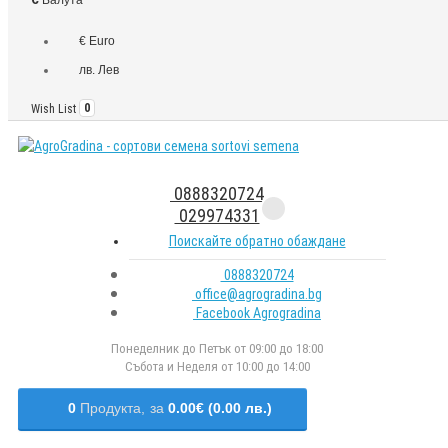
€ Euro
лв. Лев
Wish List
0
0888320724
029974331
Поискайте обратно обаждане
0888320724
office@agrogradina.bg
Facebook Agrogradina
Понеделник до Петък от 09:00 до 18:00
Събота и Неделя от 10:00 до 14:00
0
Продукта,
за
0.00€ (0.00 лв.)