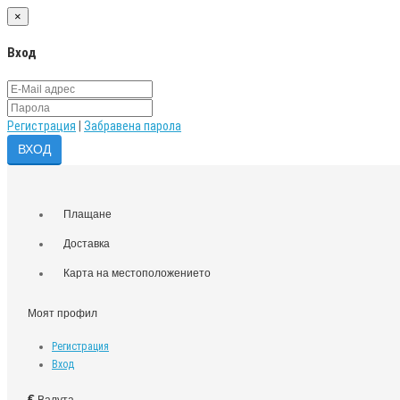
×
Вход
Регистрация
|
Забравена парола
Плащане
Доставка
Карта на местоположението
Моят профил
Регистрация
Вход
€
Валута