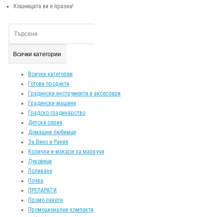
Кошницата ви е празна!
Всички категории
Всички категории
Готови продукти
Градински инструменти и аксесоари
Градински машини
Градско градинарство
Детска серия
Домашни любимци
За Вино и Ракия
Колички и макари за маркучи
Луковици
Поливане
Почва
ПРЕПАРАТИ
Промо пакети
Промоционални компекти