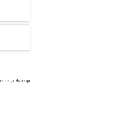
отилница.
Ножица