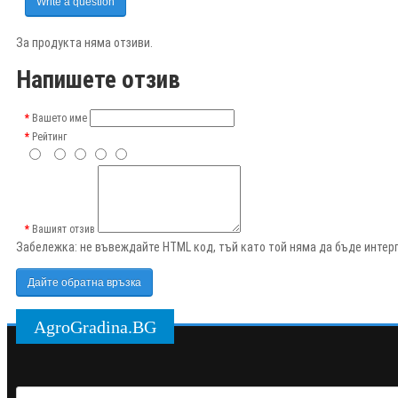
Write a question
За продукта няма отзиви.
Напишете отзив
Вашето име
Рейтинг
Вашият отзив
Забележка:
не въвеждайте HTML код, тъй като той няма да бъде интерп
Дайте обратна връзка
AgroGradina.BG