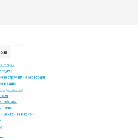
гории
категории
продукти
ки инструменти и аксесоари
ки машини
 градинарство
серия
и любимци
и Ракия
 и макари за маркучи
и
е