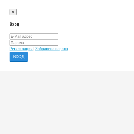
×
Вход
Регистрация
|
Забравена парола