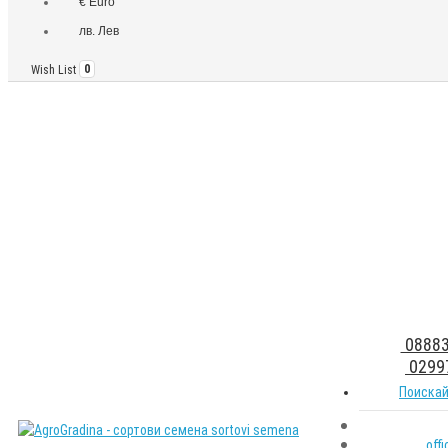
€ Euro
лв. Лев
Wish List
0
08883
0299
Поискай
off