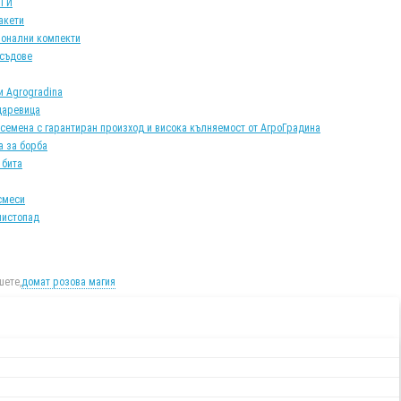
АТИ
акети
онални компекти
 съдове
и Agrogradina
царевица
 семена с гарантиран произход и висока кълняемост от АгроГрадина
а за борба
 бита
смеси
листопад
ете,
домат розова магия