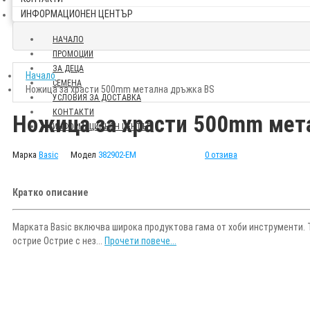
ИНФОРМАЦИОНЕН ЦЕНТЪР
НАЧАЛО
ПРОМОЦИИ
ЗА ДЕЦА
Начало
СЕМЕНА
Ножица за храсти 500mm метална дръжка BS
УСЛОВИЯ ЗА ДОСТАВКА
КОНТАКТИ
Ножица за храсти 500mm мет
ИНФОРМАЦИОНЕН ЦЕНТЪР
Марка
Basic
Модел
382902-EM
0 отзива
Кратко описание
Марката Basic включва широка продуктова гама от хоби инструменти. 
острие Острие с нез...
Прочети повече...