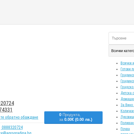
Всички кате
Всички 
Готови 
Градинс
Градинс
Градско
Детска 
Домашн
20724
За Вино 
74331
Колички
0
Продукта,
те обратно обаждане
Луковиц
за
0.00€ (0.00 лв.)
Поливан
0888320724
Почва
ice@agrogradina.bg