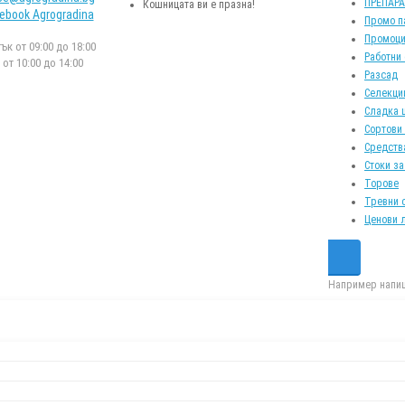
ПРЕПАР
Кошницата ви е празна!
ebook Agrogradina
Промо п
Промоци
к от 09:00 до 18:00
Работни
от 10:00 до 14:00
Разсад
Селекци
Сладка 
Сортови
Средств
Стоки за
Торове
Тревни 
Ценови 
Например напиш