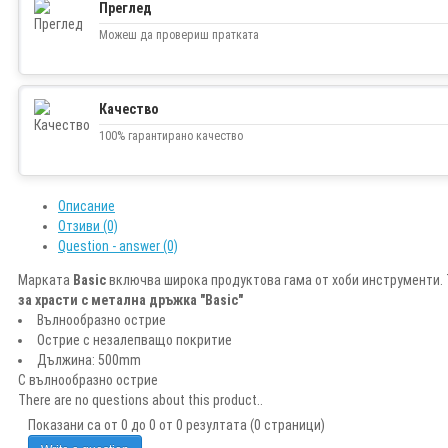
Преглед
Можеш да провериш пратката
Качество
100% гарантирано качество
Описание
Отзиви (0)
Question - answer (0)
Марката
Basic
включва широка продуктова гама от хоби инструменти. 
за храсти с метална дръжка "Basic"
Вълнообразно острие
Острие с незалепващо покритие
Дължина: 500mm
С вълнообразно острие
There are no questions about this product..
Показани са от 0 до 0 от 0 резултата (0 страници)