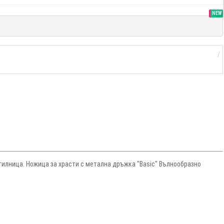
SALE
NEW
тилница. Ножица за храсти с метална дръжка "Basic" Вълнообразно